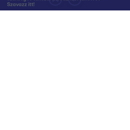
Szavazz itt!
Rólunk
Teljes adások az RTL+-on
Műsorújság