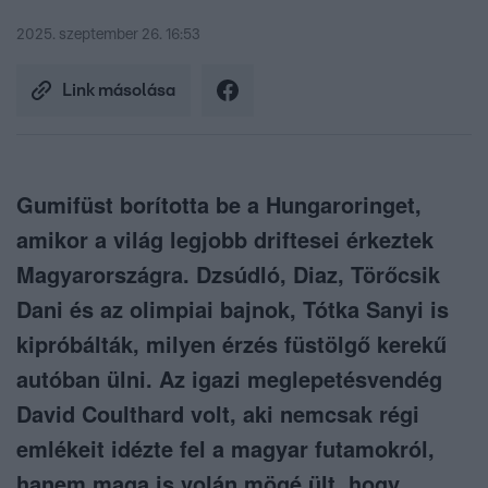
2025. szeptember 26. 16:53
Link másolása
Gumifüst borította be a Hungaroringet,
amikor a világ legjobb driftesei érkeztek
Magyarországra. Dzsúdló, Diaz, Törőcsik
Dani és az olimpiai bajnok, Tótka Sanyi is
kipróbálták, milyen érzés füstölgő kerekű
autóban ülni. Az igazi meglepetésvendég
David Coulthard volt, aki nemcsak régi
emlékeit idézte fel a magyar futamokról,
hanem maga is volán mögé ült, hogy