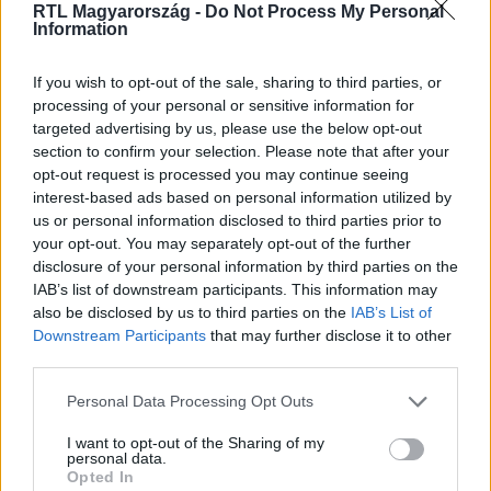
RTL Magyarország -
Do Not Process My Personal
Information
Itt állítsd be, hogy az RTL.hu az elsők között
legyen a Google-találatokban!
If you wish to opt-out of the sale, sharing to third parties, or
processing of your personal or sensitive information for
targeted advertising by us, please use the below opt-out
section to confirm your selection. Please note that after your
opt-out request is processed you may continue seeing
interest-based ads based on personal information utilized by
us or personal information disclosed to third parties prior to
your opt-out. You may separately opt-out of the further
disclosure of your personal information by third parties on the
IAB’s list of downstream participants. This information may
also be disclosed by us to third parties on the
IAB’s List of
Downstream Participants
that may further disclose it to other
third parties.
Kövess minket, és értesülj a friss hírekről a
Facebookon is!
Please note that this website/app uses one or more Google
Personal Data Processing Opt Outs
services and may gather and store information including but
not limited to your visit or usage behaviour. You may click to
I want to opt-out of the Sharing of my
Követem
personal data.
grant or deny consent to Google and its third-party tags to
Opted In
use your data for below specified purposes in below Google