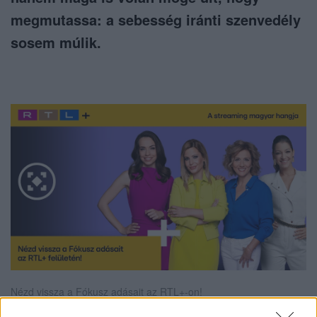
megmutassa: a sebesség iránti szenvedély
sosem múlik.
Nézd vissza a Fókusz adásait az RTL+-on!