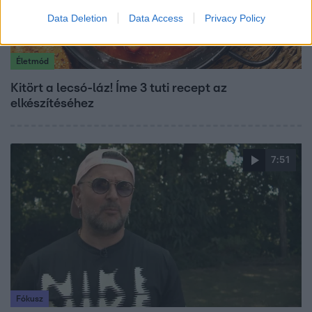
Data Deletion
Data Access
Privacy Policy
Életmód
Kitört a lecsó-láz! Íme 3 tuti recept az
elkészítéséhez
7:51
Fókusz