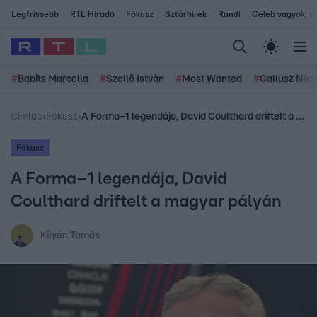
Legfrissebb
RTL Híradó
Fókusz
Sztárhírek
Randi
Celeb vagyok, me
#
Babits Marcella
#
Szellő István
#
Most Wanted
#
Gallusz Niko
Címlap
›
Fókusz
›
A Forma–1 legendája, David Coulthard driftelt a magyar pályán
Fókusz
A Forma–1 legendája, David
Coulthard driftelt a magyar pályán
Kilyén Tamás