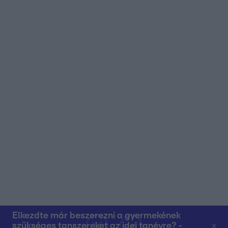
Elkezdte már beszerezni a gyermekének
szükséges tanszereket az idei tanévre? -