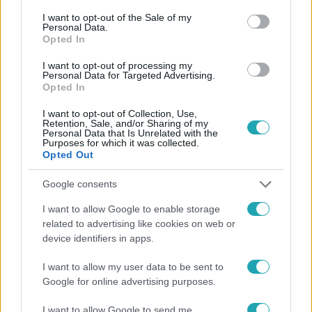
consent section.
I want to opt-out of the Sale of my
Personal Data.
Opted In
I want to opt-out of processing my
#
FÓKUSZ
#
VIDEÓ
#
ADÁSRÉSZLETEK
Personal Data for Targeted Advertising.
Opted In
#
DAVID COULTHARD
#
FORMA1
#
ARÉNA
#
DRIFT
I want to opt-out of Collection, Use,
#
PILÓTA
#
DZSÚDLÓ
#
TÖRŐCSIK DANI
#
DIAZ
Retention, Sale, and/or Sharing of my
Personal Data that Is Unrelated with the
#
SHOW
Purposes for which it was collected.
Opted Out
Google consents
I want to allow Google to enable storage
related to advertising like cookies on web or
device identifiers in apps.
Népszerű
I want to allow my user data to be sent to
Google for online advertising purposes.
I want to allow Google to send me