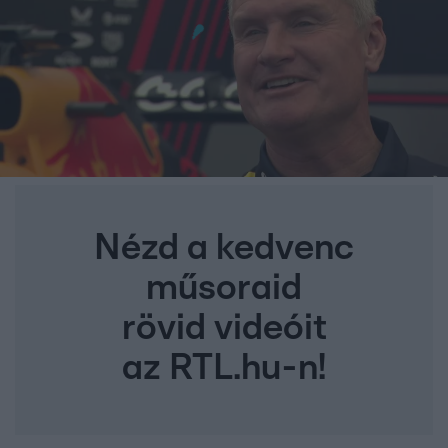
Nézd a kedvenc
műsoraid
rövid videóit
az RTL.hu-n!