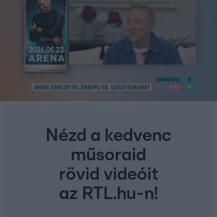
Nézd a kedvenc
műsoraid
rövid videóit
az RTL.hu-n!