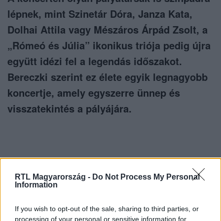
lépnek, mint Szinetár Dóra, Janza Kata,
Dolhai Attila vagy Mészáros Árpád Zsolt, a
„Rómeó és Júlia” ikonikus triója pedig újra
együtt idézi fel a legendás időszakot.
Bereczki szerint ez élete egyik legnagyobb
koncertje, amely egyszerre ünnep és
visszatekintés a pályájára.
RTL Magyarország -
Do Not Process My Personal
Itt állítsd be, hogy az RTL.hu az elsők között
Information
legyen a Google-találatokban!
If you wish to opt-out of the sale, sharing to third parties, or
processing of your personal or sensitive information for