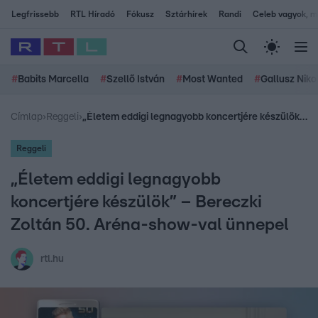
Legfrissebb
RTL Híradó
Fókusz
Sztárhírek
Randi
Celeb vagyok, me
#
Babits Marcella
#
Szellő István
#
Most Wanted
#
Gallusz Niko
Címlap
›
Reggeli
›
„Életem eddigi legnagyobb koncertjére készülök” – Bereczki Zoltán 50. Aréna-show-val ünnepel
Reggeli
„Életem eddigi legnagyobb
koncertjére készülök” – Bereczki
Zoltán 50. Aréna-show-val ünnepel
rtl.hu