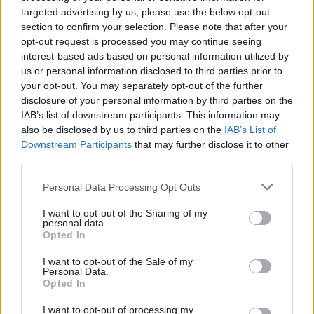
targeted advertising by us, please use the below opt-out
section to confirm your selection. Please note that after your
opt-out request is processed you may continue seeing
interest-based ads based on personal information utilized by
us or personal information disclosed to third parties prior to
your opt-out. You may separately opt-out of the further
disclosure of your personal information by third parties on the
IAB’s list of downstream participants. This information may
also be disclosed by us to third parties on the
IAB’s List of
Kövess minket, és értesülj a friss hírekről a
Downstream Participants
that may further disclose it to other
Facebookon is!
third parties.
Please note that this website/app uses one or more Google
Personal Data Processing Opt Outs
Követem
services and may gather and store information including but
not limited to your visit or usage behaviour. You may click to
I want to opt-out of the Sharing of my
personal data.
grant or deny consent to Google and its third-party tags to
Opted In
use your data for below specified purposes in below Google
consent section.
I want to opt-out of the Sale of my
Personal Data.
Opted In
#
REGGELI
#
RTL
#
ADÁSRÉSZLETEK
#
VIDEÓ
I want to opt-out of processing my
#
SHOW
#
SZÓRAKOZÁS
#
ZENE
#
KONCERT