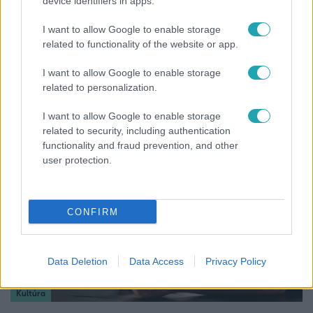
device identifiers in apps.
I want to allow Google to enable storage
related to functionality of the website or app.
Bulvár
I want to allow Google to enable storage
"Nem beszélek már vele évek óta" - Édesapja
related to personalization.
kitagadta Nagy Zsoltot
I want to allow Google to enable storage
related to security, including authentication
functionality and fraud prevention, and other
user protection.
CONFIRM
Data Deletion
Data Access
Privacy Policy
Kultúra