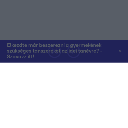
Elkezdte már beszerezni a gyermekének
szükséges tanszereket az idei tanévre? -
Szavazz itt!
Rólunk