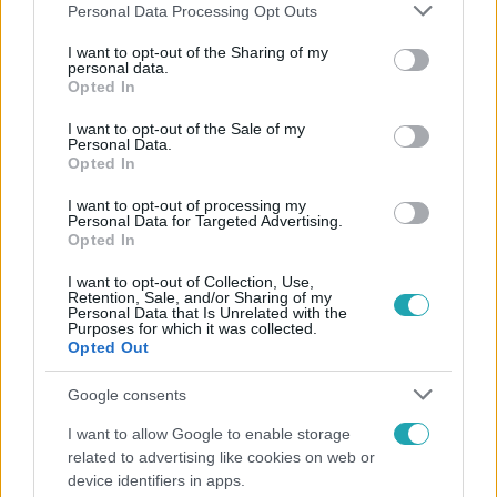
Please note that this website/app uses one or more Google
Personal Data Processing Opt Outs
services and may gather and store information including but
not limited to your visit or usage behaviour. You may click to
I want to opt-out of the Sharing of my
personal data.
grant or deny consent to Google and its third-party tags to
Opted In
Népszerű
use your data for below specified purposes in below Google
consent section.
I want to opt-out of the Sale of my
Personal Data.
Opted In
I want to opt-out of processing my
Personal Data for Targeted Advertising.
Opted In
I want to opt-out of Collection, Use,
Retention, Sale, and/or Sharing of my
Personal Data that Is Unrelated with the
Purposes for which it was collected.
Opted Out
Google consents
Bulvár
I want to allow Google to enable storage
related to advertising like cookies on web or
Megyeri Csilla és Nico elszöktek otthonról
device identifiers in apps.