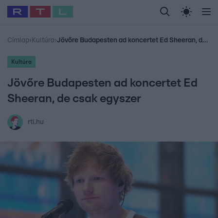
Legfrissebb
RTL Híradó
Fókusz
Sztárhírek
Randi
Celeb vagyok, me
#
Babits Marcella
#
Szellő István
#
Most Wanted
#
Gallusz Niko
Címlap
›
Kultúra
›
Jövőre Budapesten ad koncertet Ed Sheeran, de csak egyszer
Kultúra
Jövőre Budapesten ad koncertet Ed
Sheeran, de csak egyszer
rtl.hu