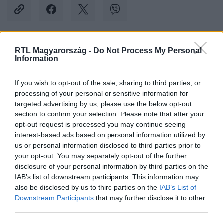
RTL Magyarország -
Do Not Process My Personal
Kövess minket, és értesülj a friss hírekről a
Information
Facebookon is!
If you wish to opt-out of the sale, sharing to third parties, or
processing of your personal or sensitive information for
Követem
targeted advertising by us, please use the below opt-out
section to confirm your selection. Please note that after your
opt-out request is processed you may continue seeing
interest-based ads based on personal information utilized by
us or personal information disclosed to third parties prior to
your opt-out. You may separately opt-out of the further
#
KULTÚRA
#
ED SHEERAN
#
KONCERT
disclosure of your personal information by third parties on the
IAB’s list of downstream participants. This information may
#
BUDAPEST
#
ARÉNA
also be disclosed by us to third parties on the
IAB’s List of
Downstream Participants
that may further disclose it to other
third parties.