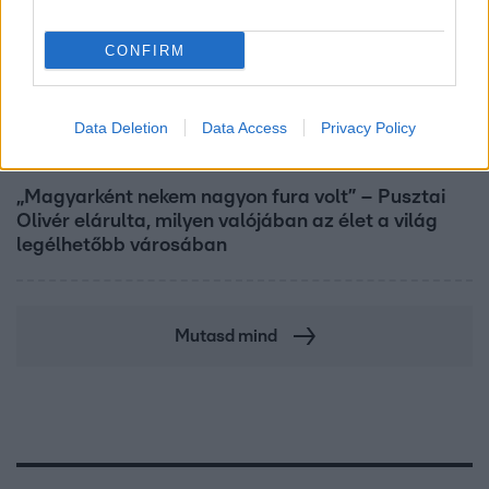
CONFIRM
Data Deletion
Data Access
Privacy Policy
Reggeli
„Magyarként nekem nagyon fura volt” – Pusztai
Olivér elárulta, milyen valójában az élet a világ
legélhetőbb városában
Mutasd mind