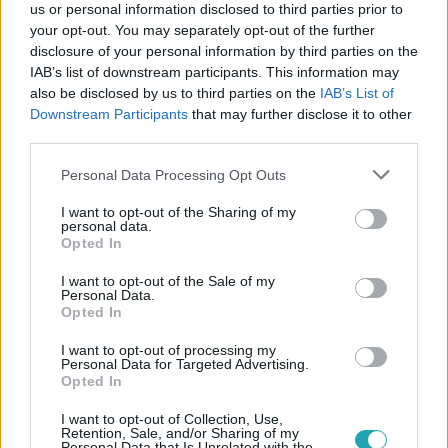
us or personal information disclosed to third parties prior to
your opt-out. You may separately opt-out of the further
disclosure of your personal information by third parties on the
IAB’s list of downstream participants. This information may
also be disclosed by us to third parties on the
IAB’s List of
Downstream Participants
that may further disclose it to other
third parties.
Please note that this website/app uses one or more Google
Personal Data Processing Opt Outs
Kövess minket, és értesülj a friss hírekről a
services and may gather and store information including but
Facebookon is!
not limited to your visit or usage behaviour. You may click to
I want to opt-out of the Sharing of my
personal data.
grant or deny consent to Google and its third-party tags to
Opted In
use your data for below specified purposes in below Google
Követem
consent section.
I want to opt-out of the Sale of my
Personal Data.
Opted In
I want to opt-out of processing my
Personal Data for Targeted Advertising.
Opted In
#
BELFÖLD
#
A HÉT VIDEÓI
#
NAGY ERVIN
#
MA
I want to opt-out of Collection, Use,
#
NOBEL-DÍJ
#
KRAUSZ FERENC
#
KARIKÓ KATALIN
Retention, Sale, and/or Sharing of my
Personal Data that Is Unrelated with the