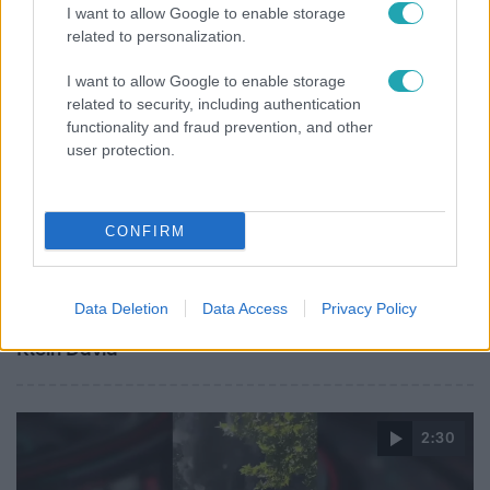
I want to allow Google to enable storage
related to personalization.
14:09
I want to allow Google to enable storage
related to security, including authentication
functionality and fraud prevention, and other
user protection.
CONFIRM
Reggeli
„A csúcs opcionális, a biztonságos hazatérés
Data Deletion
Data Access
Privacy Policy
kötelező” – 50 méterre a csúcstól fordult vissza
Klein Dávid
2:30