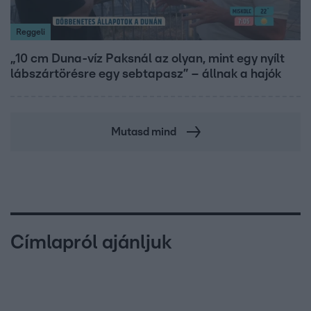
Reggeli
„10 cm Duna-víz Paksnál az olyan, mint egy nyílt
lábszártörésre egy sebtapasz” – állnak a hajók
Mutasd mind
Címlapról ajánljuk