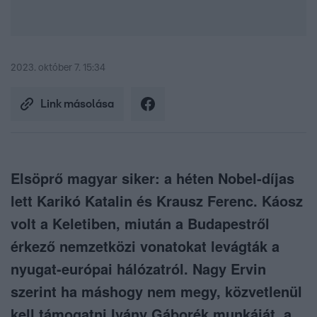
2023. október 7. 15:34
Link másolása
Elsöprő magyar siker: a héten Nobel-díjas
lett Karikó Katalin és Krausz Ferenc. Káosz
volt a Keletiben, miután a Budapestről
érkező nemzetközi vonatokat levágták a
nyugat-európai hálózatról. Nagy Ervin
szerint ha máshogy nem megy, közvetlenül
kell támogatni Ivány Gáborék munkáját, a