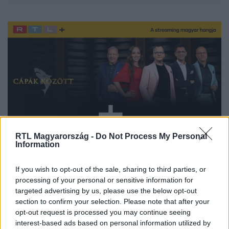
RTL Magyarország -
Do Not Process My Personal
Information
If you wish to opt-out of the sale, sharing to third parties, or
Itt állítsd be, hogy az RTL.hu az elsők között
processing of your personal or sensitive information for
legyen a Google-találatokban!
targeted advertising by us, please use the below opt-out
section to confirm your selection. Please note that after your
opt-out request is processed you may continue seeing
interest-based ads based on personal information utilized by