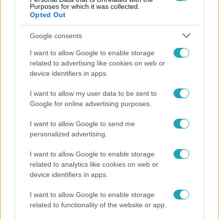
Purposes for which it was collected.
#
MÁV
#
VONATOK
#
INFLÁCIÓ
Opted Out
#
PARRAGH LÁSZLÓ
#
MAGYAR NEMZETI BANK
Google consents
#
IPARKAMARA
#
IVÁNYI GÁBOR
I want to allow Google to enable storage
#
SOS GYERMEKFALVAK
#
PRESSER GÁBOR
related to advertising like cookies on web or
device identifiers in apps.
#
FALUSI MARIANN
#
LUKÁCS LÁSZLÓ
#
KELETI ÉVA
#
SURVIVOR
#
NYERŐ PÁROS
#
CÁPÁK KÖZÖTT
I want to allow my user data to be sent to
Google for online advertising purposes.
#
ONLINE PITCH
#
THE VOICE
I want to allow Google to send me
personalized advertising.
I want to allow Google to enable storage
related to analytics like cookies on web or
device identifiers in apps.
Népszerű
I want to allow Google to enable storage
related to functionality of the website or app.