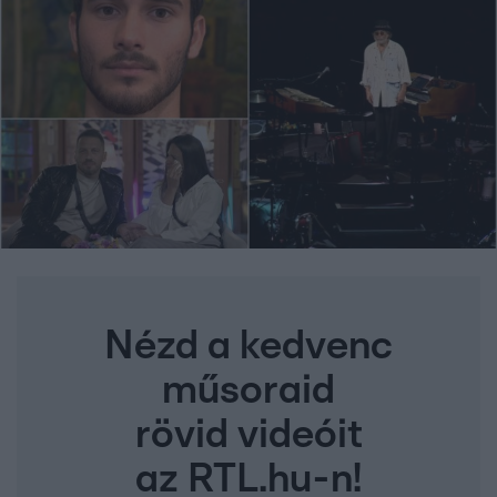
Nézd a kedvenc
műsoraid
rövid videóit
az RTL.hu-n!