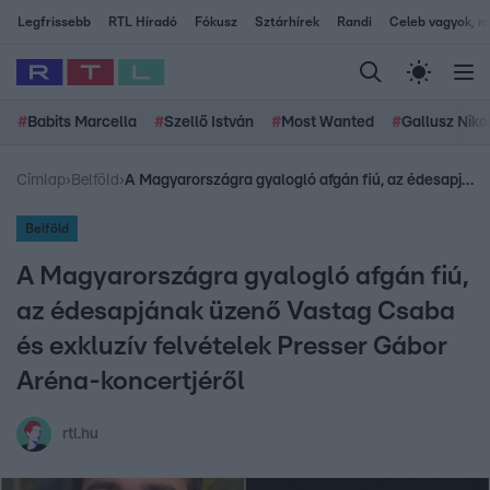
Legfrissebb
RTL Híradó
Fókusz
Sztárhírek
Randi
Celeb vagyok, me
#
Babits Marcella
#
Szellő István
#
Most Wanted
#
Gallusz Niko
Címlap
›
Belföld
›
A Magyarországra gyalogló afgán fiú, az édesapjának üzenő Vastag Csaba és exkluzív felvételek Presser Gábor Aréna-koncertjéről
Belföld
A Magyarországra gyalogló afgán fiú,
az édesapjának üzenő Vastag Csaba
és exkluzív felvételek Presser Gábor
Aréna-koncertjéről
rtl.hu