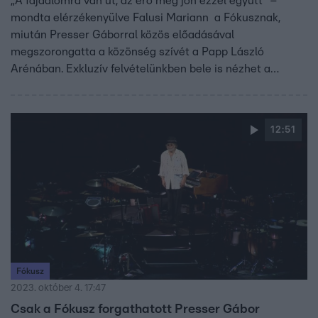
„A fájdalomra van út, az erő meg jön ezzel együtt” –
mondta elérzékenyülve Falusi Mariann a Fókusznak,
miután Presser Gáborral közös előadásával
megszorongatta a közönség szívét a Papp László
Arénában. Exkluzív felvételünkben bele is nézhet a
felemelő produkcióba.
12:51
Fókusz
2023. október 4. 17:47
Csak a Fókusz forgathatott Presser Gábor