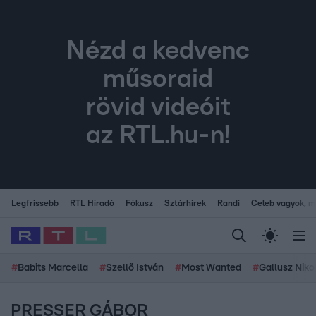
Nézd a kedvenc
műsoraid
rövid videóit
az RTL.hu-n!
Legfrissebb
RTL Híradó
Fókusz
Sztárhírek
Randi
Celeb vagyok, me
#
Babits Marcella
#
Szellő István
#
Most Wanted
#
Gallusz Niko
PRESSER GÁBOR