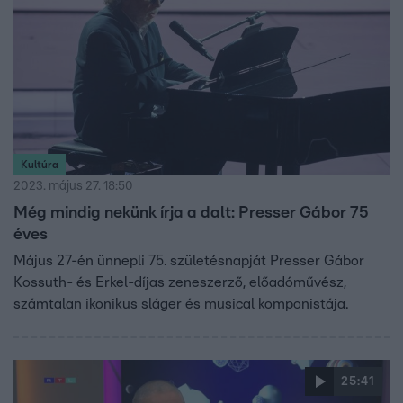
2006-ban táncolt a Szombat Esti Lázban, ahol a nézők
annyira megkedvelték, hogy egészen a döntőig jutott.
Somló Tamás halála az egész országot megrázta,
legközelibb zenésztársa, Presser Gábor az RTL-nek
emlékezett meg barátjáról.
Kultúra
2023. május 27. 18:50
Még mindig nekünk írja a dalt: Presser Gábor 75
éves
Május 27-én ünnepli 75. születésnapját Presser Gábor
Kossuth- és Erkel-díjas zeneszerző, előadóművész,
számtalan ikonikus sláger és musical komponistája.
25:41