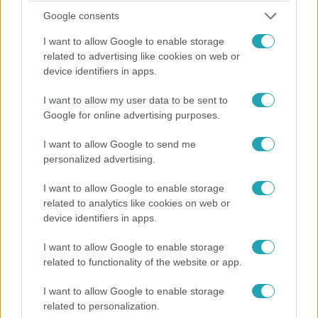
Google consents
I want to allow Google to enable storage
related to advertising like cookies on web or
device identifiers in apps.
Reggeli
2025. szeptember 17. 9:44
I want to allow my user data to be sent to
Google for online advertising purposes.
Kadarkai Endre Hallgatlak: Presser Gábor mesél
Somlóról és az LGT-ről
I want to allow Google to send me
Kadarkai Endre Hallgatlak című műsorában, ma este
personalized advertising.
Presser Gáborral beszélgetett. A mély és érzelemgazdag
beszélgetésben szó esik Somló Tamásról, az LGT
I want to allow Google to enable storage
related to analytics like cookies on web or
ügyeiről, Presser édesapjához fűződő viszonyáról. Ebben
device identifiers in apps.
a videóban pedig kiderül, hogyan kapott életre szóló
dicséretet Szakcsi Lakatos Bélától, és milyen érzés volt
I want to allow Google to enable storage
átvenni a Príma Primissima díjat. Ma este 20 órától a
related to functionality of the website or app.
teljes beszélgetés Kadarkai Endre YouTube-csatornáján
4:12
követhető.
I want to allow Google to enable storage
related to personalization.