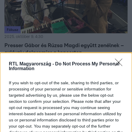
Fókusz
2025. október 9. 4:30
Presser Gábor és Rúzsa Magdi együtt zenélnek –
exkluzív dalpremier a koncerten
Presser Gábor és Rúzsa Magdi újra együtt lépnek
RTL Magyarország -
Do Not Process My Personal
Information
színpadra a MVM Dome-ban. Különleges forgószínpad,
exkluzív dalok várják a közönséget a hétvégi koncerten.
If you wish to opt-out of the sale, sharing to third parties, or
processing of your personal or sensitive information for
targeted advertising by us, please use the below opt-out
4:57
section to confirm your selection. Please note that after your
opt-out request is processed you may continue seeing
interest-based ads based on personal information utilized by
us or personal information disclosed to third parties prior to
your opt-out. You may separately opt-out of the further