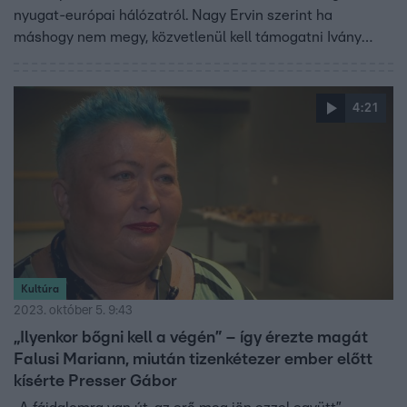
nyugat-európai hálózatról. Nagy Ervin szerint ha
máshogy nem megy, közvetlenül kell támogatni Ivány
Gáborék munkáját, a kormány pedig nem tervezi
korlátozni a készpénz használatát. Mit gondol Lukács
László Tóth Gabiról és a Carson Comáról? Ezek a hét
4:21
videói.
Kultúra
2023. október 5. 9:43
„Ilyenkor bőgni kell a végén” – így érezte magát
Falusi Mariann, miután tizenkétezer ember előtt
kísérte Presser Gábor