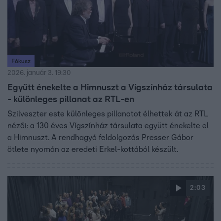
Fókusz
2026. január 3. 19:30
Együtt énekelte a Himnuszt a Vígszínház társulata
- különleges pillanat az RTL-en
Szilveszter este különleges pillanatot élhettek át az RTL
nézői: a 130 éves Vígszínház társulata együtt énekelte el
a Himnuszt. A rendhagyó feldolgozás Presser Gábor
ötlete nyomán az eredeti Erkel-kottából készült.
2:03