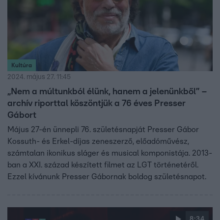
Kultúra
2024. május 27. 11:45
„Nem a múltunkból élünk, hanem a jelenünkből” –
archív riporttal köszöntjük a 76 éves Presser
Gábort
Május 27-én ünnepli 76. születésnapját Presser Gábor
Kossuth- és Erkel-díjas zeneszerző, előadóművész,
számtalan ikonikus sláger és musical komponistája. 2013-
ban a XXI. század készített filmet az LGT történetéről.
Ezzel kívánunk Presser Gábornak boldog születésnapot.
8:34