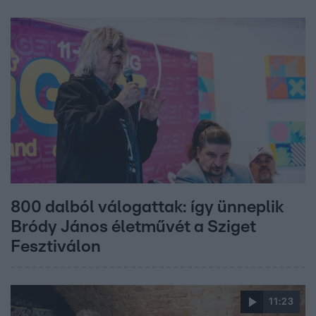
800 dalból válogattak: így ünneplik
Bródy János életművét a Sziget
Fesztiválon
11:23