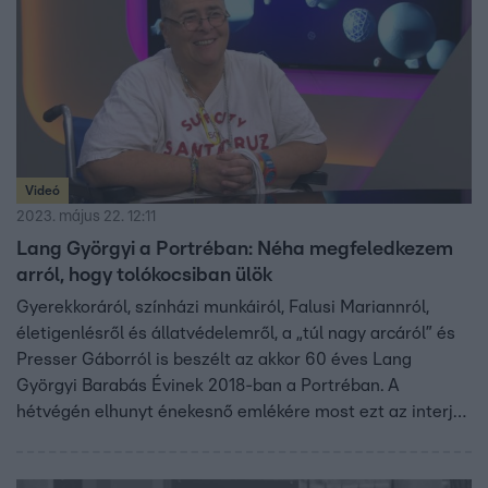
Videó
2023. május 22. 12:11
Lang Györgyi a Portréban: Néha megfeledkezem
arról, hogy tolókocsiban ülök
Gyerekkoráról, színházi munkáiról, Falusi Mariannról,
életigenlésről és állatvédelemről, a „túl nagy arcáról” és
Presser Gáborról is beszélt az akkor 60 éves Lang
Györgyi Barabás Évinek 2018-ban a Portréban. A
hétvégén elhunyt énekesnő emlékére most ezt az interjút
idézzük fel.