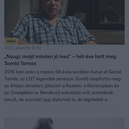
Videó
2023. július 19. 10:02
„Nyugi, majd minden jó lesz” – hét éve halt meg
Somló Tamás
2016-ban ezen a napon, 68 éves korában hunyt el Somló
Tamás, az LGT legendás zenésze. Somló alapította meg
az Atlasz zenekart, játszott a Kexben, a Nonstopban és
az Omegában is. Rendkívül sokoldalú volt, artistának
tanult, de szerzett jogi diplomát is, de leginkább a
zenében teljesedett ki a tehetsége. Fantasztikusan
énekelt, játszott basszusgitáron, szaxofonon, fuvolán, és
dalokat is írt. Igazi mókamester volt, aki nagyon szerette
az életet, és még betegen sem panaszkodott sosem.