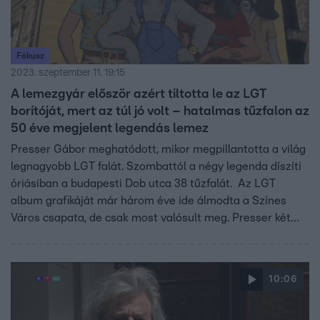
Fókusz
2023. szeptember 11. 19:15
A lemezgyár először azért tiltotta le az LGT
borítóját, mert az túl jó volt – hatalmas tűzfalon az
50 éve megjelent legendás lemez
Presser Gábor meghatódott, mikor megpillantotta a világ
legnagyobb LGT falát. Szombattól a négy legenda díszíti
óriásiban a budapesti Dob utca 38 tűzfalát. Az LGT
album grafikáját már három éve ide álmodta a Színes
Város csapata, de csak most valósult meg. Presser két
sarokra innen töltötte a gyerekkorát, de Klauzál tér a
zenekar számára is fontos helyszín volt. Az eredeti
négyesfogatból sajnos már csak Presser Gábor és az
10:06
album borítójának grafikusa, Kemény György lehetett ott
a tűzfal átadásánál.