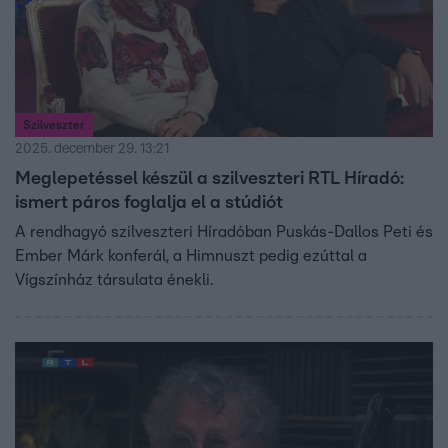
Szilveszter
2025. december 29. 13:21
Meglepetéssel készül a szilveszteri RTL Híradó:
ismert páros foglalja el a stúdiót
A rendhagyó szilveszteri Híradóban Puskás-Dallos Peti és
Ember Márk konferál, a Himnuszt pedig ezúttal a
Vígszínház társulata énekli.