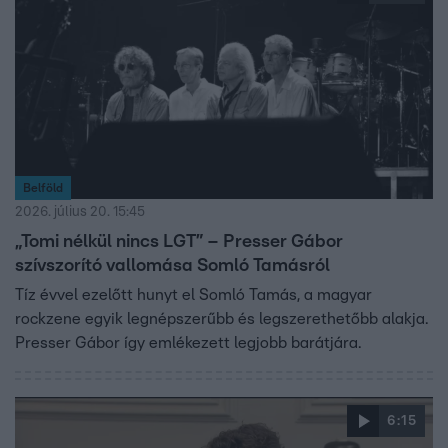
Belföld
2026. július 20. 15:45
„Tomi nélkül nincs LGT” – Presser Gábor
szívszorító vallomása Somló Tamásról
Tíz évvel ezelőtt hunyt el Somló Tamás, a magyar
rockzene egyik legnépszerűbb és legszerethetőbb alakja.
Presser Gábor így emlékezett legjobb barátjára.
6:15