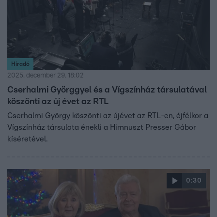
Híradó
2025. december 29. 18:02
Cserhalmi Györggyel és a Vígszínház társulatával
köszönti az új évet az RTL
Cserhalmi György köszönti az újévet az RTL-en, éjfélkor a
Vígszínház társulata énekli a Himnuszt Presser Gábor
kíséretével.
0:30