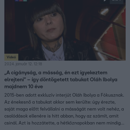
Videó
2024. január 12. 12:18
„A cigányság, a másság, én ezt igyekeztem
elrejteni” – így döntögetett tabukat Oláh Ibolya
majdnem 10 éve
2015-ben adott exkluzív interjút Oláh Ibolya a Fókusznak.
Az énekesnő a tabukat akkor sem kerülte: úgy érezte,
saját maga előtt felvállalni a másságát nem volt nehéz, a
csalódások ellenére is hitt abban, hogy az számít, amit
csinál. Azt is hozzátette, a hétköznapokban nem mindig