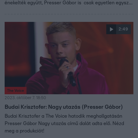
énekelték együtt, Presser Gábor is csak egyetlen egyszer
énekelte el az elejétől a végéig, amikor megmutatta
Zoránnak.
2:49
The Voice
2023. október 7. 18:50
Budai Krisztofer: Nagy utazás (Presser Gábor)
Budai Krisztofer a The Voice hatodik meghallgatásán
Presser Gábor Nagy utazás című dalát adta elő. Nézd
meg a produkciót!