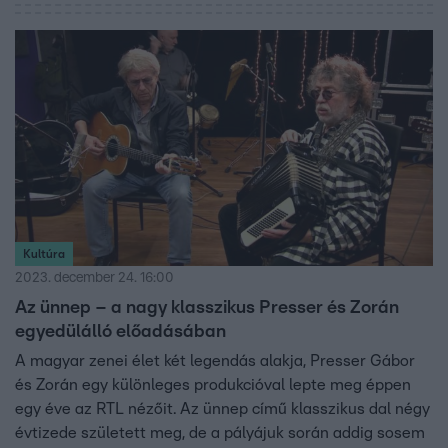
könnyű melegként, hiszen sokan nem nézik ezt jó
szemmel. Roma származása miatt is rendszeresen
kapott rasszista megjegyzéseket az utcán. A videóban
nemcsak az énekesnő, hanem egykori mentora, Presser
Gábor is megszólalt.
Kultúra
2023. december 24. 16:00
Az ünnep – a nagy klasszikus Presser és Zorán
egyedülálló előadásában
A magyar zenei élet két legendás alakja, Presser Gábor
és Zorán egy különleges produkcióval lepte meg éppen
egy éve az RTL nézőit. Az ünnep című klasszikus dal négy
évtizede született meg, de a pályájuk során addig sosem