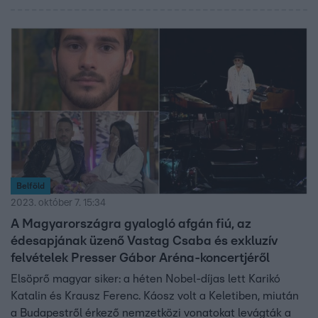
Belföld
2023. október 7. 15:34
A Magyarországra gyalogló afgán fiú, az
édesapjának üzenő Vastag Csaba és exkluzív
felvételek Presser Gábor Aréna-koncertjéről
Elsöprő magyar siker: a héten Nobel-díjas lett Karikó
Katalin és Krausz Ferenc. Káosz volt a Keletiben, miután
a Budapestről érkező nemzetközi vonatokat levágták a