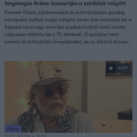
fergeteges Aréna-koncertjén a színfalak mögött
Presser Gábor jubileumokkal és évfordulókban gazdag
hónapokat tudhat maga mögött: ötven éve mutatták be a
Képzelt riport egy amerikai popfesztiválról című művét,
májusban töltötte be a 75. életévét. Ő azonban nem
szereti az évfordulós ünnepléseket, se az életmű koncert
kifejezést, ezért a Még egy koncert címet adta Aréna-
koncertjének, melyen a Fókusz egyedüli stábként
forgathatott a kulisszák mögött is. Pici bácsi álma valóra
4:07
vált, a közönség pedig meghatódva rezgett együtt vele 55
év emlékeiben.
Fókusz
2023. október 4. 16:00