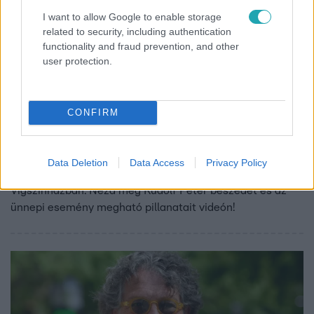
I want to allow Google to enable storage
related to security, including authentication
functionality and fraud prevention, and other
user protection.
Kultúra
CONFIRM
2025. február 13. 8:46
Rudolf Péter megható beszéde A padlás 1100.
előadásán – így ünnepelt a Vígszínház
Data Deletion
Data Access
Privacy Policy
A padlás 1100. előadása történelmi pillanat volt a
Vígszínházban. Nézd meg Rudolf Péter beszédét és az
ünnepi esemény megható pillanatait videón!