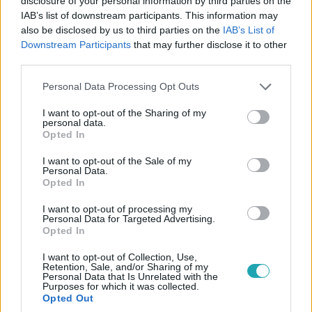
disclosure of your personal information by third parties on the
IAB’s list of downstream participants. This information may
also be disclosed by us to third parties on the
IAB’s List of
Downstream Participants
that may further disclose it to other
third parties.
Fókusz
2025. szeptember 20. 10:30
Please note that this website/app uses one or more Google
Personal Data Processing Opt Outs
services and may gather and store information including but
Gyöngyhajú lány: Presserék milliós pert indítottak
not limited to your visit or usage behaviour. You may click to
I want to opt-out of the Sharing of my
Kanye West ellen
personal data.
grant or deny consent to Google and its third-party tags to
Opted In
Presser Gábor pert indított Kanye West ellen, mert
use your data for below specified purposes in below Google
engedély nélkül használta a Gyöngyhajú lány részletét. A
consent section.
I want to opt-out of the Sale of my
Personal Data.
zenész New Yorkban személyesen is megjelent a
Opted In
tárgyaláson.
I want to opt-out of processing my
Personal Data for Targeted Advertising.
Opted In
10:53
I want to opt-out of Collection, Use,
Retention, Sale, and/or Sharing of my
Personal Data that Is Unrelated with the
Purposes for which it was collected.
Opted Out