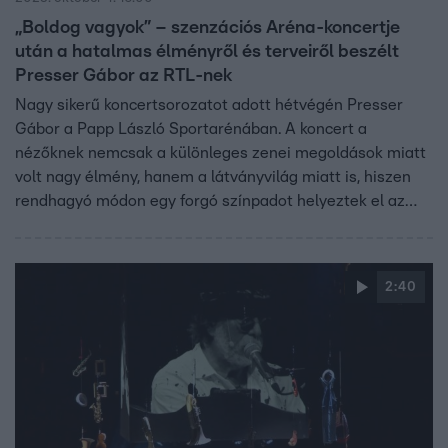
„Boldog vagyok” – szenzációs Aréna-koncertje
után a hatalmas élményről és terveiről beszélt
Presser Gábor az RTL-nek
Nagy sikerű koncertsorozatot adott hétvégén Presser
Gábor a Papp László Sportarénában. A koncert a
nézőknek nemcsak a különleges zenei megoldások miatt
volt nagy élmény, hanem a látványvilág miatt is, hiszen
rendhagyó módon egy forgó színpadot helyeztek el az
Aréna közepén, így mindenki közel kerülhetett a
zenészekhez. Presser Gábort a szenzációs koncert után
kérdezte a Fókusz.
2:40