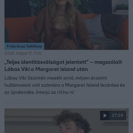
Friderikusz TalkShow
2026. május 17. 7:00
„Teljes identitásválságot jelentett” – megszólalt
Lábas Viki a Margaret Island után
Lábas Viki őszintén mesélt arról, milyen érzelmi
hullámvasút volt számára a Margaret Island lezárása és
az újrakezdés. Interjú az rtl.hu-n!
27:26