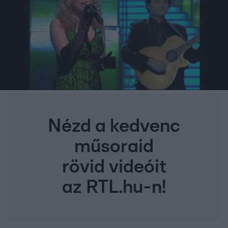
Nézd a kedvenc
műsoraid
rövid videóit
az RTL.hu-n!