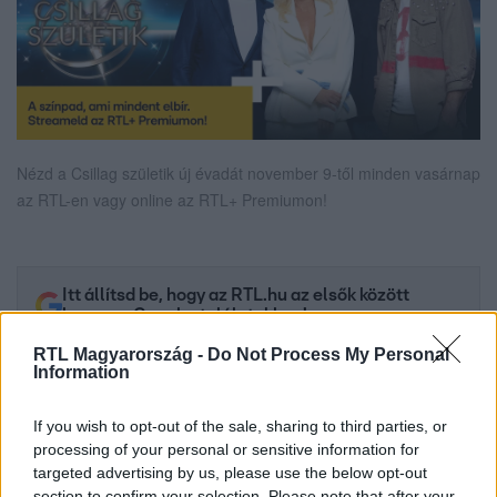
Nézd a Csillag születik új évadát november 9-től minden vasárnap
az RTL-en vagy online az RTL+ Premiumon!
Itt állítsd be, hogy az RTL.hu az elsők között
legyen a Google-találatokban!
RTL Magyarország -
Do Not Process My Personal
Information
If you wish to opt-out of the sale, sharing to third parties, or
processing of your personal or sensitive information for
targeted advertising by us, please use the below opt-out
section to confirm your selection. Please note that after your