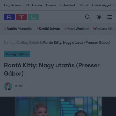
Legfrissebb
RTL Híradó
Fókusz
Sztárhírek
Randi
Celeb vagyok, me
#
Babits Marcella
#
Szellő István
#
Most Wanted
#
Gallusz Niko
Címlap
›
Csillag Születik
›
Rontó Kitty: Nagy utazás (Presser Gábor)
Csillag Születik
Rontó Kitty: Nagy utazás (Presser
Gábor)
rtl.hu