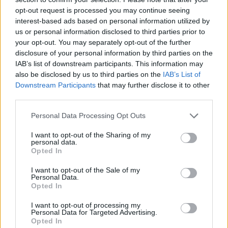
opt-out request is processed you may continue seeing
interest-based ads based on personal information utilized by
us or personal information disclosed to third parties prior to
your opt-out. You may separately opt-out of the further
Kövess minket, és értesülj a friss hírekről a
disclosure of your personal information by third parties on the
Facebookon is!
IAB’s list of downstream participants. This information may
also be disclosed by us to third parties on the
IAB’s List of
Downstream Participants
that may further disclose it to other
Követem
third parties.
Please note that this website/app uses one or more Google
Personal Data Processing Opt Outs
services and may gather and store information including but
not limited to your visit or usage behaviour. You may click to
I want to opt-out of the Sharing of my
personal data.
grant or deny consent to Google and its third-party tags to
Opted In
use your data for below specified purposes in below Google
#
CSILLAG SZÜLETIK
#
PRODUKCIÓK
#
RONTÓ KITTY
consent section.
I want to opt-out of the Sale of my
#
PRESSER GÁBOR
#
NAGY UTAZÁS
Personal Data.
Opted In
I want to opt-out of processing my
Personal Data for Targeted Advertising.
Opted In