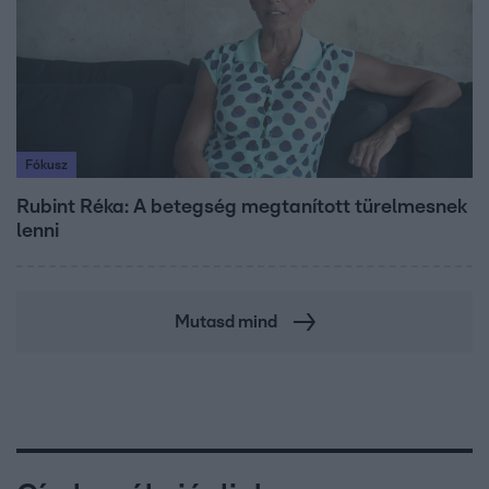
Fókusz
Rubint Réka: A betegség megtanított türelmesnek
lenni
Mutasd mind