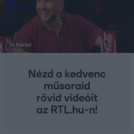
Nézd a kedvenc
műsoraid
rövid videóit
az RTL.hu-n!