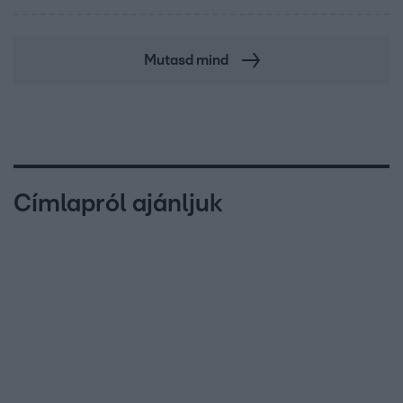
Mutasd mind
Címlapról ajánljuk