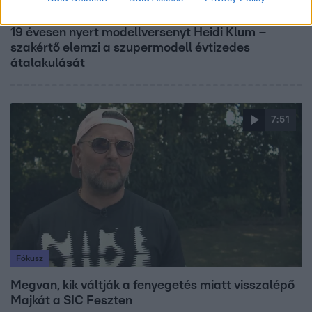
Reggeli
19 évesen nyert modellversenyt Heidi Klum –
szakértő elemzi a szupermodell évtizedes
átalakulását
7:51
Fókusz
Megvan, kik váltják a fenyegetés miatt visszalépő
Majkát a SIC Feszten