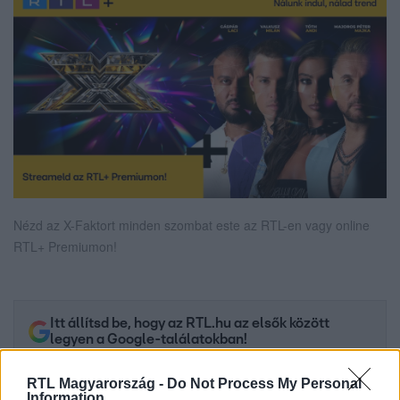
Nézd az X-Faktort minden szombat este az RTL-en vagy online
RTL+ Premiumon!
Itt állítsd be, hogy az RTL.hu az elsők között
legyen a Google-találatokban!
RTL Magyarország -
Do Not Process My Personal
Information