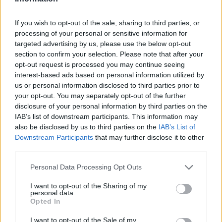
If you wish to opt-out of the sale, sharing to third parties, or
processing of your personal or sensitive information for
targeted advertising by us, please use the below opt-out
section to confirm your selection. Please note that after your
opt-out request is processed you may continue seeing
interest-based ads based on personal information utilized by
us or personal information disclosed to third parties prior to
your opt-out. You may separately opt-out of the further
Kövess minket, és értesülj a friss hírekről a
disclosure of your personal information by third parties on the
Facebookon is!
IAB’s list of downstream participants. This information may
also be disclosed by us to third parties on the
IAB’s List of
Követem
Downstream Participants
that may further disclose it to other
third parties.
Please note that this website/app uses one or more Google
Personal Data Processing Opt Outs
services and may gather and store information including but
not limited to your visit or usage behaviour. You may click to
I want to opt-out of the Sharing of my
personal data.
grant or deny consent to Google and its third-party tags to
Opted In
#
X-FAKTOR
#
X-FAKTOR 2025
#
ELŐZETESEK
use your data for below specified purposes in below Google
consent section.
#
TÓTH ANDI
#
GÁSPÁR LACI
#
ELŐZETES
I want to opt-out of the Sale of my