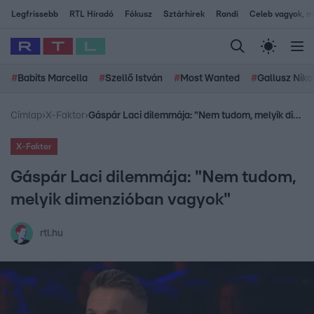
Legfrissebb
RTL Híradó
Fókusz
Sztárhírek
Randi
Celeb vagyok, me
#
Babits Marcella
#
Szellő István
#
Most Wanted
#
Gallusz Niko
Címlap
›
X-Faktor
›
Gáspár Laci dilemmája: "Nem tudom, melyik dimenzióban vagyok"
X-Faktor
Gáspár Laci dilemmája: "Nem tudom,
melyik dimenzióban vagyok"
rtl.hu