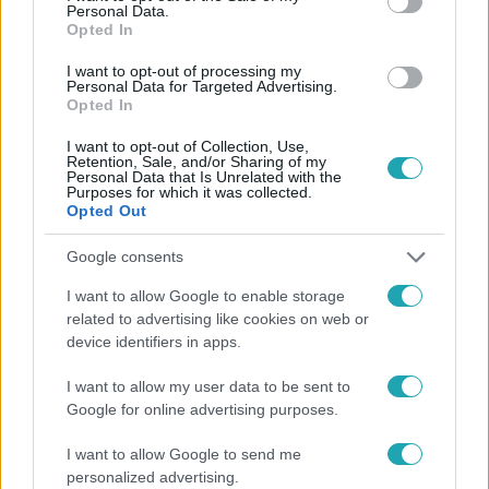
Personal Data.
Opted In
#
PROMÓ
#
MAJOROS PÉTER
#
MAJKA
#
VALKUSZ MILÁN
#
MENTOROK
#
VERSENYZŐ
I want to opt-out of processing my
Personal Data for Targeted Advertising.
Opted In
#
PRODUKCIÓ
#
NEVETÉS
I want to opt-out of Collection, Use,
Retention, Sale, and/or Sharing of my
Personal Data that Is Unrelated with the
Purposes for which it was collected.
Opted Out
Google consents
Népszerű
I want to allow Google to enable storage
related to advertising like cookies on web or
device identifiers in apps.
I want to allow my user data to be sent to
Google for online advertising purposes.
I want to allow Google to send me
personalized advertising.