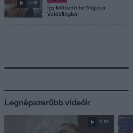
2:55
Így költözött be Majka a
ValóVilágba!
Legnépszerűbb videók
6:56