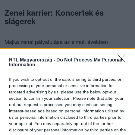
Zenei karrier: Koncertek és
slágerek
Majka zenei pályafutása az elmúlt években
töretlenül ívelt felfelé. Olyan slágerekkel vált
ismertté, mint a
, amely több mint 80
Belehalok
RTL Magyarország -
Do Not Process My Personal
Information
milliós megtekintést ért el, valamint a
Mindenki
és a
.
táncol
Nekem ez jár
If you wish to opt-out of the sale, sharing to third parties, or
processing of your personal or sensitive information for
targeted advertising by us, please use the below opt-out
Legújabb dala, a
hatalmas sikert
Csurran, cseppen
section to confirm your selection. Please note that after your
aratott, és már átlépte a 20 milliós megtekintést a
opt-out request is processed you may continue seeing
interest-based ads based on personal information utilized by
YouTube-on. A dal rendszerkritikus üzenete és
us or personal information disclosed to third parties prior to
látványos klipje nagy visszhangot váltott ki, és a
your opt-out. You may separately opt-out of the further
közönség egyik kedvencévé vált.
disclosure of your personal information by third parties on the