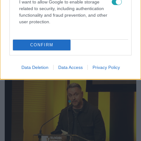
A Csurran, cseppen című dalát Gálvölgyi János
I want to allow Google to enable storage
related to security, including authentication
is
elszavalta
sajátos stílusban.
functionality and fraud prevention, and other
Szenvedélyesen támogatja a fiatal
user protection.
tehetségeket, és mentorálja a következő
generációt.
CONFIRM
Az RTL-hez való visszatérését az egyik legjobb
döntésének tartja.
Data Deletion
Data Access
Privacy Policy