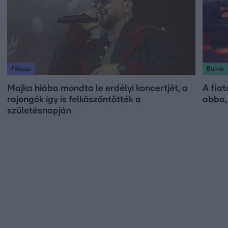
Fókusz
Bulvár
Majka hiába mondta le erdélyi koncertjét, a
A fia
rajongók így is felköszöntötték a
abba, 
születésnapján