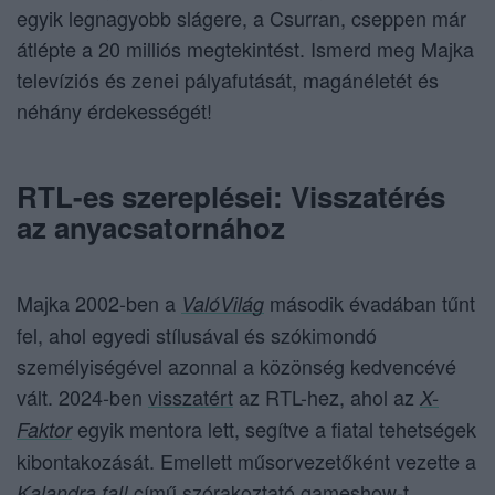
egyik legnagyobb slágere, a Csurran, cseppen már
átlépte a 20 milliós megtekintést. Ismerd meg Majka
televíziós és zenei pályafutását, magánéletét és
néhány érdekességét!
RTL-es szereplései: Visszatérés
az anyacsatornához
Majka 2002-ben a
második évadában tűnt
ValóVilág
fel, ahol egyedi stílusával és szókimondó
személyiségével azonnal a közönség kedvencévé
vált. 2024-ben
visszatért
az RTL-hez, ahol az
X-
egyik mentora lett, segítve a fiatal tehetségek
Faktor
kibontakozását. Emellett műsorvezetőként vezette a
című szórakoztató gameshow-t,
Kalandra fal!