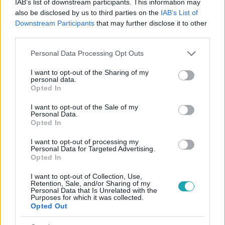
IAB’s list of downstream participants. This information may
also be disclosed by us to third parties on the
IAB’s List of
Majka koncertjei mindig látványosak és teltházasak.
Downstream Participants
that may further disclose it to other
third parties.
2025-ben a Papp László Sportarénában adott
nagyszabású koncertet, amelyen több tízezer
Please note that this website/app uses one or more Google
Personal Data Processing Opt Outs
services and may gather and store information including but
rajongó vett részt.
not limited to your visit or usage behaviour. You may click to
I want to opt-out of the Sharing of my
personal data.
grant or deny consent to Google and its third-party tags to
Opted In
use your data for below specified purposes in below Google
consent section.
I want to opt-out of the Sale of my
Personal Data.
Opted In
I want to opt-out of processing my
Personal Data for Targeted Advertising.
Opted In
I want to opt-out of Collection, Use,
Retention, Sale, and/or Sharing of my
Personal Data that Is Unrelated with the
Purposes for which it was collected.
Opted Out