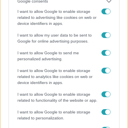
Google consents
Magánélet: Család és harmónia
I want to allow Google to enable storage
related to advertising like cookies on web or
device identifiers in apps.
Majka felesége Hornyák Hajnalka, művésznevén
I want to allow my user data to be sent to
Dundika
, akivel 2010 óta él boldog kapcsolatban.
Google for online advertising purposes.
Két gyermekük született, Marián és Olivér, akik
számára a legfontosabbak. A rapper gyakran oszt
I want to allow Google to send me
personalized advertising.
meg családi pillanatokat Instagram-oldalán, ahol
több százezres követőtáborral rendelkezik3.
I want to allow Google to enable storage
related to analytics like cookies on web or
device identifiers in apps.
Érdekességek Majkáról
I want to allow Google to enable storage
related to functionality of the website or app.
Majka Ózdon született, és fiatalon
I want to allow Google to enable storage
épületvillamossági szerelőnek tanult.
related to personalization.