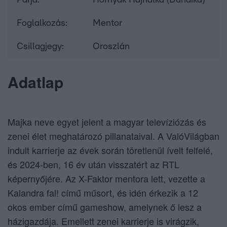
Párja:
Hornyák Hajnalka (Dundika)
Foglalkozás:
Mentor
Csillagjegy:
Oroszlán
Adatlap
Majka neve egyet jelent a magyar televíziózás és
zenei élet meghatározó pillanataival. A ValóVilágban
indult karrierje az évek során töretlenül ívelt felfelé,
és 2024-ben, 16 év után visszatért az RTL
képernyőjére. Az X-Faktor mentora lett, vezette a
Kalandra fal! című műsort, és idén érkezik a 12
okos ember című gameshow, amelynek ő lesz a
házigazdája. Emellett zenei karrierje is virágzik,