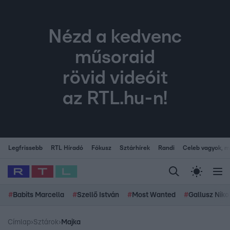
Nézd a kedvenc
műsoraid
rövid videóit
az RTL.hu-n!
Legfrissebb
RTL Híradó
Fókusz
Sztárhírek
Randi
Celeb vagyok, me
#
Babits Marcella
#
Szellő István
#
Most Wanted
#
Gallusz Niko
Címlap
›
Sztárok
›
Majka