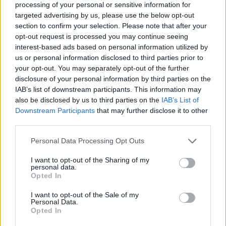
processing of your personal or sensitive information for
targeted advertising by us, please use the below opt-out
section to confirm your selection. Please note that after your
opt-out request is processed you may continue seeing
interest-based ads based on personal information utilized by
us or personal information disclosed to third parties prior to
your opt-out. You may separately opt-out of the further
disclosure of your personal information by third parties on the
IAB’s list of downstream participants. This information may
also be disclosed by us to third parties on the
IAB’s List of
Kövess minket, és értesülj a friss hírekről a
Downstream Participants
that may further disclose it to other
Facebookon is!
third parties.
Please note that this website/app uses one or more Google
Personal Data Processing Opt Outs
Követem
services and may gather and store information including but
not limited to your visit or usage behaviour. You may click to
I want to opt-out of the Sharing of my
personal data.
grant or deny consent to Google and its third-party tags to
Opted In
use your data for below specified purposes in below Google
consent section.
I want to opt-out of the Sale of my
Personal Data.
Opted In
#
FÓKUSZ
#
VIDEÓ
#
ADÁSRÉSZLETEK
#
MAJKA