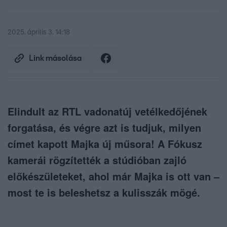
2025. április 3. 14:18
Link másolása
Elindult az RTL vadonatúj vetélkedőjének
forgatása, és végre azt is tudjuk, milyen
címet kapott Majka új műsora! A Fókusz
kamerái rögzítették a stúdióban zajló
előkészületeket, ahol már Majka is ott van –
most te is beleshetsz a kulisszák mögé.