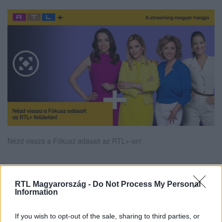
Nézd vissza a Fókusz adásait az RTL+-on!
Itt állítsd be, hogy az RTL.hu az elsők között
RTL Magyarország -
Do Not Process My Personal
Information
legyen a Google-találatokban!
If you wish to opt-out of the sale, sharing to third parties, or