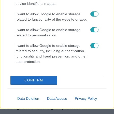
device identifiers in apps.
Híradó
I want to allow Google to enable storage
Hiába szeretnék, nem tudnak kimenteni egy
related to functionality of the website or app.
magára hagyott kutyát Miskolcon
I want to allow Google to enable storage
related to personalization.
3:02
I want to allow Google to enable storage
related to security, including authentication
functionality and fraud prevention, and other
user protection.
CONFIRM
Exek csatája
Data Deletion
Data Access
Privacy Policy
47-szer szakítottak, többször elküldte otthonról
feleségét, Joe-nak mégis fáj a különélés