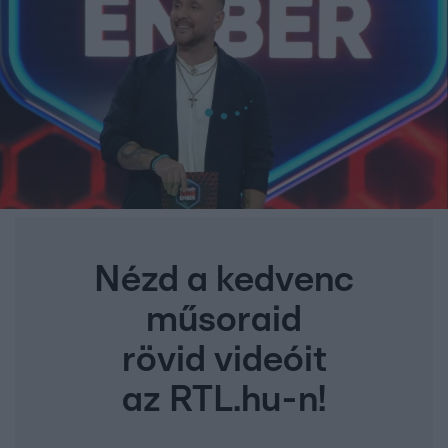
Nézd a kedvenc
műsoraid
rövid videóit
az RTL.hu-n!