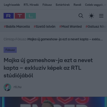
Legfrissebb
RTL Híradó
Fókusz
Sztárhírek
Randi
Celeb vagyok, me
#
Babits Marcella
#
Szellő István
#
Most Wanted
#
Gallusz Niko
Címlap
›
Fókusz
›
Majka új gameshow-ja ezt a nevet kapta – exkluzív képek az RTL stúdiójából
Fókusz
Majka új gameshow-ja ezt a nevet
kapta – exkluzív képek az RTL
stúdiójából
rtl.hu