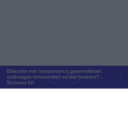
Elkezdte már beszerezni a gyermekének
szükséges tanszereket az idei tanévre? -
Szavazz itt!