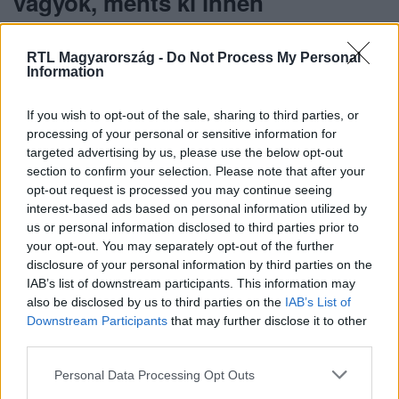
vagyok, ments ki innen
RTL Magyarország -
Do Not Process My Personal
Tóth Andi az RTL számos műsorában feltűnt. A
Information
című valóságshow-
Celeb vagyok, ments ki innen
ban
bátorságával
és humorával nyerte el a nézők
If you wish to opt-out of the sale, sharing to third parties, or
processing of your personal or sensitive information for
szimpátiáját. Emellett vendégszereplőként és
targeted advertising by us, please use the below opt-out
fellépőként is láthattuk különböző szórakoztató
section to confirm your selection. Please note that after your
műsorokban, ahol mindig lenyűgözte a közönséget.
opt-out request is processed you may continue seeing
interest-based ads based on personal information utilized by
us or personal information disclosed to third parties prior to
your opt-out. You may separately opt-out of the further
Zenei karrier: A Néztek és más
disclosure of your personal information by third parties on the
sikerek
IAB’s list of downstream participants. This information may
also be disclosed by us to third parties on the
IAB’s List of
Downstream Participants
that may further disclose it to other
third parties.
Tóth Andi zenei karrierje az X-Faktor után indult be
igazán.
Néztek
című dala hatalmas sikert aratott, és
Please note that this website/app uses one or more Google
Personal Data Processing Opt Outs
services and may gather and store information including but
több milliós megtekintést ért el a YouTube-on. A dal