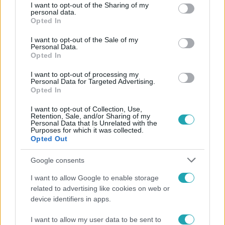
not limited to your visit or usage behaviour. You may click to
I want to opt-out of the Sharing of my
szövegét és zenéjét is Andi írta, amely őszinte és
personal data.
grant or deny consent to Google and its third-party tags to
Opted In
szókimondó stílusával sokakat megérintett. Emellett
use your data for below specified purposes in below Google
consent section.
számos más slágert is kiadott, amelyekkel tovább
I want to opt-out of the Sale of my
Personal Data.
erősítette helyét a magyar zenei életben.
Opted In
I want to opt-out of processing my
Personal Data for Targeted Advertising.
Közösségi média: Inspiráció és
Opted In
őszinteség
I want to opt-out of Collection, Use,
Retention, Sale, and/or Sharing of my
Personal Data that Is Unrelated with the
Purposes for which it was collected.
Tóth Andi
Instagram-oldala
az egyik legnépszerűbb
Opted Out
a hazai sztárok között, ahol közel fél millió követője
Google consents
van. Posztjaiban őszintén osztja meg gondolatait,
I want to allow Google to enable storage
legyen szó zenéről, önelfogadásról vagy
related to advertising like cookies on web or
mindennapi pillanatokról. Andi közösségi médiás
device identifiers in apps.
jelenléte nemcsak szórakoztató, hanem inspiráló is
I want to allow my user data to be sent to