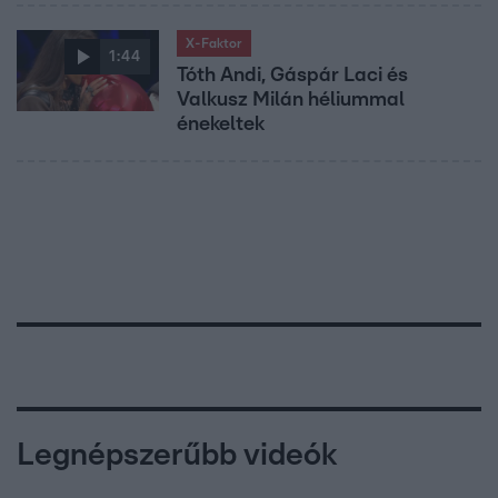
X-Faktor
1:44
Tóth Andi, Gáspár Laci és
Valkusz Milán héliummal
énekeltek
Legnépszerűbb videók