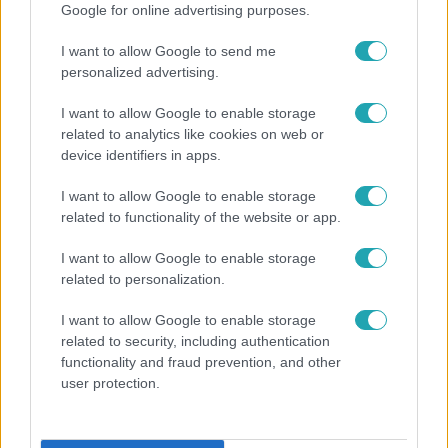
a fiatalok számára.
Google for online advertising purposes.
I want to allow Google to send me
Érdekességek Tóth Andiról
personalized advertising.
I want to allow Google to enable storage
related to analytics like cookies on web or
Tóth Andi 1999. január 18-án született
device identifiers in apps.
Nagyváradon.
I want to allow Google to enable storage
Fiatalon kezdett énekelni, és már
related to functionality of the website or app.
gyerekkorában is számos versenyen indult.
I want to allow Google to enable storage
Szenvedélyesen szereti az állatokat, és
related to personalization.
gyakran oszt meg képeket kedvenceiről.
I want to allow Google to enable storage
Szabadidejében szívesen foglalkozik
related to security, including authentication
functionality and fraud prevention, and other
festészettel és kreatív projektekkel.
user protection.
Andi hitvallása, hogy mindig önmagát adja, és
nem hajlandó megfelelni a társadalmi