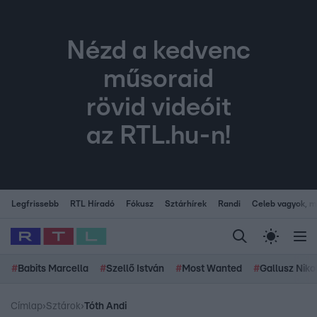
Nézd a kedvenc
műsoraid
rövid videóit
az RTL.hu-n!
Legfrissebb
RTL Híradó
Fókusz
Sztárhírek
Randi
Celeb vagyok, me
#
Babits Marcella
#
Szellő István
#
Most Wanted
#
Gallusz Niko
Címlap
›
Sztárok
›
Tóth Andi