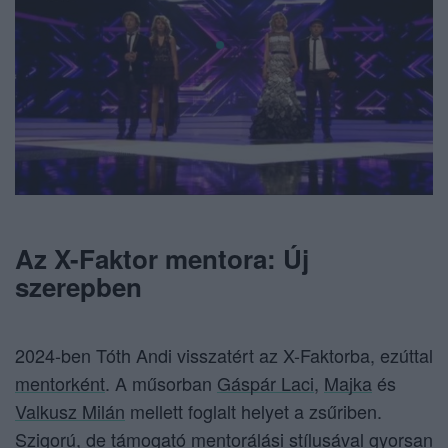
Az X-Faktor mentora: Új
szerepben
2024-ben Tóth Andi visszatért az X-Faktorba, ezúttal
mentorként
. A műsorban
Gáspár Laci
,
Majka
és
Valkusz Milán
mellett foglalt helyet a zsűriben.
Szigorú, de támogató mentorálási stílusával gyorsan