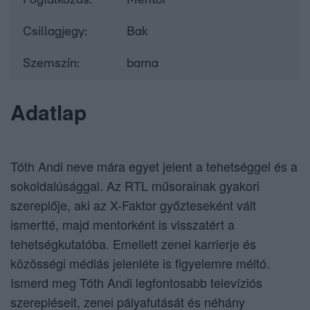
Foglalkozás:
Mentor
Csillagjegy:
Bak
Szemszín:
barna
Adatlap
Tóth Andi neve mára egyet jelent a tehetséggel és a
sokoldalúsággal. Az RTL műsorainak gyakori
szereplője, aki az X-Faktor győzteseként vált
ismertté, majd mentorként is visszatért a
tehetségkutatóba. Emellett zenei karrierje és
közösségi médiás jelenléte is figyelemre méltó.
Ismerd meg Tóth Andi legfontosabb televíziós
szerepléseit, zenei pályafutását és néhány