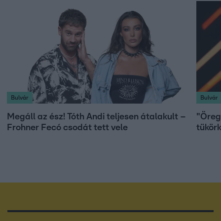
Bulvár
Bulvár
Megáll az ész! Tóth Andi teljesen átalakult –
"Öreg 
Frohner Fecó csodát tett vele
tükör