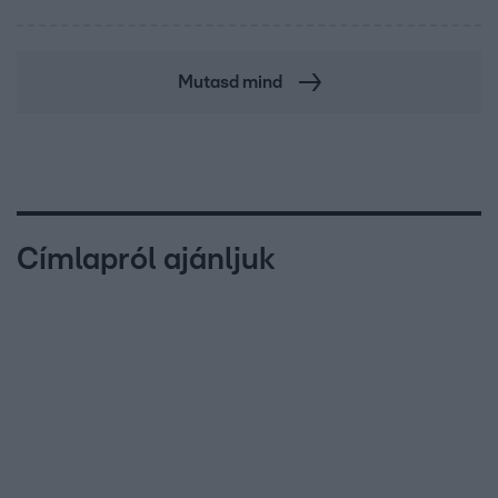
Mutasd mind
Címlapról ajánljuk