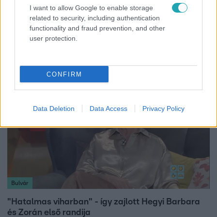
I want to allow Google to enable storage
Híradó
related to security, including authentication
Költségcsökkentés és kieső támogató szerződések
functionality and fraud prevention, and other
- ezekre panaszkodott a Fradi elnöke egy zártkörű
user protection.
beszélgetésen
CONFIRM
Data Deletion
Data Access
Privacy Policy
Bulvár
"Hatalmas viharban" - így zajlott Hegyi Barbara
és Zorán első randija