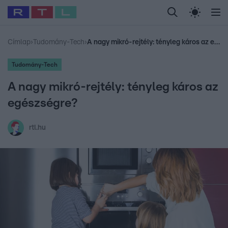
Legfrissebb
RTL Híradó
Fókusz
Sztárhírek
Randi
Celeb vagyok, me
#
Babits Marcella
#
Szellő István
#
Most Wanted
#
Gallusz Niko
Címlap
›
Tudomány-Tech
›
A nagy mikró-rejtély: tényleg káros az egészségre?
Tudomány-Tech
A nagy mikró-rejtély: tényleg káros az
egészségre?
rtl.hu