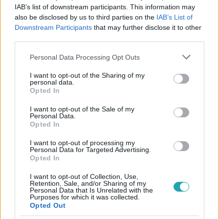
IAB’s list of downstream participants. This information may
also be disclosed by us to third parties on the
IAB’s List of
Downstream Participants
that may further disclose it to other
#
TUDOMÁNY-TECH
#
MIKROHULLÁMÚ SÜTŐ
#
MIKRÓ
third parties.
#
VESZÉLYEK
#
ÉTKEZÉS
#
TÉVHITEK
Please note that this website/app uses one or more Google
Personal Data Processing Opt Outs
services and may gather and store information including but
not limited to your visit or usage behaviour. You may click to
I want to opt-out of the Sharing of my
personal data.
grant or deny consent to Google and its third-party tags to
Opted In
use your data for below specified purposes in below Google
consent section.
I want to opt-out of the Sale of my
Personal Data.
Opted In
Népszerű
I want to opt-out of processing my
Personal Data for Targeted Advertising.
Opted In
I want to opt-out of Collection, Use,
Retention, Sale, and/or Sharing of my
Personal Data that Is Unrelated with the
Purposes for which it was collected.
Opted Out