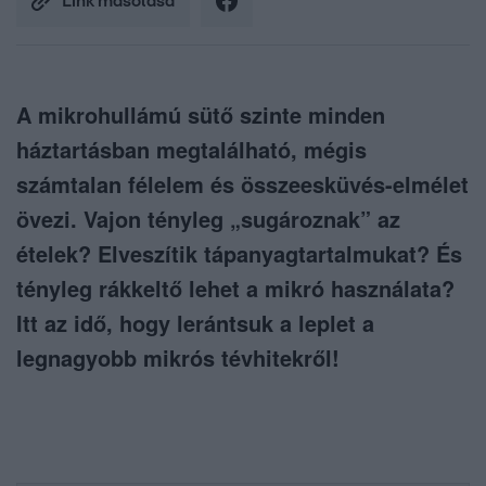
Link másolása
A mikrohullámú sütő szinte minden
háztartásban megtalálható, mégis
számtalan félelem és összeesküvés-elmélet
övezi. Vajon tényleg „sugároznak” az
ételek? Elveszítik tápanyagtartalmukat? És
tényleg rákkeltő lehet a mikró használata?
Itt az idő, hogy lerántsuk a leplet a
legnagyobb mikrós tévhitekről!