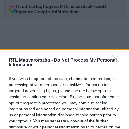
Itt állítsd be, hogy az RTL.hu az elsők között
legyen a Google-találatokban!
RTL Magyarország -
Do Not Process My Personal
Information
If you wish to opt-out of the sale, sharing to third parties, or
processing of your personal or sensitive information for
Kövess minket, és értesülj a friss hírekről a
targeted advertising by us, please use the below opt-out
Facebookon is!
section to confirm your selection. Please note that after your
opt-out request is processed you may continue seeing
interest-based ads based on personal information utilized by
Követem
us or personal information disclosed to third parties prior to
your opt-out. You may separately opt-out of the further
disclosure of your personal information by third parties on the