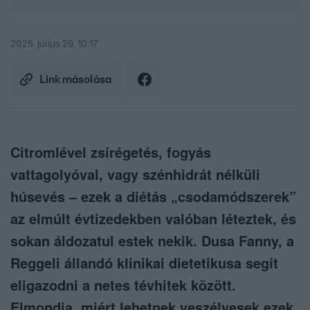
2025. július 29. 10:17
Link másolása
Citromlével zsírégetés, fogyás
vattagolyóval, vagy szénhidrát nélküli
húsevés – ezek a diétás „csodamódszerek”
az elmúlt évtizedekben valóban léteztek, és
sokan áldozatul estek nekik. Dusa Fanny, a
Reggeli állandó klinikai dietetikusa segít
eligazodni a netes tévhitek között.
Elmondja, miért lehetnek veszélyesek ezek