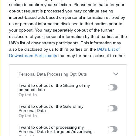
section to confirm your selection. Please note that after your
opt-out request is processed you may continue seeing
interest-based ads based on personal information utilized by
us or personal information disclosed to third parties prior to
Kövess minket, és értesülj a friss hírekről a
your opt-out. You may separately opt-out of the further
disclosure of your personal information by third parties on the
Facebookon is!
IAB’s list of downstream participants. This information may
also be disclosed by us to third parties on the
IAB’s List of
Követem
Downstream Participants
that may further disclose it to other
third parties.
Please note that this website/app uses one or more Google
Personal Data Processing Opt Outs
services and may gather and store information including but
not limited to your visit or usage behaviour. You may click to
I want to opt-out of the Sharing of my
personal data.
grant or deny consent to Google and its third-party tags to
Opted In
#
REGGELI
#
RTL
#
ADÁSRÉSZLETEK
#
VIDEÓ
use your data for below specified purposes in below Google
consent section.
#
EGÉSZSÉG
#
DIETETIKA
#
DUSA FANNY
#
DIÉTA
I want to opt-out of the Sale of my
Personal Data.
#
ÉLETMÓD
Opted In
I want to opt-out of processing my
Personal Data for Targeted Advertising.