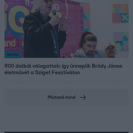
Belföld
800 dalból válogattak: így ünneplik Bródy János
életművét a Sziget Fesztiválon
Mutasd mind