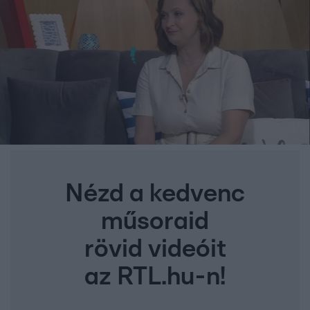
Nézd a kedvenc
műsoraid
rövid videóit
az RTL.hu-n!