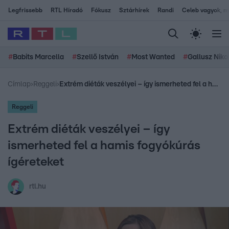
Legfrissebb
RTL Híradó
Fókusz
Sztárhírek
Randi
Celeb vagyok, me
#
Babits Marcella
#
Szellő István
#
Most Wanted
#
Gallusz Niko
Címlap
›
Reggeli
›
Extrém diéták veszélyei – így ismerheted fel a hamis fogyókúrás ígéreteket
Reggeli
Extrém diéták veszélyei – így
ismerheted fel a hamis fogyókúrás
ígéreteket
rtl.hu