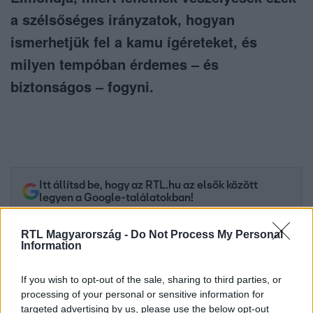
a szélsőséges irányzatok, hogyan
ismerhetjük fel a kamu ígéreteket, és
milyen tempóban érdemes – és
biztonságos – fogyni.
Itt állítsd be, hogy az RTL.hu az elsők között
legyen a Google-találatokban!
RTL Magyarország -
Do Not Process My Personal
Information
If you wish to opt-out of the sale, sharing to third parties, or
processing of your personal or sensitive information for
targeted advertising by us, please use the below opt-out