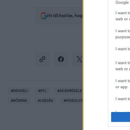
Google 
I want t
Itt állítsd be, hogy az RTL.hu az elsők 
web or d
I want t
purpose
I want 
I want t
web or d
I want t
or app.
#
REGGELI
#
RTL
#
ADÁSRÉSZLETEK
#
VIDEÓ
#
EG
I want t
#
BŐRRÁK
#
LEÉGÉS
#
MOSOLYGÓ ÉVA
I want t
authenti