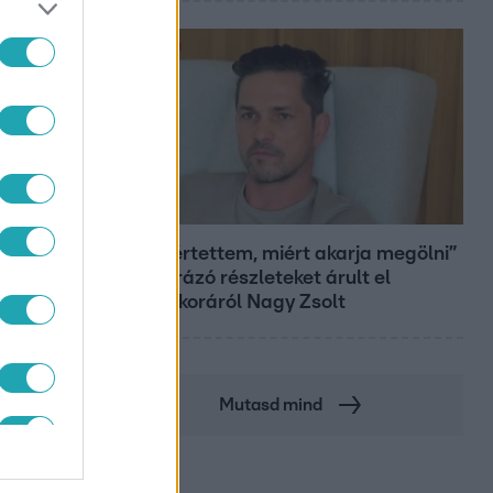
Bulvár
„Nem értettem, miért akarja megölni”
– megrázó részleteket árult el
gyerekkoráról Nagy Zsolt
Mutasd mind