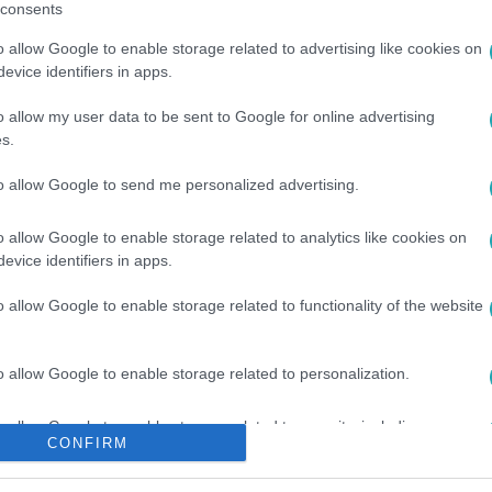
consents
o allow Google to enable storage related to advertising like cookies on
között legyen a Google-találatokban!
evice identifiers in apps.
o allow my user data to be sent to Google for online advertising
s.
to allow Google to send me personalized advertising.
o allow Google to enable storage related to analytics like cookies on
evice identifiers in apps.
o allow Google to enable storage related to functionality of the website
ÉSZSÉG
#
ÉLETMÓD
#
BŐR
#
UV-SUGÁRZÁS
#
NAPTEJ
o allow Google to enable storage related to personalization.
o allow Google to enable storage related to security, including
CONFIRM
cation functionality and fraud prevention, and other user protection.