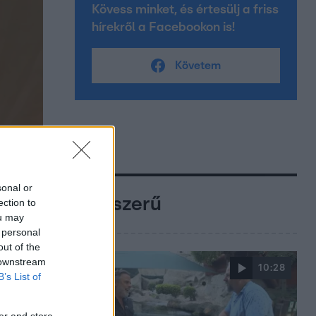
Kövess minket, és értesülj a friss
hírekről a Facebookon is!
Követem
sonal or
Népszerű
ection to
ou may
 personal
out of the
 downstream
10:28
B’s List of
er and store