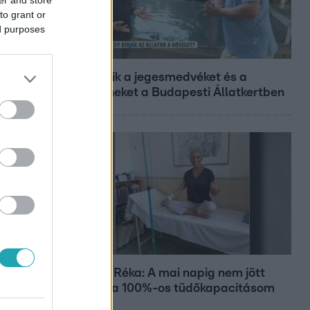
to grant or
ed purposes
Reggeli
Így hűtik a jegesmedvéket és a
pingvineket a Budapesti Állatkertben
Bulvár
Rubint Réka: A mai napig nem jött
vissza a 100%-os tüdőkapacitásom