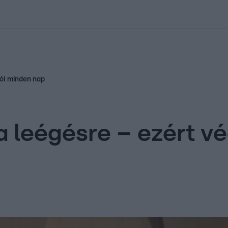
kolett
#
Időjárás
#
RTL műsor
#
Víz
#
Magyar Péter
#
Csillagjeg
tól minden nap
a leégésre – ezért v