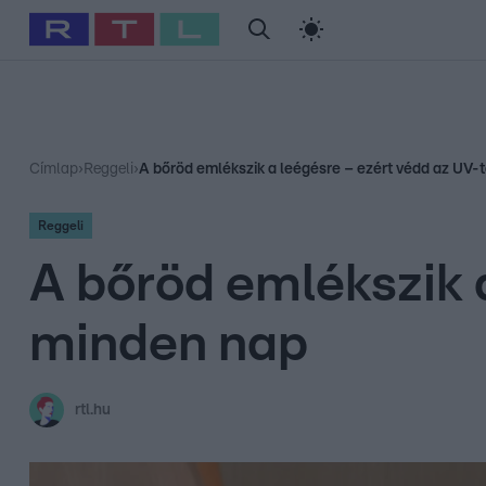
#
Babits Marcella
#
Szellő István
#
Most Wanted
#
Gallusz Ni
Címlap
›
Reggeli
›
A bőröd emlékszik a leégésre – ezért védd az UV-
Reggeli
A bőröd emlékszik 
minden nap
rtl.hu