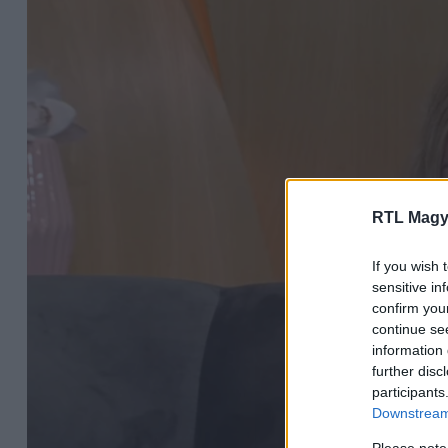
RTL Magy
If you wish 
sensitive in
confirm you
continue se
information 
further disc
participants
Downstream 
Please note