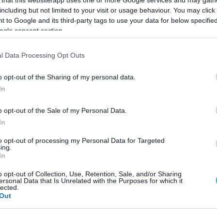
including but not limited to your visit or usage behaviour. You may click 
 to Google and its third-party tags to use your data for below specifi
ogle consent section.
l Data Processing Opt Outs
Link másolása
o opt-out of the Sharing of my personal data.
In
 is kiteheti – ez a legnagyobb szervünk,
o opt-out of the Sale of my Personal Data.
z UV-sugárzás nemcsak nyáron, hanem egész
In
az öregedést, és növeli a bőrrák kockázatát.
to opt-out of processing my Personal Data for Targeted
ing.
, miért fontos a fényvédő mindennapos
In
kadályozzák, hogy tényleg komolyan vegyük
o opt-out of Collection, Use, Retention, Sale, and/or Sharing
ersonal Data that Is Unrelated with the Purposes for which it
lected.
Out