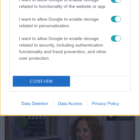
related to functionality of the website or app.
4:55
I want to allow Google to enable storage
related to personalization.
I want to allow Google to enable storage
related to security, including authentication
functionality and fraud prevention, and other
user protection.
Fókusz
CONFIRM
Mutatjuk, miket kértek az öltözőjükbe az idei Sziget
sztárfellépői
Data Deletion
Data Access
Privacy Policy
17:24