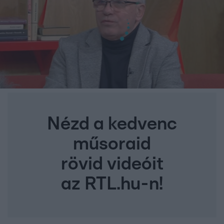
Nézd a kedvenc
műsoraid
rövid videóit
az RTL.hu-n!