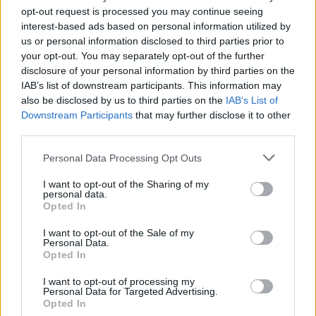
Kövess minket, és értesülj a friss hírekről a
opt-out request is processed you may continue seeing
Facebookon is!
interest-based ads based on personal information utilized by
us or personal information disclosed to third parties prior to
your opt-out. You may separately opt-out of the further
Követem
disclosure of your personal information by third parties on the
IAB’s list of downstream participants. This information may
also be disclosed by us to third parties on the
IAB’s List of
Downstream Participants
that may further disclose it to other
third parties.
#
REGGELI
#
RTL
#
ADÁSRÉSZLETEK
#
VIDEÓ
Please note that this website/app uses one or more Google
Personal Data Processing Opt Outs
services and may gather and store information including but
#
ÉLETMÓD
#
PÓTA GYÖRGY
#
HÁZIORVOS
not limited to your visit or usage behaviour. You may click to
I want to opt-out of the Sharing of my
personal data.
grant or deny consent to Google and its third-party tags to
#
ELHÍZÁS
#
TESTMOZGÁS
#
TÚLSÚLY
Opted In
use your data for below specified purposes in below Google
#
GYEREKEK
#
DIABÉTESZ
consent section.
I want to opt-out of the Sale of my
Personal Data.
Opted In
I want to opt-out of processing my
Personal Data for Targeted Advertising.
Opted In