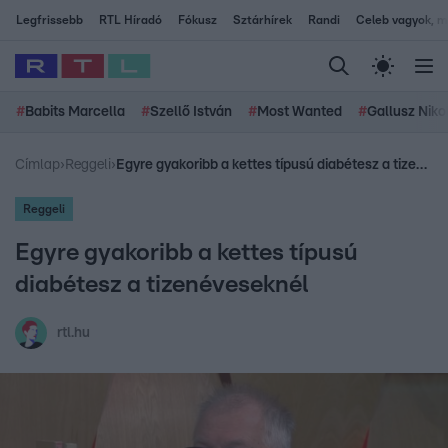
Legfrissebb
RTL Híradó
Fókusz
Sztárhírek
Randi
Celeb vagyok, me
#
Babits Marcella
#
Szellő István
#
Most Wanted
#
Gallusz Niko
Címlap
›
Reggeli
›
Egyre gyakoribb a kettes típusú diabétesz a tizenéveseknél
Reggeli
Egyre gyakoribb a kettes típusú
diabétesz a tizenéveseknél
rtl.hu