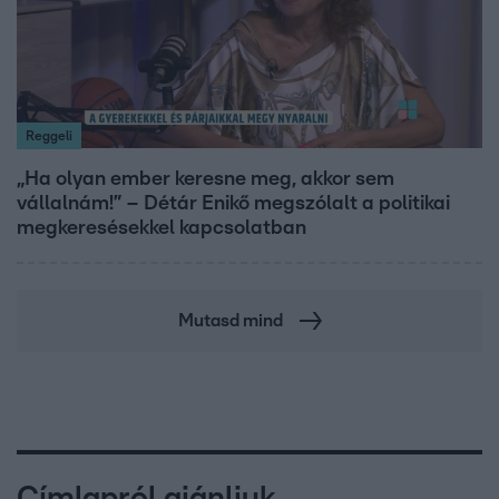
Reggeli
„Ha olyan ember keresne meg, akkor sem
vállalnám!” – Détár Enikő megszólalt a politikai
megkeresésekkel kapcsolatban
Mutasd mind
Címlapról ajánljuk