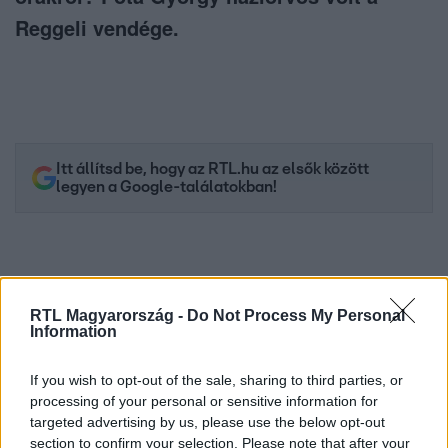
Reggeli vendége.
Itt állítsd be, hogy az RTL.hu az elsők között
legyen a Google-találatokban!
RTL Magyarország -
Do Not Process My Personal
Information
If you wish to opt-out of the sale, sharing to third parties, or
processing of your personal or sensitive information for
targeted advertising by us, please use the below opt-out
section to confirm your selection. Please note that after your