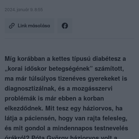
2024. január 9. 8:55
Link másolása
Míg korábban a kettes típusú diabétesz a
„korai időskor betegségének” számított,
ma már túlsúlyos tizenéves gyerekeket is
diagnosztizálnak, és a mozgásszervi
problémák is már ebben a korban
elkezdődnek. Mit tesz egy háziorvos, ha
látja a páciensén, hogy van rajta felesleg,
és mit gondol a mindennapos testnevelés
órákról? Póta György háziorvos volt a