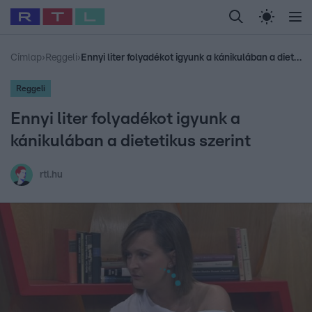
Legfrissebb
RTL Híradó
Fókusz
Sztárhírek
Randi
Celeb vagyok, me
#
Babits Marcella
#
Szellő István
#
Most Wanted
#
Gallusz Niko
Címlap
›
Reggeli
›
Ennyi liter folyadékot igyunk a kánikulában a dietetikus szerint
Reggeli
Ennyi liter folyadékot igyunk a
kánikulában a dietetikus szerint
rtl.hu