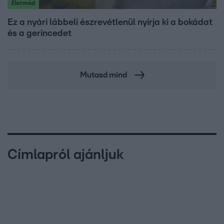
Életmód
Ez a nyári lábbeli észrevétlenül nyírja ki a bokádat
és a gerincedet
Mutasd mind
Címlapról ajánljuk