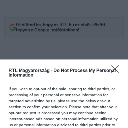
Itt állítsd be, hogy az RTL.hu az elsők között
legyen a Google-találatokban!
RTL Magyarország -
Do Not Process My Personal
Information
If you wish to opt-out of the sale, sharing to third parties, or
processing of your personal or sensitive information for
targeted advertising by us, please use the below opt-out
Kövess minket, és értesülj a friss hírekről a
section to confirm your selection. Please note that after your
Facebookon is!
opt-out request is processed you may continue seeing
interest-based ads based on personal information utilized by
us or personal information disclosed to third parties prior to
Követem