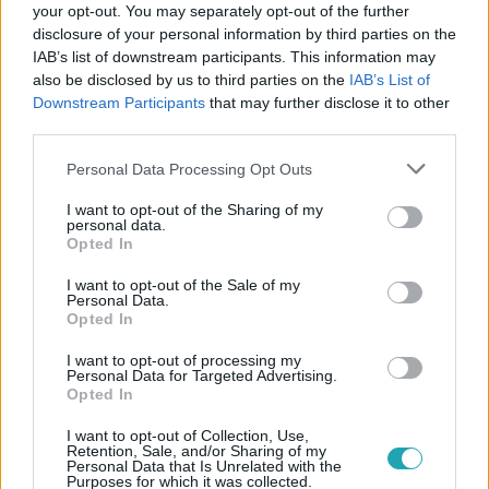
your opt-out. You may separately opt-out of the further
disclosure of your personal information by third parties on the
IAB’s list of downstream participants. This information may
also be disclosed by us to third parties on the
IAB’s List of
Downstream Participants
that may further disclose it to other
third parties.
#
REGGELI
#
ADÁSRÉSZLETEK
#
VIDEÓ
#
ÉLETMÓD
Please note that this website/app uses one or more Google
Personal Data Processing Opt Outs
#
DUSA FANNY
#
DIETETIKUS
#
KÁNIKULA
#
NYÁR
services and may gather and store information including but
not limited to your visit or usage behaviour. You may click to
I want to opt-out of the Sharing of my
#
HŐSÉG
#
VÍZIVÁS
#
FOLYADÉK
#
KISZÁRADÁS
personal data.
grant or deny consent to Google and its third-party tags to
Opted In
use your data for below specified purposes in below Google
consent section.
I want to opt-out of the Sale of my
Personal Data.
Opted In
I want to opt-out of processing my
Personal Data for Targeted Advertising.
Opted In
Népszerű
I want to opt-out of Collection, Use,
Retention, Sale, and/or Sharing of my
Personal Data that Is Unrelated with the
Purposes for which it was collected.