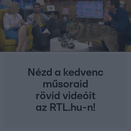
Nézd a kedvenc
műsoraid
rövid videóit
az RTL.hu-n!