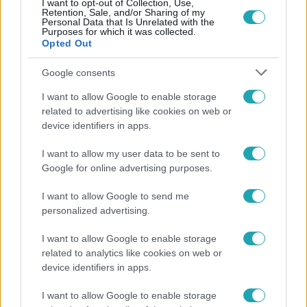
I want to opt-out of Collection, Use,
Népszerű
Retention, Sale, and/or Sharing of my
Personal Data that Is Unrelated with the
Purposes for which it was collected.
Opted Out
Google consents
I want to allow Google to enable storage
related to advertising like cookies on web or
device identifiers in apps.
I want to allow my user data to be sent to
Google for online advertising purposes.
I want to allow Google to send me
Bulvár
personalized advertising.
Bódi Guszti és Margó büszkén jelentették be:
I want to allow Google to enable storage
megvan a család első diplomása
related to analytics like cookies on web or
device identifiers in apps.
I want to allow Google to enable storage
3:14