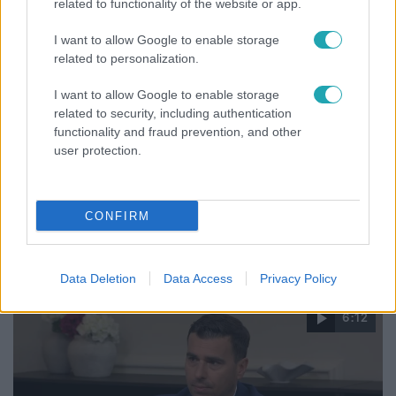
related to functionality of the website or app.
I want to allow Google to enable storage
related to personalization.
I want to allow Google to enable storage
related to security, including authentication
functionality and fraud prevention, and other
user protection.
Híradó
Lannert Judit az RTL-nek: Maradnak a
CONFIRM
tankerületek és a Klebelsberg Központ, de
átalakítják őket
Data Deletion
Data Access
Privacy Policy
6:12