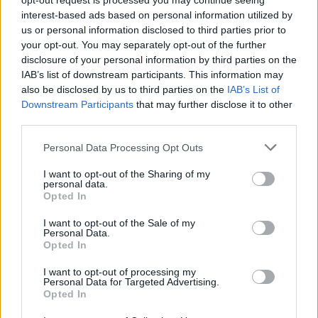
opt-out request is processed you may continue seeing
interest-based ads based on personal information utilized by
us or personal information disclosed to third parties prior to
Követem
your opt-out. You may separately opt-out of the further
disclosure of your personal information by third parties on the
IAB’s list of downstream participants. This information may
also be disclosed by us to third parties on the
IAB’s List of
Downstream Participants
that may further disclose it to other
third parties.
#
REGGELI
#
RTL
#
ADÁSRÉSZLETEK
#
RTL KLUB
Please note that this website/app uses one or more Google
Personal Data Processing Opt Outs
#
PELLER MARIANN
#
VASTAG TAMÁS
#
MILLER DÁVID
services and may gather and store information including but
not limited to your visit or usage behaviour. You may click to
I want to opt-out of the Sharing of my
#
BULVÁR
#
HÍZÁS
#
FOGYÁS
#
ÉLETMÓDVÁLTÁS
personal data.
grant or deny consent to Google and its third-party tags to
Opted In
#
KARANTÉN
#
ELŐADÓ
use your data for below specified purposes in below Google
consent section.
I want to opt-out of the Sale of my
Personal Data.
Opted In
I want to opt-out of processing my
Personal Data for Targeted Advertising.
Opted In