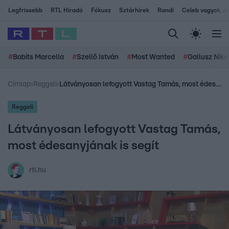
Legfrissebb
RTL Híradó
Fókusz
Sztárhírek
Randi
Celeb vagyok, me
#
Babits Marcella
#
Szellő István
#
Most Wanted
#
Gallusz Niko
Címlap
›
Reggeli
›
Látványosan lefogyott Vastag Tamás, most édesanyjának is segít
Reggeli
Látványosan lefogyott Vastag Tamás,
most édesanyjának is segít
rtl.hu