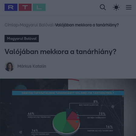
Legfrissebb
RTL Híradó
Fókusz
Sztárhírek
Randi
Celeb vagyok, me
#
Babits Marcella
#
Szellő István
#
Most Wanted
#
Gallusz Niko
Címlap
›
Magyarul Balóval
›
Valójában mekkora a tanárhiány?
Magyarul Balóval
Valójában mekkora a tanárhiány?
Márkus Katalin