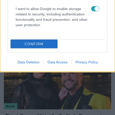
I want to allow Google to enable storage
Reggeli
related to security, including authentication
functionality and fraud prevention, and other
„Ha olyan ember keresne meg, akkor sem
user protection.
vállalnám!” – Détár Enikő megszólalt a politikai
megkeresésekkel kapcsolatban
CONFIRM
Data Deletion
Data Access
Privacy Policy
Bulvár