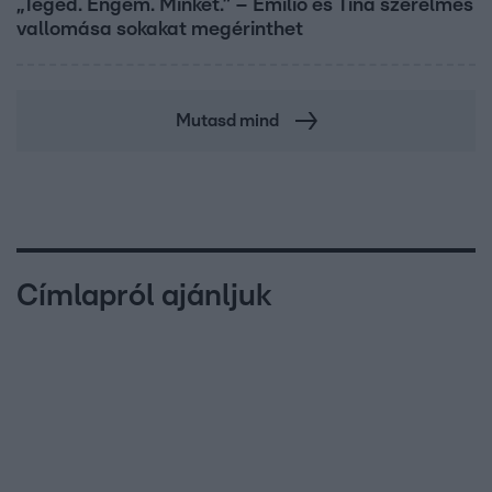
„Téged. Engem. Minket.” – Emilio és Tina szerelmes
vallomása sokakat megérinthet
Mutasd mind
Címlapról ajánljuk