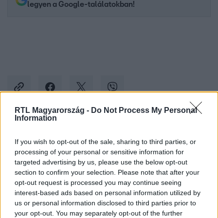
legyen a Google-találatokban!
RTL Magyarország -
Do Not Process My Personal
Information
Kövess minket, és értesülj a friss hírekről a
If you wish to opt-out of the sale, sharing to third parties, or
Facebookon is!
processing of your personal or sensitive information for
targeted advertising by us, please use the below opt-out
Követem
section to confirm your selection. Please note that after your
opt-out request is processed you may continue seeing
interest-based ads based on personal information utilized by
us or personal information disclosed to third parties prior to
your opt-out. You may separately opt-out of the further