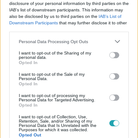
disclosure of your personal information by third parties on the
IAB’s list of downstream participants. This information may
#
MAGYARUL BALÓVAL
#
ELŐZETESEK
also be disclosed by us to third parties on the
IAB’s List of
#
ADÁSRÉSZLETEK
#
TANÁRHIÁNY
#
KÖZOKTATÁS
Downstream Participants
that may further disclose it to other
third parties.
#
PEDAGÓGUSOK
#
HELYETTESÍTÉS
#
TÚLÓRA
Please note that this website/app uses one or more Google
Personal Data Processing Opt Outs
#
ISKOLA
#
KLIK
#
RTL
services and may gather and store information including but
not limited to your visit or usage behaviour. You may click to
I want to opt-out of the Sharing of my
personal data.
grant or deny consent to Google and its third-party tags to
Opted In
use your data for below specified purposes in below Google
consent section.
I want to opt-out of the Sale of my
Personal Data.
Opted In
I want to opt-out of processing my
Népszerű
Personal Data for Targeted Advertising.
Opted In
I want to opt-out of Collection, Use,
Retention, Sale, and/or Sharing of my
Personal Data that Is Unrelated with the
Purposes for which it was collected.
Opted Out