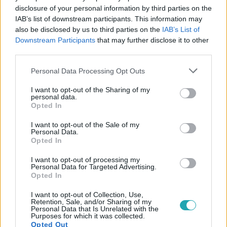
disclosure of your personal information by third parties on the
IAB’s list of downstream participants. This information may
also be disclosed by us to third parties on the
IAB’s List of
#
GAZDASÁG
#
PÉNZÜGY
#
PÉNZ
Downstream Participants
that may further disclose it to other
third parties.
#
AJÁNDÉKKÁRTYA
#
DIGITÁLIS VILÁG
#
PSZICHOLÓGIA
Please note that this website/app uses one or more Google
#
KÖLTEKEZÉS
#
PÉNZÜGYI TUDATOSSÁG
#
ÜNNEPEK
Personal Data Processing Opt Outs
services and may gather and store information including but
#
AJÁNDÉK
#
KARÁCSONY
not limited to your visit or usage behaviour. You may click to
I want to opt-out of the Sharing of my
personal data.
grant or deny consent to Google and its third-party tags to
Opted In
use your data for below specified purposes in below Google
consent section.
I want to opt-out of the Sale of my
Personal Data.
Opted In
I want to opt-out of processing my
Personal Data for Targeted Advertising.
Népszerű
Opted In
I want to opt-out of Collection, Use,
Retention, Sale, and/or Sharing of my
Personal Data that Is Unrelated with the
Purposes for which it was collected.
Opted Out