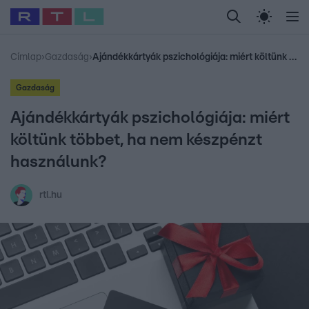
Legfrissebb
RTL Híradó
Fókusz
Sztárhírek
Randi
Celeb vagyok, me
#
Babits Marcella
#
Szellő István
#
Most Wanted
#
Gallusz Niko
Címlap
›
Gazdaság
›
Ajándékkártyák pszichológiája: miért költünk többet, ha nem készpénzt használunk?
Gazdaság
Ajándékkártyák pszichológiája: miért
költünk többet, ha nem készpénzt
használunk?
rtl.hu