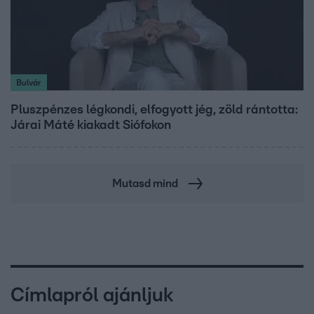
Bulvár
Pluszpénzes légkondi, elfogyott jég, zöld rántotta:
Járai Máté kiakadt Siófokon
Mutasd mind
Címlapról ajánljuk