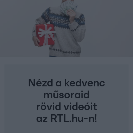
Nézd a kedvenc
műsoraid
rövid videóit
az RTL.hu-n!