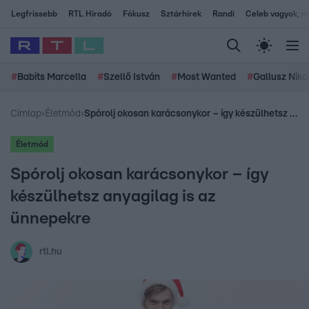
Legfrissebb
RTL Híradó
Fókusz
Sztárhírek
Randi
Celeb vagyok, me
#
Babits Marcella
#
Szellő István
#
Most Wanted
#
Gallusz Niko
Címlap
›
Életmód
›
Spórolj okosan karácsonykor – így készülhetsz anyagilag is az ünnepekre
Életmód
Spórolj okosan karácsonykor – így
készülhetsz anyagilag is az
ünnepekre
rtl.hu