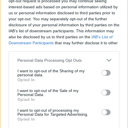
opt-out request is processed you may continue seeing
interest-based ads based on personal information utilized by
us or personal information disclosed to third parties prior to
Kövess minket, és értesülj a friss hírekről a
your opt-out. You may separately opt-out of the further
disclosure of your personal information by third parties on the
Facebookon is!
IAB’s list of downstream participants. This information may
also be disclosed by us to third parties on the
IAB’s List of
Követem
Downstream Participants
that may further disclose it to other
third parties.
Please note that this website/app uses one or more Google
Personal Data Processing Opt Outs
services and may gather and store information including but
not limited to your visit or usage behaviour. You may click to
I want to opt-out of the Sharing of my
personal data.
grant or deny consent to Google and its third-party tags to
Opted In
#
ÉLETMÓD
#
KARÁCSONY 2025
#
ADVENT
use your data for below specified purposes in below Google
consent section.
#
SPÓROLÁS
#
TIPPEK
#
TRÜKKÖK
#
KIADÁS
I want to opt-out of the Sale of my
Personal Data.
Opted In
I want to opt-out of processing my
Personal Data for Targeted Advertising.
Opted In