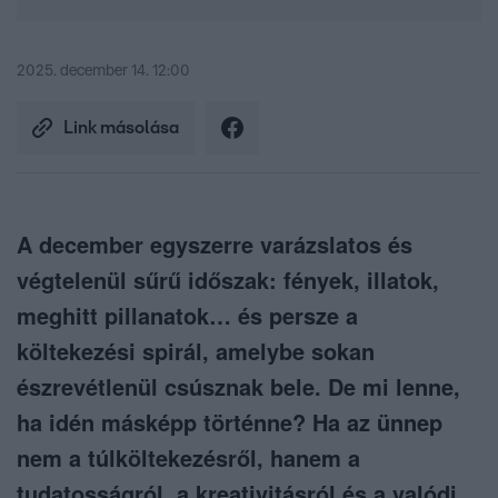
2025. december 14. 12:00
Link másolása
A december egyszerre varázslatos és
végtelenül sűrű időszak: fények, illatok,
meghitt pillanatok… és persze a
költekezési spirál, amelybe sokan
észrevétlenül csúsznak bele. De mi lenne,
ha idén másképp történne? Ha az ünnep
nem a túlköltekezésről, hanem a
tudatosságról, a kreativitásról és a valódi