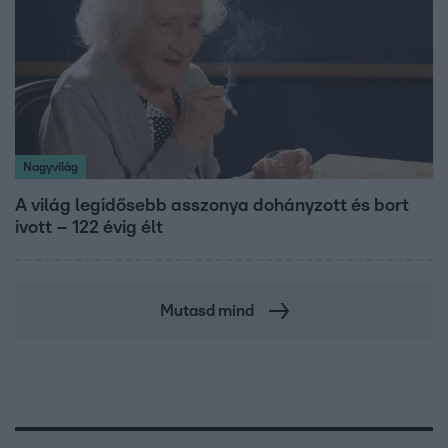
Nagyvilág
A világ legidősebb asszonya dohányzott és bort
ivott – 122 évig élt
Mutasd mind