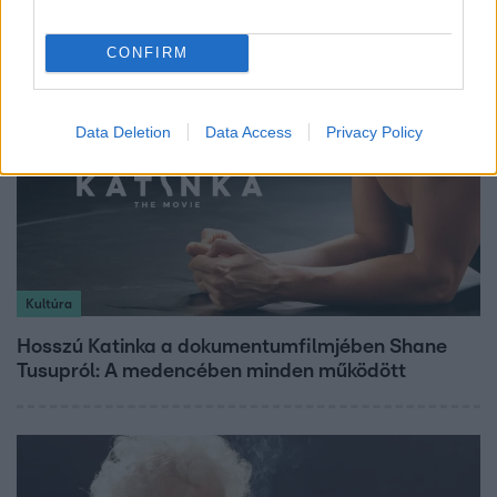
CONFIRM
Data Deletion
Data Access
Privacy Policy
Kultúra
Hosszú Katinka a dokumentumfilmjében Shane
Tusupról: A medencében minden működött