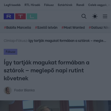
Legfrissebb
RTL Híradó
Fókusz
Sztárhírek
Randi
Celeb vagyok, me
#
Babits Marcella
#
Szellő István
#
Most Wanted
#
Gallusz Niko
Címlap
›
Fókusz
›
Így tartják magukat formában a sztárok – meglepő napi rutint követnek
Fókusz
Így tartják magukat formában a
sztárok – meglepő napi rutint
követnek
Fodor Bianka