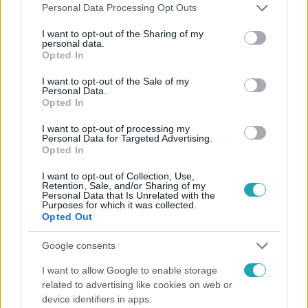
Facebookon is!
Please note that this website/app uses one or more Google
Personal Data Processing Opt Outs
services and may gather and store information including but
not limited to your visit or usage behaviour. You may click to
I want to opt-out of the Sharing of my
Követem
personal data.
grant or deny consent to Google and its third-party tags to
Opted In
use your data for below specified purposes in below Google
consent section.
I want to opt-out of the Sale of my
Personal Data.
Opted In
I want to opt-out of processing my
#
FÓKUSZ
#
PELLER MARIANN
#
ADÁSRÉSZLETEK
Personal Data for Targeted Advertising.
Opted In
#
BRUCE SPRINGSTEEN
#
IDŐSZAKOS BÖJT
I want to opt-out of Collection, Use,
#
NAOMI CAMPBELL
#
DIÉTA
#
ÉLETMÓD
Retention, Sale, and/or Sharing of my
Personal Data that Is Unrelated with the
#
TÁPLÁLKOZÁS
#
NAPI EGYSZERI ÉTKEZÉS
Purposes for which it was collected.
Opted Out
#
RIPPEL FERI
#
CHRIS MARTIN
#
BÖJT
Google consents
#
EGÉSZSÉGES ÉLETMÓD
#
SZTÁROK
I want to allow Google to enable storage
related to advertising like cookies on web or
device identifiers in apps.