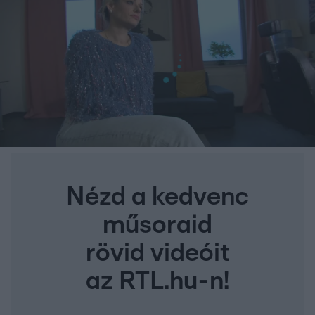
Nézd a kedvenc
műsoraid
rövid videóit
az RTL.hu-n!