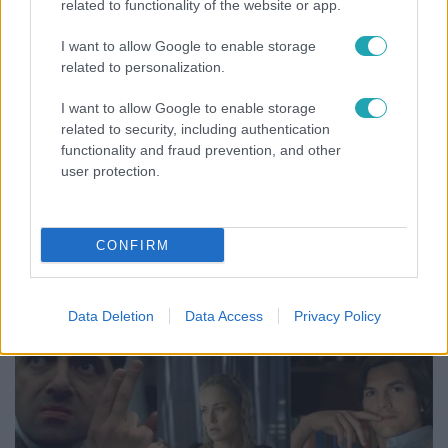
related to functionality of the website or app.
I want to allow Google to enable storage
related to personalization.
I want to allow Google to enable storage
related to security, including authentication
functionality and fraud prevention, and other
user protection.
Reggeli
„A csúcs opcionális, a biztonságos hazatérés
CONFIRM
kötelező” – 50 méterre a csúcstól fordult vissza
Klein Dávid
Data Deletion
Data Access
Privacy Policy