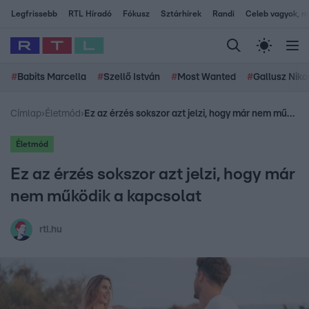
Legfrissebb
RTL Híradó
Fókusz
Sztárhírek
Randi
Celeb vagyok, me
#
Babits Marcella
#
Szellő István
#
Most Wanted
#
Gallusz Niko
Címlap
›
Életmód
›
Ez az érzés sokszor azt jelzi, hogy már nem működik a kapcsolat
Életmód
Ez az érzés sokszor azt jelzi, hogy már
nem működik a kapcsolat
rtl.hu