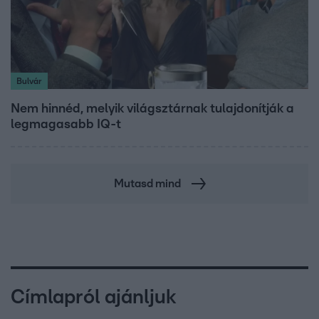
Bulvár
Nem hinnéd, melyik világsztárnak tulajdonítják a
legmagasabb IQ-t
Mutasd mind
Címlapról ajánljuk