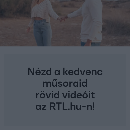
Nézd a kedvenc
műsoraid
rövid videóit
az RTL.hu-n!