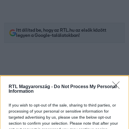
Itt állítsd be, hogy az RTL.hu az elsők között
legyen a Google-találatokban!
RTL Magyarország -
Do Not Process My Personal
Information
If you wish to opt-out of the sale, sharing to third parties, or
Kövess minket, és értesülj a friss hírekről a
processing of your personal or sensitive information for
targeted advertising by us, please use the below opt-out
Facebookon is!
section to confirm your selection. Please note that after your