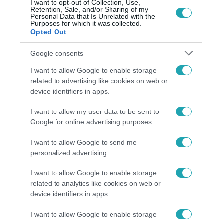
I want to opt-out of Collection, Use,
Népszerű
Retention, Sale, and/or Sharing of my
Personal Data that Is Unrelated with the
Purposes for which it was collected.
Opted Out
Google consents
I want to allow Google to enable storage
related to advertising like cookies on web or
device identifiers in apps.
I want to allow my user data to be sent to
Google for online advertising purposes.
I want to allow Google to send me
Bulvár
personalized advertising.
Pluszpénzes légkondi, elfogyott jég, zöld rántotta:
I want to allow Google to enable storage
Járai Máté kiakadt Siófokon
related to analytics like cookies on web or
device identifiers in apps.
I want to allow Google to enable storage
14:09