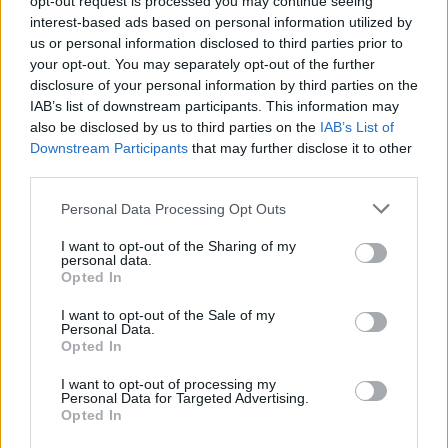
opt-out request is processed you may continue seeing
Követem
interest-based ads based on personal information utilized by
us or personal information disclosed to third parties prior to
your opt-out. You may separately opt-out of the further
disclosure of your personal information by third parties on the
IAB’s list of downstream participants. This information may
also be disclosed by us to third parties on the
IAB’s List of
Downstream Participants
that may further disclose it to other
#
ÉLETMÓD
#
MENTÁLIS EGÉSZSÉG
#
ÖNISMERET
third parties.
#
LÉLEK
#
PSZICHOLÓGIA
#
KAPCSOLAT
Please note that this website/app uses one or more Google
Personal Data Processing Opt Outs
#
ÉRZELMI TÁVOLSÁGTARTÁS
#
SZAKÍTÁS
services and may gather and store information including but
not limited to your visit or usage behaviour. You may click to
I want to opt-out of the Sharing of my
#
PÁRKAPCSOLAT
#
ÉLETMINŐSÉG
#
KONFLIKTUS
personal data.
grant or deny consent to Google and its third-party tags to
Opted In
use your data for below specified purposes in below Google
#
STRESSZ
consent section.
I want to opt-out of the Sale of my
Personal Data.
Opted In
I want to opt-out of processing my
Personal Data for Targeted Advertising.
Opted In