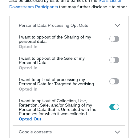
also be disclosed by us to third parties on the
IAB’s List of
#
CINEMAKLUB
#
FILMEK
#
CHARLIZE THERON
Downstream Participants
that may further disclose it to other
#
MAD MAX: A HARAG ÚTJA
#
MAD MAX: FURY ROAD
third parties.
#
GEORGE MILLER
Please note that this website/app uses one or more Google
Personal Data Processing Opt Outs
services and may gather and store information including but
not limited to your visit or usage behaviour. You may click to
I want to opt-out of the Sharing of my
personal data.
grant or deny consent to Google and its third-party tags to
Opted In
use your data for below specified purposes in below Google
consent section.
I want to opt-out of the Sale of my
Personal Data.
Opted In
Népszerű
I want to opt-out of processing my
Personal Data for Targeted Advertising.
Opted In
I want to opt-out of Collection, Use,
14:09
Retention, Sale, and/or Sharing of my
Personal Data that Is Unrelated with the
Purposes for which it was collected.
Opted Out
Google consents