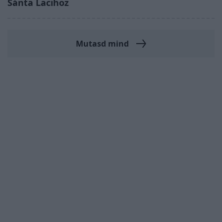
Sánta Lacihoz
Mutasd mind