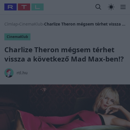
Legfrissebb
RTL Híradó
Fókusz
Sztárhírek
Randi
Celeb vagyok
#
Babits Marcella
#
Szellő István
#
Most Wanted
#
Gallusz N
Címlap
›
CinemaKlub
›
Charlize Theron mégsem térhet vissza a következő Mad Max-ben!?
CinemaKlub
Charlize Theron mégsem térhet
vissza a következő Mad Max-ben!?
rtl.hu