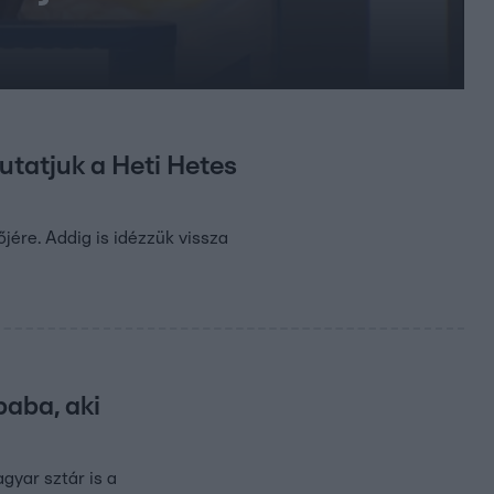
tatjuk a Heti Hetes
őjére. Addig is idézzük vissza
aba, aki
gyar sztár is a