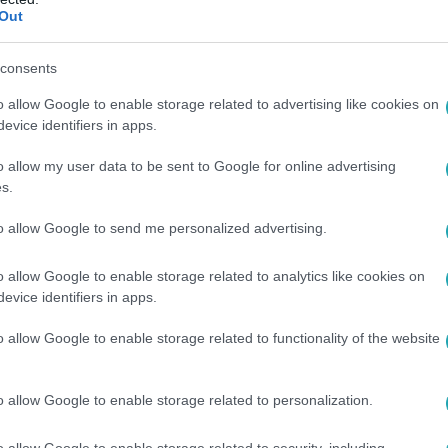
Out
tt Vajna Timi babája? Ilyenek lesznek a 
consents
i Tímea, vagy ahogyan az ország ismeri, Vajna Timi régóta é
o allow Google to enable storage related to advertising like cookies on
 mindent bepótol egyszerre
evice identifiers in apps.
o allow my user data to be sent to Google for online advertising
s.
to allow Google to send me personalized advertising.
5
o allow Google to enable storage related to analytics like cookies on
tár, akinek a nevét szinte mindenki elront
evice identifiers in apps.
mondod őket?
o allow Google to enable storage related to functionality of the website
chóbert Lara és Palácsik-Ráthonyi Tímea is megküzd a nevéve
ő neveken szólították már őket!
o allow Google to enable storage related to personalization.
o allow Google to enable storage related to security, including