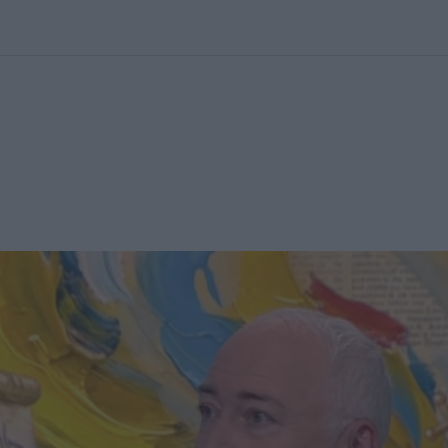
kolett
#
Időjárás
#
RTL műsor
#
Víz
#
Magyar Péter
#
Csillagjeg