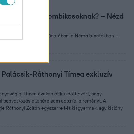
árandóssága a lombikosoknak? – Nézd
ásairól Pataki Zita új műsorában, a Néma tünetekben –
– Palácsik-Ráthonyi Tímea exkluzív
anyaságig. Tímea éveken át küzdött azért, hogy
 beavatkozás ellenére sem adta fel a reményt. A
e Ráthonyi Zoltán egyszerre két kisgyermek, egy kislány