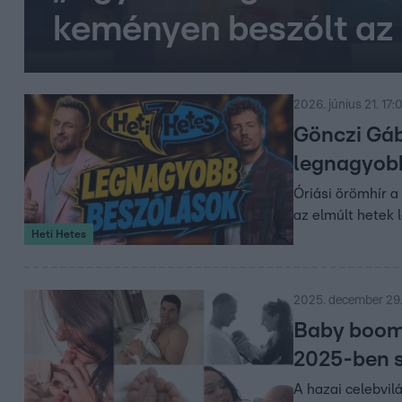
keményen beszólt az 
2026. június 21. 17:
Gönczi Gáb
legnagyobb
Óriási örömhír a
az elmúlt hetek 
Heti Hetes
2025. december 29.
Baby boom 
2025-ben s
A hazai celebvil