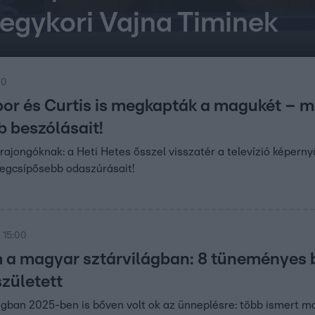
egykori Vajna Timinek
00
or és Curtis is megkapták a magukét – mu
 beszólásait!
 rajongóknak: a Heti Hetes ősszel visszatér a televízió képerny
legcsípősebb odaszúrásait!
 15:00
a magyar sztárvilágban: 8 tüneményes b
zületett
ágban 2025-ben is bőven volt ok az ünneplésre: több ismert ma