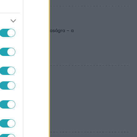
napjai anyaként
s nagyon vágyott az anyaságra – a
ja - te
l. Nézd meg,