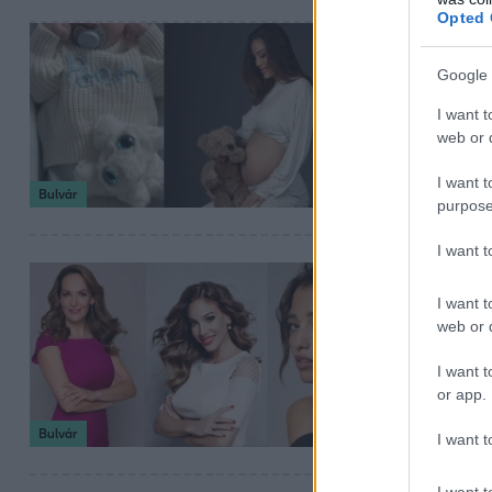
Opted 
2025. július 9. 15:16
Megszülete
Google 
Palácsik-Ráthony
I want t
sors pedig most
web or d
I want t
Bulvár
purpose
I want 
2025. május 13. 4:0
I want t
3 magyar sz
web or d
vajon jól 
I want t
Heer Orsolya, S
or app.
milyen elképeszt
Bulvár
I want t
I want t