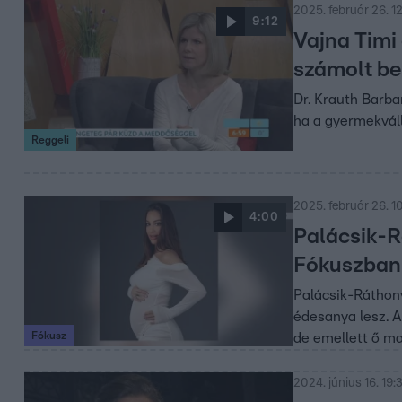
2025. február 26. 12
9:12
Vajna Timi
számolt be
Dr. Krauth Barba
ha a gyermekváll
Reggeli
2025. február 26. 1
4:00
Palácsik-R
Fókuszban
Palácsik-Ráthon
édesanya lesz. A
Fókusz
de emellett ő mag
2024. június 16. 19: