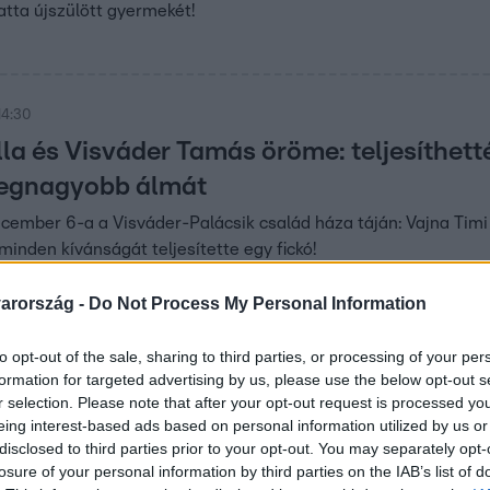
atta újszülött gyermekét!
14:30
lla és Visváder Tamás öröme: teljesíthett
legnagyobb álmát
cember 6-a a Visváder-Palácsik család háza táján: Vajna Timi
inden kívánságát teljesítette egy fickó!
arország -
Do Not Process My Personal Information
3
to opt-out of the sale, sharing to third parties, or processing of your per
metszés nem volt a legjobb élmény” – fo
formation for targeted advertising by us, please use the below opt-out s
ímea kislánya
r selection. Please note that after your opt-out request is processed y
eing interest-based ads based on personal information utilized by us or
k Tímea megmutatta kislányát, és őszintén vallott a szülésérő
disclosed to third parties prior to your opt-out. You may separately opt-
 az anyaság első pillanatairól beszélt.
losure of your personal information by third parties on the IAB’s list of