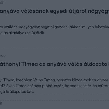
:01
 anyává válásának egyedi útjáról nőgyóg
ra szülész-nőgyógyász segít eligazodni abban, milyen lehető
alás akadályokba ütközik.
0:00
áthonyi Tímea az anyává válás áldozatokk
yi Tímea, korábban Vajna Tímea, hosszas küzdelmek és orvosi
 42 éves Tímea számos próbálkozás, hormonkezelés és műtét utá
a is állapotos lett.
35