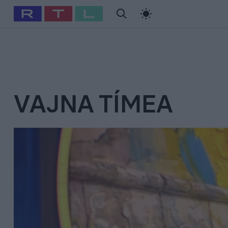
#
Babits Marcella
#
Szellő István
#
Most Wanted
#
Gallusz Ni
VAJNA TÍMEA