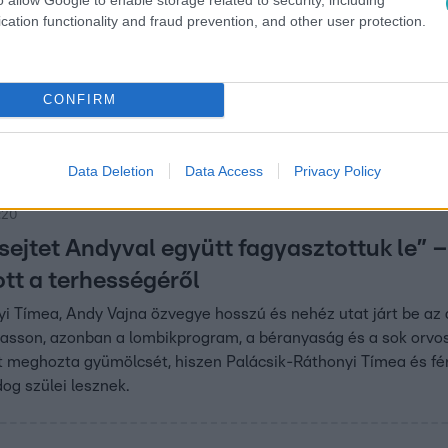
cation functionality and fraud prevention, and other user protection.
:07
hat reményt Ráthonyi-Palácsik Tímea v
 Zita új műsorát
CONFIRM
k Tímea tabuk nélkül beszél a meddőségről és annak lelki hat
is indult a Semmelweis Egyetemnek.
Data Deletion
Data Access
Privacy Policy
:20
esejtet Andyval együtt fagyasztottuk le” 
ott a terhességéről
i Tímea, Andy Vajna özvegye hosszú és nehéz utat járt be az 
asson, azonban a lombikprogram, a béranyaság és a sok orvosi
 meghozta gyümölcsét, hiszen Palácsik-Ráthonyi Tímea és férj
dog szülei lesznek.