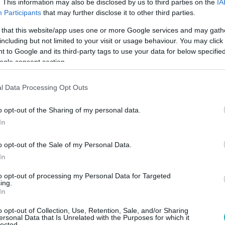
. This information may also be disclosed by us to third parties on the
IA
Participants
that may further disclose it to other third parties.
 that this website/app uses one or more Google services and may gath
including but not limited to your visit or usage behaviour. You may click 
tt Palácsik-Ráthonyi Tímea kislánya, Ha
 to Google and its third-party tags to use your data for below specifi
ogle consent section.
k Tímea kislánya, Hailey megszületett. A médiaszereplő 40 fe
ás történet egy nehéz útról.
l Data Processing Opt Outs
o opt-out of the Sharing of my personal data.
In
o opt-out of the Sale of my Personal Data.
In
a második gyermeke úton van – császárra
to opt-out of processing my Personal Data for Targeted
yi Tímea, (korábban Vajna Tímea) hamarosan már kétgyermekes
ing.
eke nevéről is hírt adott.
In
o opt-out of Collection, Use, Retention, Sale, and/or Sharing
ersonal Data that Is Unrelated with the Purposes for which it
lected.