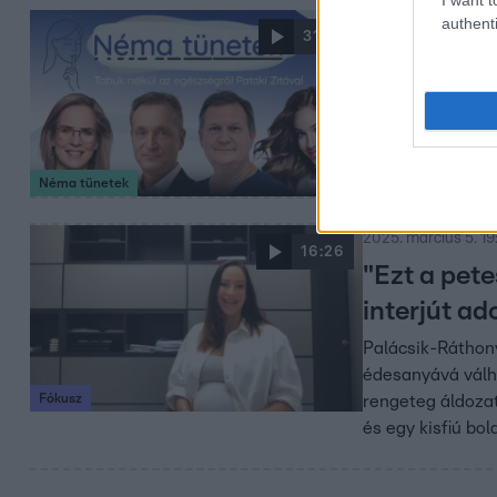
authenti
2025. április 25. 12
31:24
Hogyan ad
meg Pataki
Ráthonyi-Palácsi
adománygyűjtés 
Néma tünetek
2025. március 5. 19
16:26
"Ezt a pet
interjút ad
Palácsik-Ráthony
édesanyává válh
Fókusz
rengeteg áldozat
és egy kisfiú bol