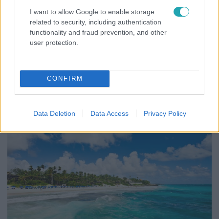
I want to allow Google to enable storage
Baleset-bűnügy
related to security, including authentication
functionality and fraud prevention, and other
2024. február 23. 19:00
user protection.
Egy csapat tini ellopott 9 autót egy kereskedésből
– videó
A tizenévesekből álló banda tagjai elhajtottak egy-egy
CONFIRM
autóval. Az egyiküket már elkapták, több autót már
megtaláltak.
Data Deletion
Data Access
Privacy Policy