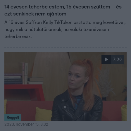
14 évesen teherbe estem, 15 évesen szültem – és
ezt senkinek nem ajánlom
A 16 éves Saffron Kelly TikTokon osztotta meg követőivel,
hogy mik a hátulütői annak, ha valaki tizenévesen
teherbe esik.
7:38
Reggeli
2023. november 15. 8:32