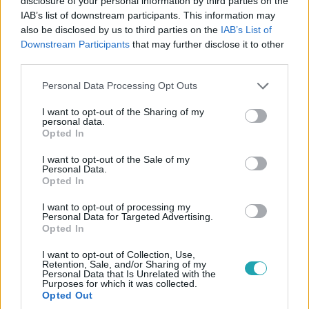
disclosure of your personal information by third parties on the
IAB’s list of downstream participants. This information may
also be disclosed by us to third parties on the
IAB’s List of
Downstream Participants
that may further disclose it to other
Külföld
third parties.
2024. április 13. 14:57
Tizenévesek terveztek iszlamista terrortámadást
Please note that this website/app uses one or more Google
Personal Data Processing Opt Outs
services and may gather and store information including but
rendőrök ellen Németországban
not limited to your visit or usage behaviour. You may click to
I want to opt-out of the Sharing of my
A két tizenéves lány és fiú társuk templomokban is
personal data.
grant or deny consent to Google and its third-party tags to
Opted In
támadott volna. Rendőrök és keresztények lettek volna a
use your data for below specified purposes in below Google
kiszemelt célpontok.
consent section.
I want to opt-out of the Sale of my
Personal Data.
Opted In
I want to opt-out of processing my
Personal Data for Targeted Advertising.
Opted In
I want to opt-out of Collection, Use,
Retention, Sale, and/or Sharing of my
Personal Data that Is Unrelated with the
Purposes for which it was collected.
Opted Out