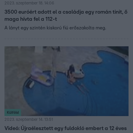
2023. szeptember 18. 14:06
3500 euróért adott el a családja egy román tinit, ő
maga hívta fel a 112-t
A lányt egy szintén kiskorú fiú erőszakolta meg.
Külföld
2023. szeptember 14. 13:51
Videó: Újraélesztett egy fuldokló embert a 12 éves