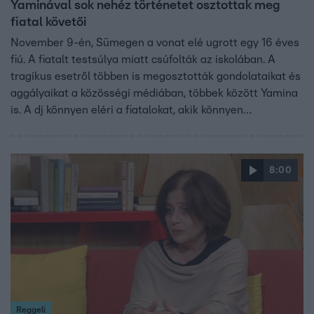
Yaminával sok nehéz történetet osztottak meg
fiatal követői
November 9-én, Sümegen a vonat elé ugrott egy 16 éves
fiú. A fiatalt testsúlya miatt csúfolták az iskolában. A
tragikus esetről többen is megosztották gondolataikat és
aggályaikat a közösségi médiában, többek között Yamina
is. A dj könnyen eléri a fiatalokat, akik könnyen
megnyílnak neki, sokszor olyan történetet osztanak meg
vele a tinédzserek, amivel egy szakembernek kellene
foglalkoznia. Ezért is érzi úgy, hogy a social médiában
8:00
nagy követőtáborral rendelkező embereknek felelőssége
van a fiatalok lelki fejlődésében. Yamina az egymásra
figyelés fontosságáról beszélt a Reggeliben.
Reggeli