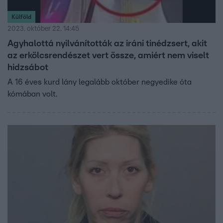
Külföld
2023. október 22. 14:45
Agyhalottá nyilvánították az iráni tinédzsert, akit
az erkölcsrendészet vert össze, amiért nem viselt
hidzsábot
A 16 éves kurd lány legalább október negyedike óta
kómában volt.