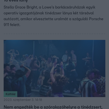
16 éves lány
Stella Grace Bright, a Lowe's barkácsáruházak egyik
operatív igazgatójának tinédzser lánya két társával
autózott, amikor elvesztette uralmát a száguldó Porsche
911 felett.
Külföld
2023. szeptember 3. 14:18
Nem engedték be a szórakozóhelyre a tinédzsert,