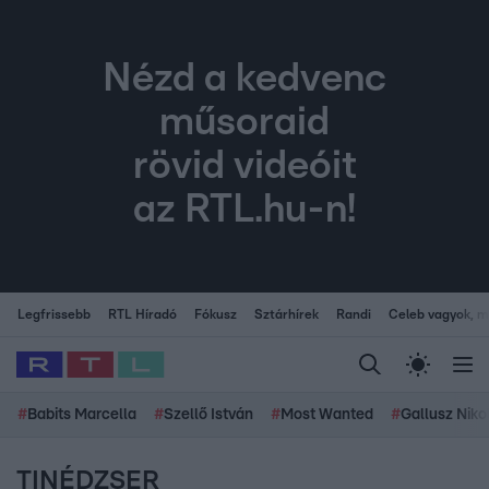
Nézd a kedvenc
műsoraid
rövid videóit
az RTL.hu-n!
Legfrissebb
RTL Híradó
Fókusz
Sztárhírek
Randi
Celeb vagyok, me
#
Babits Marcella
#
Szellő István
#
Most Wanted
#
Gallusz Niko
TINÉDZSER