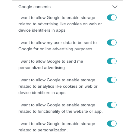
Google consents
I want to allow Google to enable storage
Külföld
related to advertising like cookies on web or
2024. március 24. 16:36
device identifiers in apps.
Moszkvai terrortámadás: videón a 15 éves hős, aki
megmentette több mint 100 ember életét
I want to allow my user data to be sent to
Google for online advertising purposes.
Hősként emlegetik azt a 15 éves fiút, aki ruhatárosként
dolgozott a moszkvai terrortámadás helyszínén, és több
I want to allow Google to send me
mint 100 embert menekített ki.
personalized advertising.
I want to allow Google to enable storage
related to analytics like cookies on web or
device identifiers in apps.
I want to allow Google to enable storage
related to functionality of the website or app.
I want to allow Google to enable storage
related to personalization.