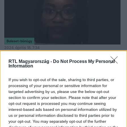
bármikor újra megtenné.
Baleset-bűnügy
2024. április 18. 7:34
16 éves nigériai lány tűnt el a XI. kerületből
RTL Magyarország -
Do Not Process My Personal
A rendőrség a lakosság segítségét kéri.
Information
If you wish to opt-out of the sale, sharing to third parties, or
processing of your personal or sensitive information for
targeted advertising by us, please use the below opt-out
section to confirm your selection. Please note that after your
opt-out request is processed you may continue seeing
interest-based ads based on personal information utilized by
us or personal information disclosed to third parties prior to
your opt-out. You may separately opt-out of the further