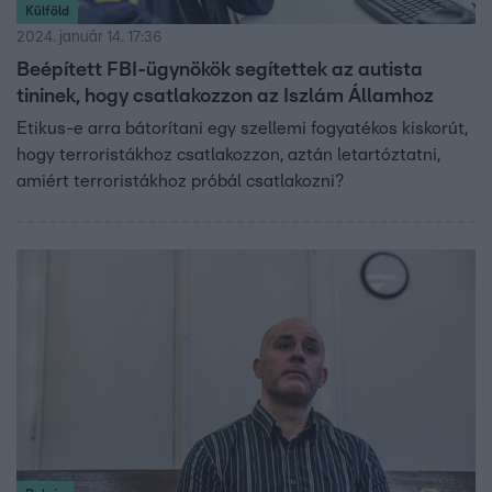
Külföld
2024. január 14. 17:36
Beépített FBI-ügynökök segítettek az autista
tininek, hogy csatlakozzon az Iszlám Államhoz
Etikus-e arra bátorítani egy szellemi fogyatékos kiskorút,
hogy terroristákhoz csatlakozzon, aztán letartóztatni,
amiért terroristákhoz próbál csatlakozni?