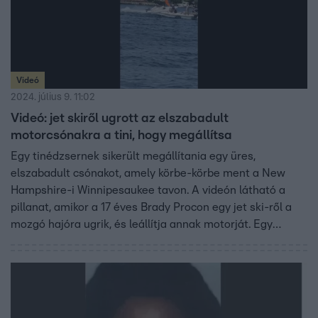
Videó
2024. július 9. 11:02
Videó: jet skiről ugrott az elszabadult
motorcsónakra a tini, hogy megállítsa
Egy tinédzsernek sikerült megállítania egy üres,
elszabadult csónakot, amely körbe-körbe ment a New
Hampshire-i Winnipesaukee tavon. A videón látható a
pillanat, amikor a 17 éves Brady Procon egy jet ski-ről a
mozgó hajóra ugrik, és leállítja annak motorját. Egy
tanuló vitorlás véletlenül felborult, és annak árbóca
nekicsapódott a motorcsónak gázkarjának, így indult el a
vízi jármű. A hős tini, aki ősszel csatlakozik az amerikai
haditengerészethez, a helyi tévének azt mondta, az
élmény egyszerre volt ijesztő és szórakoztató és