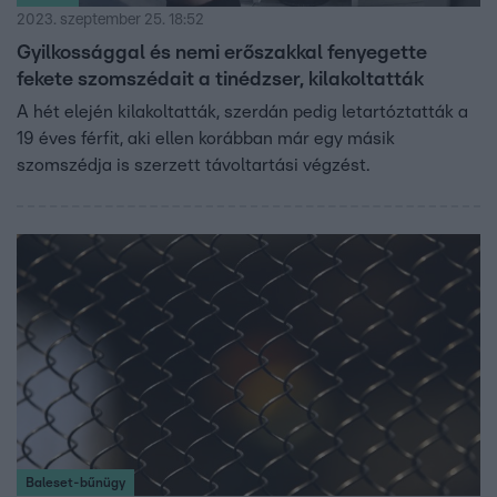
2023. szeptember 25. 18:52
Gyilkossággal és nemi erőszakkal fenyegette
fekete szomszédait a tinédzser, kilakoltatták
A hét elején kilakoltatták, szerdán pedig letartóztatták a
19 éves férfit, aki ellen korábban már egy másik
szomszédja is szerzett távoltartási végzést.
Baleset-bűnügy