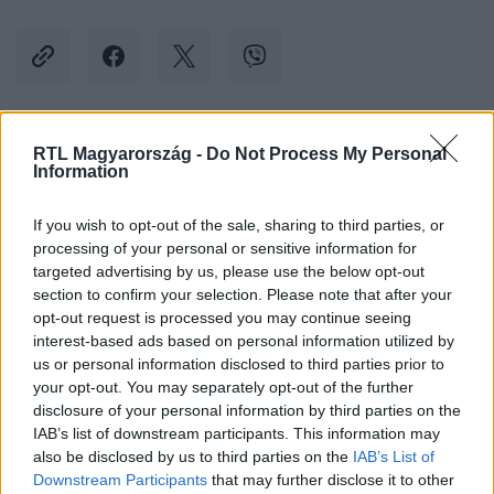
RTL Magyarország -
Do Not Process My Personal
Kövess minket, és értesülj a friss hírekről a
Information
Facebookon is!
If you wish to opt-out of the sale, sharing to third parties, or
Követem
processing of your personal or sensitive information for
targeted advertising by us, please use the below opt-out
section to confirm your selection. Please note that after your
opt-out request is processed you may continue seeing
interest-based ads based on personal information utilized by
us or personal information disclosed to third parties prior to
your opt-out. You may separately opt-out of the further
#
KÜLFÖLD
#
MICHIGAN
#
SZÓRAKOZÓHELY
disclosure of your personal information by third parties on the
#
HERE
#
HARAPÁS
#
TINÉDZSER
IAB’s list of downstream participants. This information may
also be disclosed by us to third parties on the
IAB’s List of
Downstream Participants
that may further disclose it to other