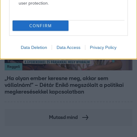
user protection.
17:24
CONFIRM
Data Deletion
Data Access
Privacy Policy
Reggeli
„Ha olyan ember keresne meg, akkor sem
vállalnám!” – Détár Enikő megszólalt a politikai
megkeresésekkel kapcsolatban
Mutasd mind