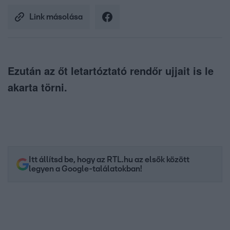
Link másolása
Ezután az őt letartóztató rendőr ujjait is le
akarta törni.
Itt állítsd be, hogy az RTL.hu az elsők között
legyen a Google-találatokban!