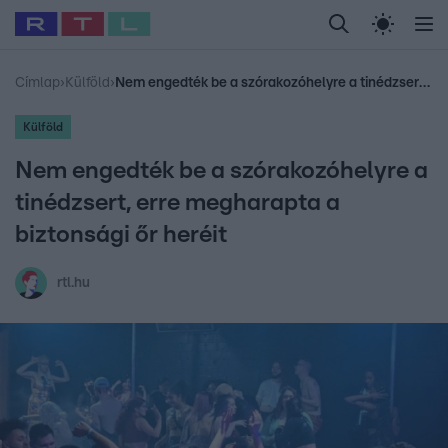
Legfrissebb
RTL Híradó
Fókusz
Sztárhírek
Randi
Celeb vagyok, me
#
Babits Marcella
#
Szellő István
#
Most Wanted
#
Gallusz Niko
Címlap
›
Külföld
›
Nem engedték be a szórakozóhelyre a tinédzsert, erre megharapta a biztonsági őr heréit
Külföld
Nem engedték be a szórakozóhelyre a
tinédzsert, erre megharapta a
biztonsági őr heréit
rtl.hu