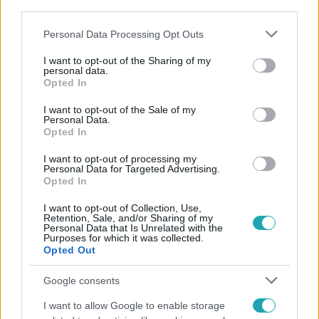
third parties.
Please note that this website/app uses one or more Google
Personal Data Processing Opt Outs
services and may gather and store information including but
not limited to your visit or usage behaviour. You may click to
I want to opt-out of the Sharing of my
personal data.
grant or deny consent to Google and its third-party tags to
Népszerű
Opted In
use your data for below specified purposes in below Google
consent section.
I want to opt-out of the Sale of my
Personal Data.
Opted In
2:46
I want to opt-out of processing my
Personal Data for Targeted Advertising.
Opted In
I want to opt-out of Collection, Use,
Retention, Sale, and/or Sharing of my
Personal Data that Is Unrelated with the
Purposes for which it was collected.
Opted Out
Google consents
Híradó
I want to allow Google to enable storage