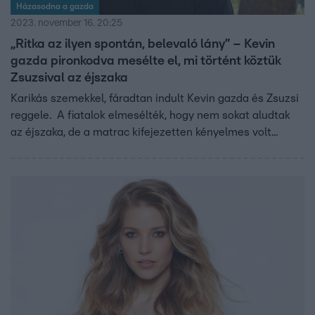
Házasodna a gazda
2023. november 16. 20:25
„Ritka az ilyen spontán, belevaló lány” – Kevin
gazda pironkodva mesélte el, mi történt köztük
Zsuzsival az éjszaka
Karikás szemekkel, fáradtan indult Kevin gazda és Zsuzsi
reggele. A fiatalok elmesélték, hogy nem sokat aludtak
az éjszaka, de a matrac kifejezetten kényelmes volt...