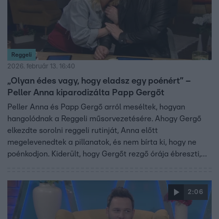
Reggeli
2026. február 13. 16:40
„Olyan édes vagy, hogy eladsz egy poénért” –
Peller Anna kiparodizálta Papp Gergőt
Peller Anna és Papp Gergő arról meséltek, hogyan
hangolódnak a Reggeli műsorvezetésére. Ahogy Gergő
elkezdte sorolni reggeli rutinját, Anna előtt
megelevenedtek a pillanatok, és nem bírta ki, hogy ne
poénkodjon. Kiderült, hogy Gergőt rezgő órája ébreszti,
majd jön a mosdó, a derékropogtatás és az „anyagcsere-
ellenőrzés”.
2:06