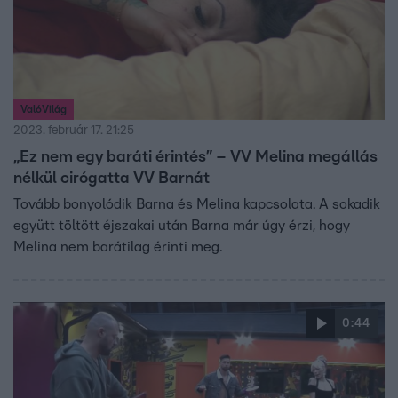
ValóVilág
2023. február 17. 21:25
„Ez nem egy baráti érintés” – VV Melina megállás
nélkül cirógatta VV Barnát
Tovább bonyolódik Barna és Melina kapcsolata. A sokadik
együtt töltött éjszakai után Barna már úgy érzi, hogy
Melina nem barátilag érinti meg.
0:44