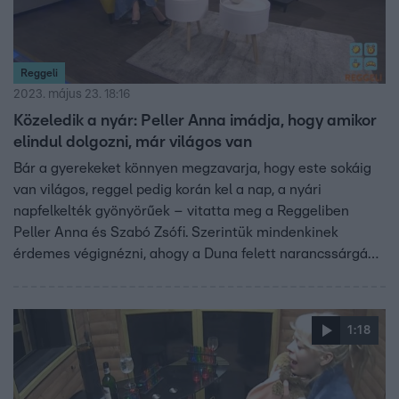
Reggeli
2023. május 23. 18:16
Közeledik a nyár: Peller Anna imádja, hogy amikor
elindul dolgozni, már világos van
Bár a gyerekeket könnyen megzavarja, hogy este sokáig
van világos, reggel pedig korán kel a nap, a nyári
napfelkelték gyönyörűek – vitatta meg a Reggeliben
Peller Anna és Szabó Zsófi. Szerintük mindenkinek
érdemes végignézni, ahogy a Duna felett narancssárgán
kel a nap.
1:18