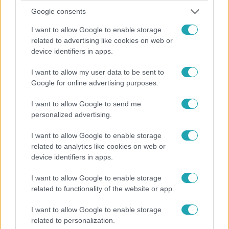
Google consents
I want to allow Google to enable storage
related to advertising like cookies on web or
device identifiers in apps.
Bulvár
2024. április 9. 17:02
I want to allow my user data to be sent to
A kis tejfelesszájú! Így nézett ki Molnár Áron 15
Google for online advertising purposes.
évvel ezelőtt
I want to allow Google to send me
Molnár Áronról rég látott kép került elő 2009-ből,
personalized advertising.
amelyen még szinte suhancnak tűnik a népszerű színész.
I want to allow Google to enable storage
related to analytics like cookies on web or
device identifiers in apps.
I want to allow Google to enable storage
related to functionality of the website or app.
I want to allow Google to enable storage
related to personalization.