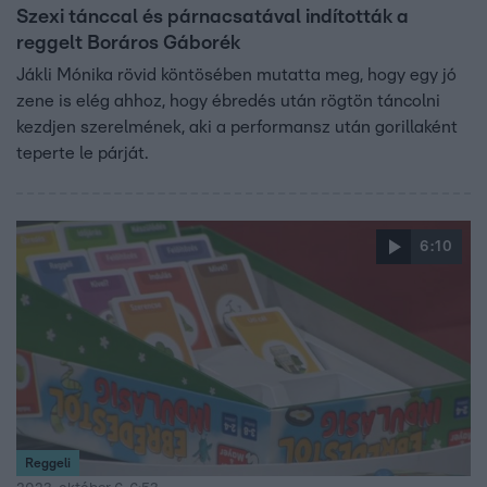
Szexi tánccal és párnacsatával indították a
reggelt Boráros Gáborék
Jákli Mónika rövid köntösében mutatta meg, hogy egy jó
zene is elég ahhoz, hogy ébredés után rögtön táncolni
kezdjen szerelmének, aki a performansz után gorillaként
teperte le párját.
6:10
Reggeli