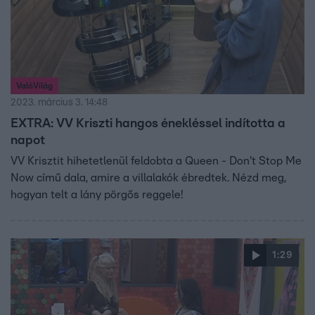
ValóVilág
2023. március 3. 14:48
EXTRA: VV Kriszti hangos énekléssel indította a
napot
VV Krisztit hihetetlenül feldobta a Queen - Don't Stop Me
Now című dala, amire a villalakók ébredtek. Nézd meg,
hogyan telt a lány pörgős reggele!
1:29