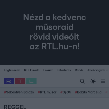
Nézd a kedvenc
műsoraid
rövid videóit
az RTL.hu-n!
Legfrissebb
RTL Híradó
Fókusz
Sztárhírek
Randi
Celeb vagyok, me
#
Sebestyén Balázs
#
RTL műsor
#
Dj Oti
#
Babits Marcella
#
REGGEL