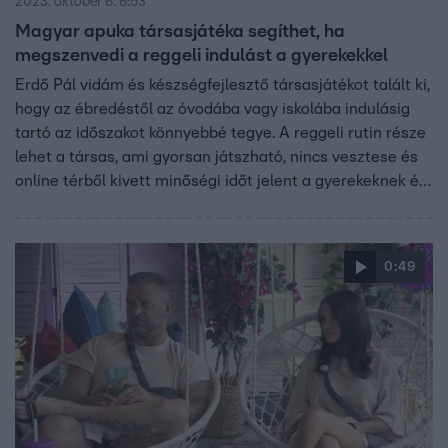
2023. október 6. 6:53
Magyar apuka társasjátéka segíthet, ha
megszenvedi a reggeli indulást a gyerekekkel
Erdő Pál vidám és készségfejlesztő társasjátékot talált ki,
hogy az ébredéstől az óvodába vagy iskolába indulásig
tartó az időszakot könnyebbé tegye. A reggeli rutin része
lehet a társas, ami gyorsan játszható, nincs vesztese és
online térből kivett minőségi időt jelent a gyerekeknek és
a szüleiknek – mondta a Reggeliben az apuka, aki maga
is megtapasztalta, milyen nehezen indulnak néha a
reggelek egy kisgyerekkel. A játéka ma már akkora siker,
0:49
hogy az óvodákban is imádják.