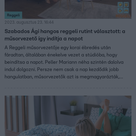
Reggeli
2023. augusztus 23. 16:44
Szabados Ági hangos reggeli rutint választott: a
műsorvezető így indítja a napot
A Reggeli műsorvezetője egy korai ébredés után
fáradtan, általában énekelve vezet a stúdióba, hogy
beindítsa a napot. Peller Mariann néha szintén dalolva
indul dolgozni. Persze nem csak a nap kezdődik jobb
hangulatban, műsorvezetők azt is megmagyarázták,
milyen pozitív hatásai lehetnek az éneklésnek.