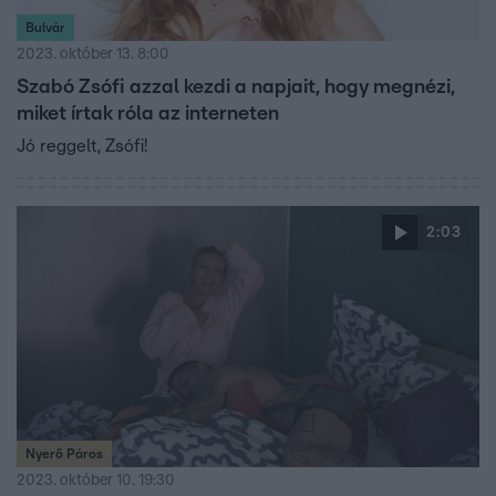
Bulvár
2023. október 13. 8:00
Szabó Zsófi azzal kezdi a napjait, hogy megnézi,
miket írtak róla az interneten
Jó reggelt, Zsófi!
2:03
Nyerő Páros
2023. október 10. 19:30