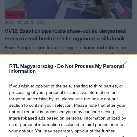
ValóVilág
2024. május 15. 19:36
VV12: Szexi chippendale show-val és kényeztető
masszázzsal hevítették fel egymást a villalakók
Forró hangulatban indult a reggel a luxusbörtönben, ami
később egy gigantikus chippendale show-ban teljesedett
ki. Dorkánál azonban gyorsan eltört a mécses, és el is
RTL Magyarország -
Do Not Process My Personal
határozta, hogy feladja a ValóVilág12 játékát.
Information
If you wish to opt-out of the sale, sharing to third parties, or
processing of your personal or sensitive information for
1:25
targeted advertising by us, please use the below opt-out
section to confirm your selection. Please note that after your
opt-out request is processed you may continue seeing
interest-based ads based on personal information utilized by
us or personal information disclosed to third parties prior to
your opt-out. You may separately opt-out of the further