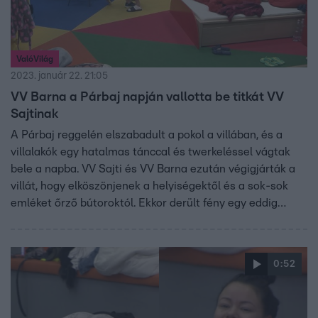
ValóVilág
2023. január 22. 21:05
VV Barna a Párbaj napján vallotta be titkát VV
Sajtinak
A Párbaj reggelén elszabadult a pokol a villában, és a
villalakók egy hatalmas tánccal és twerkeléssel vágtak
bele a napba. VV Sajti és VV Barna ezután végigjárták a
villát, hogy elköszönjenek a helyiségektől és a sok-sok
emléket őrző bútoroktól. Ekkor derült fény egy eddig
eltitkolt esetre.
0:52