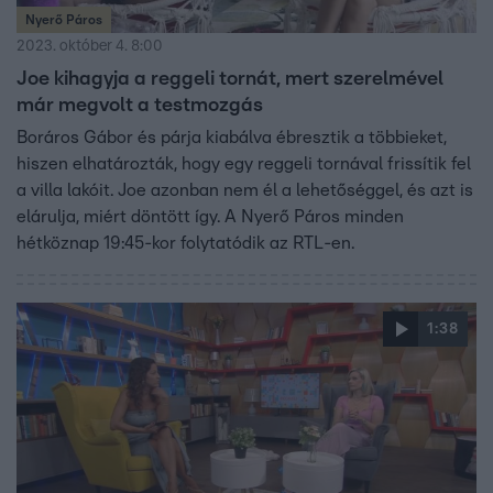
Nyerő Páros
2023. október 4. 8:00
Joe kihagyja a reggeli tornát, mert szerelmével
már megvolt a testmozgás
Boráros Gábor és párja kiabálva ébresztik a többieket,
hiszen elhatározták, hogy egy reggeli tornával frissítik fel
a villa lakóit. Joe azonban nem él a lehetőséggel, és azt is
elárulja, miért döntött így. A Nyerő Páros minden
hétköznap 19:45-kor folytatódik az RTL-en.
1:38