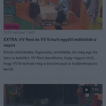
ValóVilág
2023. március 1. 18:07
EXTRA: VV Reni és VV Kriszti együtt indították a
napot
Közös öltözködés, fogmosás, sminkelés, és még egy kis
tánc is belefért. VV Reni bevallotta, hogy nagyon örül,
hogy VV Krisztivel még a bioritmusuk is hullámhosszra
került.
1:13