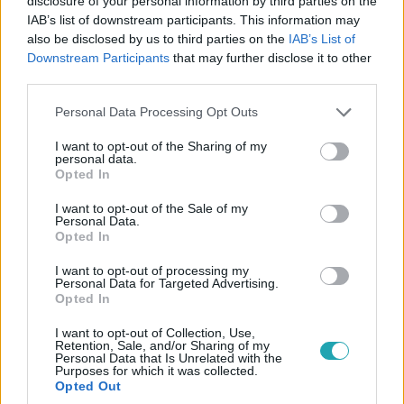
disclosure of your personal information by third parties on the
IAB’s list of downstream participants. This information may
also be disclosed by us to third parties on the
IAB’s List of
Downstream Participants
that may further disclose it to other
Reggeli
third parties.
2024. április 26. 11:44
Tihanyi Peti reggel ötkor is megtalálja, minek lehet
Please note that this website/app uses one or more Google
Personal Data Processing Opt Outs
services and may gather and store information including but
örülni
not limited to your visit or usage behaviour. You may click to
I want to opt-out of the Sharing of my
Tihanyi Peti egy szemernyit sem aludt a telihold miatt, de
personal data.
grant or deny consent to Google and its third-party tags to
Opted In
a Reggeli stúdiójába menet, hajnalban észrevette, hogy
use your data for below specified purposes in below Google
már világosban tud indulni – ennek pedig nagyon örült. A
consent section.
I want to opt-out of the Sale of my
műsorvezető azonban nemcsak a korai ébredésről
Personal Data.
Opted In
mesélt.
I want to opt-out of processing my
Personal Data for Targeted Advertising.
Opted In
I want to opt-out of Collection, Use,
Retention, Sale, and/or Sharing of my
Personal Data that Is Unrelated with the
Purposes for which it was collected.
Opted Out