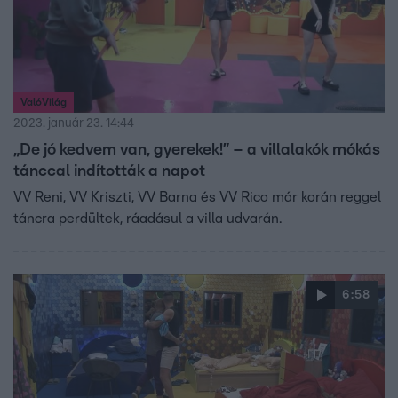
ValóVilág
2023. január 23. 14:44
„De jó kedvem van, gyerekek!” – a villalakók mókás
tánccal indították a napot
VV Reni, VV Kriszti, VV Barna és VV Rico már korán reggel
táncra perdültek, ráadásul a villa udvarán.
6:58