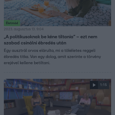
Életmód
2023. augusztus 13. 9:04
„A politikusoknak be kéne tiltania” – ezt nem
szabad csinálni ébredés után
Egy ausztrál orvos elárulta, mi a tökéletes reggeli
ébredés titka. Van egy dolog, amit szerinte a törvény
erejével kellene betiltani.
1:15