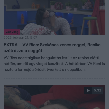
ValóVilág
2023. február 21. 13:07
EXTRA – VV Rico: Szokásos zenés reggel, Renike
szétrázza a seggét
VV Rico nosztalgikus hangulatba került az utolsó előtti
hétfőn, amiről egy vlogot készített. A háttérben VV Reni is
hozta a formáját: óriásit twerkelt a nappaliban.
5:32