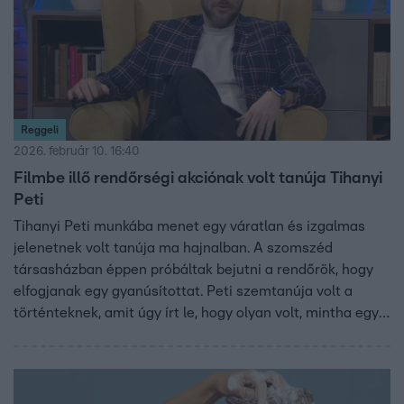
Reggeli
2026. február 10. 16:40
Filmbe illő rendőrségi akciónak volt tanúja Tihanyi
Peti
Tihanyi Peti munkába menet egy váratlan és izgalmas
jelenetnek volt tanúja ma hajnalban. A szomszéd
társasházban éppen próbáltak bejutni a rendőrök, hogy
elfogjanak egy gyanúsítottat. Peti szemtanúja volt a
történteknek, amit úgy írt le, hogy olyan volt, mintha egy
akciófilmben lett volna.