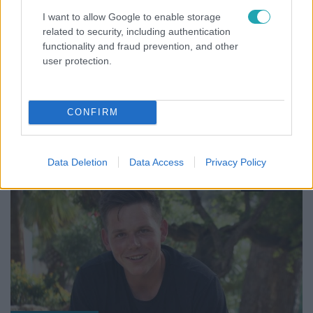
I want to allow Google to enable storage
related to security, including authentication
functionality and fraud prevention, and other
Bulvár
user protection.
2024. január 16. 15:20
Puskás Peti ül be Balázsékhoz műsort vezetni
Vadon Jani helyett
CONFIRM
Úgy tűnik, korán kell kelnie a celebnek.
Data Deletion
Data Access
Privacy Policy
2:40