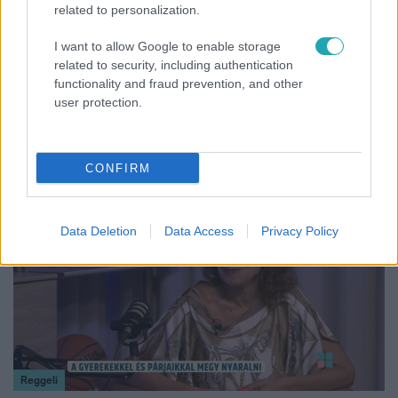
related to personalization.
I want to allow Google to enable storage
related to security, including authentication
Reggeli
functionality and fraud prevention, and other
user protection.
Öt gyereket neveltek fel közösen – szinte sosem
mutatja meg férjét Ungár Anikó
CONFIRM
17:24
Data Deletion
Data Access
Privacy Policy
Reggeli