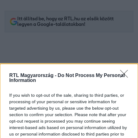
Itt állítsd be, hogy az RTL.hu az elsők között
legyen a Google-találatokban!
RTL Magyarország -
Do Not Process My Personal
Information
If you wish to opt-out of the sale, sharing to third parties, or
processing of your personal or sensitive information for
Kövess minket, és értesülj a friss hírekről a
targeted advertising by us, please use the below opt-out
Facebookon is!
section to confirm your selection. Please note that after your
opt-out request is processed you may continue seeing
interest-based ads based on personal information utilized by
Követem
us or personal information disclosed to third parties prior to