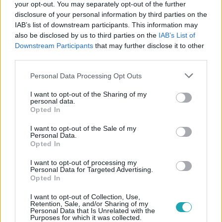
your opt-out. You may separately opt-out of the further
disclosure of your personal information by third parties on the
IAB’s list of downstream participants. This information may
also be disclosed by us to third parties on the
IAB’s List of
Downstream Participants
that may further disclose it to other
#
VALÓVILÁG
#
ADÁSRÉSZLETEK
#
VALÓVILÁG11
third parties.
#
VV11
#
11. ÉVAD
#
31. RÉSZ
#
VV SAJTI
Please note that this website/app uses one or more Google
Personal Data Processing Opt Outs
services and may gather and store information including but
#
REGGEL
not limited to your visit or usage behaviour. You may click to
I want to opt-out of the Sharing of my
personal data.
grant or deny consent to Google and its third-party tags to
Opted In
use your data for below specified purposes in below Google
consent section.
I want to opt-out of the Sale of my
Personal Data.
Opted In
I want to opt-out of processing my
Personal Data for Targeted Advertising.
Népszerű
Opted In
I want to opt-out of Collection, Use,
Retention, Sale, and/or Sharing of my
Personal Data that Is Unrelated with the
Purposes for which it was collected.
8:33