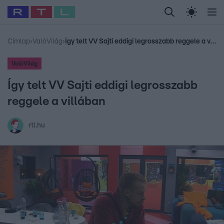
Legfrissebb
RTL Híradó
Fókusz
Sztárhírek
Randi
Celeb vagyok, me
#
Babits Marcella
#
Szellő István
#
Most Wanted
#
Gallusz Niko
Címlap
›
ValóVilág
›
Így telt VV Sajti eddigi legrosszabb reggele a villában
ValóVilág
Így telt VV Sajti eddigi legrosszabb
reggele a villában
rtl.hu