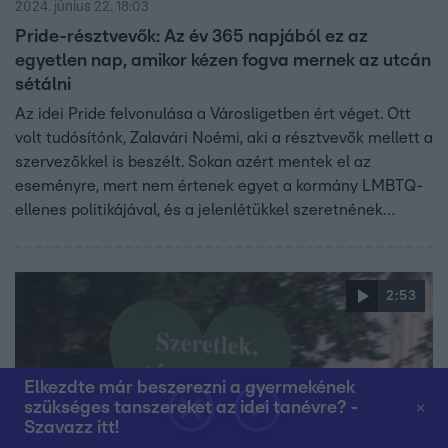
2024. június 22. 18:03
Pride-résztvevők: Az év 365 napjából ez az
egyetlen nap, amikor kézen fogva mernek az utcán
sétálni
Az idei Pride felvonulása a Városligetben ért véget. Ott
volt tudósítónk, Zalavári Noémi, aki a résztvevők mellett a
szervezőkkel is beszélt. Sokan azért mentek el az
eseményre, mert nem értenek egyet a kormány LMBTQ-
ellenes politikájával, és a jelenlétükkel szeretnének
tiltakozni. Van olyan felszólaló, aki arról beszélt, ez az
egyetlen nap az évben, amikor önmaga lehet – nem csak
ő volt ezzel így.
2:53
Elkezdte már beszerezni a gyermekének
szükséges tanszereket az idei tanévre? -
Szavazz itt!