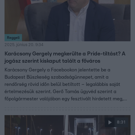
Reggeli
2025. június 20. 9:34
Karácsony Gergely megkerülte a Pride-tiltást? A
jogász szerint kiskaput talált a főváros
Karácsony Gergely a Facebookon jelentette be a
Budapest Büszkeség szabadságünnepet, amit a
rendőrség rövid időn belül betiltott – legalábbis saját
értelmezésük szerint. Gerő Tamás ügyvéd szerint a
főpolgármester valójában egy fesztivált hirdetett meg,
nem pedig hivatalos demonstrációt, így nem is tartozna a
gyülekezési jog hatálya alá. A főváros saját területén –
mint például az autómentes nap vagy a Belvárosi
8:31
Fesztivál esetében – jogosult rendezvényt tartani