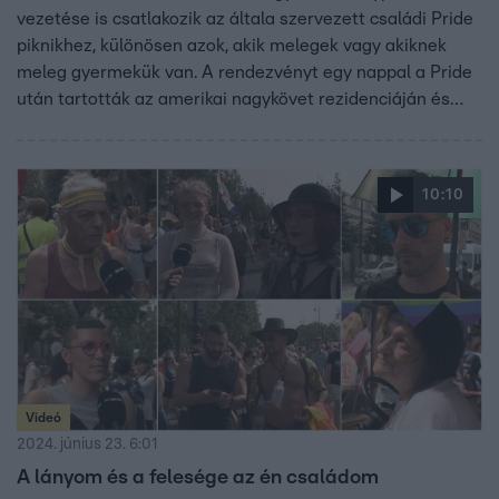
vezetése is csatlakozik az általa szervezett családi Pride
piknikhez, különösen azok, akik melegek vagy akiknek
meleg gyermekük van. A rendezvényt egy nappal a Pride
után tartották az amerikai nagykövet rezidenciáján és
ezer vendéget hívtak meg rá, köztük
szivárványcsaládokat.
10:10
Videó
2024. június 23. 6:01
A lányom és a felesége az én családom