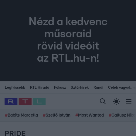
Nézd a kedvenc
műsoraid
rövid videóit
az RTL.hu-n!
Legfrissebb
RTL Híradó
Fókusz
Sztárhírek
Randi
Celeb vagyok, me
#
Babits Marcella
#
Szellő István
#
Most Wanted
#
Gallusz Niko
PRIDE