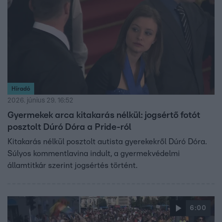
Híradó
2026. június 29. 16:52
Gyermekek arca kitakarás nélkül: jogsértő fotót
posztolt Dúró Dóra a Pride-ról
Kitakarás nélkül posztolt autista gyerekekről Dúró Dóra.
Súlyos kommentlavina indult, a gyermekvédelmi
államtitkár szerint jogsértés történt.
6:00