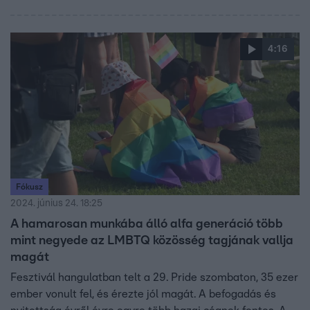
Bajcsy-Zsilinszky úttól a Hősök teréig. Milyen járműveket
vetettek be szombaton, és mire képesek ezek a
gépóriások? Képes ismertető.
4:16
Fókusz
2024. június 24. 18:25
A hamarosan munkába álló alfa generáció több
mint negyede az LMBTQ közösség tagjának vallja
magát
Fesztivál hangulatban telt a 29. Pride szombaton, 35 ezer
ember vonult fel, és érezte jól magát. A befogadás és