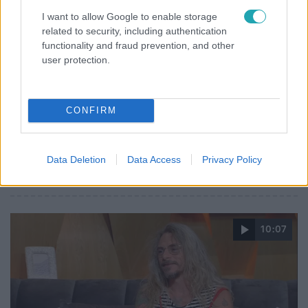
I want to allow Google to enable storage
related to security, including authentication
functionality and fraud prevention, and other
user protection.
Kultúra
2025. június 25. 15:13
Miért érdemes a Pride-ra menni? Ingyenes
CONFIRM
programok minden napra
Kiállítások, LMBTQ+ filmek, spirituális program, emberi
jogi konferencia és közösségi piknik: ezek a Budapest
Data Deletion
Data Access
Privacy Policy
Pride 2025 legjobb ingyenes eseményei!
10:07