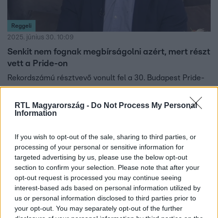
Reggeli
2025. június 30. 10:09
Senkit nem fognak megbírságolni azért, mert részt
vett a Pride-on
Rekordszámú résztvevő vonult fel a 30. Budapest Pride-
on, a korábbi rendőrségi tiltások ellenére. Bár sokakat
aggasztottak a kitelepített arcfelismerő rendszerek, Gerő
RTL Magyarország -
Do Not Process My Personal
Information
Tamás ügyvéd szerint jogi következmények nem
várhatók. A Reggeliben elmondta: mivel a rendőrség nem
figyelmeztette a résztvevőket arra, hogy tiltott gyűlésen
If you wish to opt-out of the sale, sharing to third parties, or
processing of your personal or sensitive information for
vesznek részt, szabálysértési eljárás nem indítható.
targeted advertising by us, please use the below opt-out
Arcfelismerő technológiát pedig kizárólag súlyos
3:57
section to confirm your selection. Please note that after your
bűncselekmények esetén lehet alkalmazni. A jogász
opt-out request is processed you may continue seeing
szerint ez volt az elmúlt 15 év egyik legjelentősebb
interest-based ads based on personal information utilized by
demonstrációja.
us or personal information disclosed to third parties prior to
your opt-out. You may separately opt-out of the further