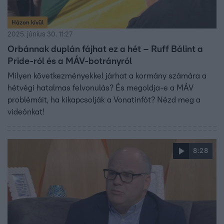
Házon kívül
2025. június 30. 11:27
Orbánnak duplán fájhat ez a hét – Ruff Bálint a
Pride-ról és a MÁV-botrányról
Milyen következményekkel járhat a kormány számára a
hétvégi hatalmas felvonulás? És megoldja-e a MÁV
problémáit, ha kikapcsolják a Vonatinfót? Nézd meg a
videónkat!
8:28