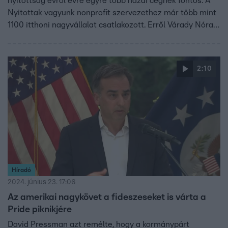
nyitottság évről évre egyre több hazai cégnek fontos. A
Nyitottak vagyunk nonprofit szervezethez már több mint
1100 itthoni nagyvállalat csatlakozott. Erről Várady Nóra a
Nyitottak vagyunk ügyvezetője beszél a riportban. Az alfa
generáció 30 százaléka queernek vallja magát, ezért a
cégeknek lépést kell tartaniuk a változó világgal, ha nem
2:10
akarják elveszíteni a munkavállalóik jelentős részét a
jövőben.
Híradó
2024. június 23. 17:06
Az amerikai nagykövet a fideszeseket is várta a
Pride piknikjére
David Pressman azt remélte, hogy a kormánypárt