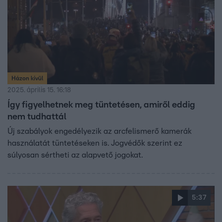
bejelentés nélkül is. A rendőrség azonban ezt hivatalos
bejelentésként értékelte, és betiltotta, noha még
kérdéses, hogy jogszerűen tehette-e. Gerő Tamás szerint
az is aggályos, ha a rendőrség arcfelismerő szoftvert
használ szabálysértési eljárásokhoz, amit az EU
szabályozása nem enged meg. A végső döntés a
rendőrség értelmezésén múlik – de a jogi vita már
Házon kívül
elindult.
2025. április 15. 16:18
Így figyelhetnek meg tüntetésen, amiről eddig
nem tudhattál
Új szabályok engedélyezik az arcfelismerő kamerák
használatát tüntetéseken is. Jogvédők szerint ez
súlyosan sértheti az alapvető jogokat.
5:37