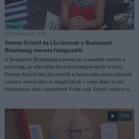
Reggeli
2025. június 23. 10:15
Steiner Kristóf és Lilu lesznek a Budapesti
Büszkeség menete házigazdái
A Budapesti Büszkeség menete az ünneplés mellett a
bátorság, az ellenállás és a közösség erejéről is szól.
Steiner Kristóf és Lilu vezetik a felvonulás utáni színpadi
műsort, amely idén is megtörténik – még akkor is, ha
hivatalosan nem nevezhetik Pride-nak. Kristóf szerint a
szivárvány már nem csupán jelkép, hanem pajzs: az
összetartozás és a szabadság védelme a támadásokkal
szemben. Kristóffal nem csak a meneten, de az azt
7:54
követő after partyn is találkozhatnak, ahol párjával
közösen fognak DJ-zni.