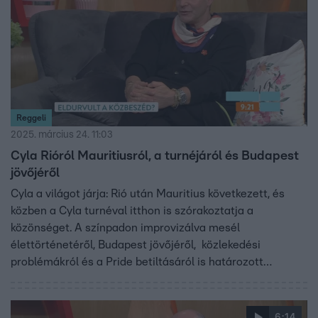
Reggeli
2025. március 24. 11:03
Cyla Rióról Mauritiusról, a turnéjáról és Budapest
jövőjéről
Cyla a világot járja: Rió után Mauritius következett, és
közben a Cyla turnéval itthon is szórakoztatja a
közönséget. A színpadon improvizálva mesél
élettörténetéről, Budapest jövőjéről, közlekedési
problémákról és a Pride betiltásáról is határozott
véleményt formál.
6:14