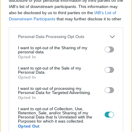
disclosure of your personal information by third parties on the
IAB’s list of downstream participants. This information may
also be disclosed by us to third parties on the
IAB’s List of
Downstream Participants
that may further disclose it to other
third parties.
Házon kívül
2025. június 29. 19:10
Please note that this website/app uses one or more Google
Personal Data Processing Opt Outs
services and may gather and store information including but
A kormány tiltotta volna, Karácsony Gergely mégis
not limited to your visit or usage behaviour. You may click to
I want to opt-out of the Sharing of my
utat nyitott a Pride-nak
personal data.
grant or deny consent to Google and its third-party tags to
Opted In
Karácsony Gergely kreatív eszközökkel akadályozta meg
use your data for below specified purposes in below Google
a Pride betiltását – a rekordrészvétel a tiltás ellenére is
consent section.
I want to opt-out of the Sale of my
Personal Data.
történelmi üzenetet hordoz.
Opted In
I want to opt-out of processing my
Personal Data for Targeted Advertising.
Opted In
5:33
I want to opt-out of Collection, Use,
Retention, Sale, and/or Sharing of my
Personal Data that Is Unrelated with the
Purposes for which it was collected.
Opted Out