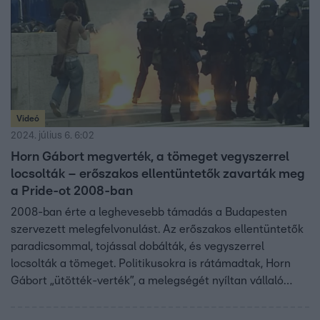
Videó
2024. július 6. 6:02
Horn Gábort megverték, a tömeget vegyszerrel
locsolták – erőszakos ellentüntetők zavarták meg
a Pride-ot 2008-ban
2008-ban érte a leghevesebb támadás a Budapesten
szervezett melegfelvonulást. Az erőszakos ellentüntetők
paradicsommal, tojással dobálták, és vegyszerrel
locsolták a tömeget. Politikusokra is rátámadtak, Horn
Gábort „ütötték-verték”, a melegségét nyíltan vállaló
korábbi államtitkár, Szetey Gábort egy rendőrautóba
menekítették.