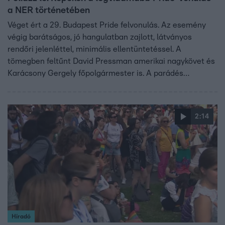
a NER történetében
Véget ért a 29. Budapest Pride felvonulás. Az esemény
végig barátságos, jó hangulatban zajlott, látványos
rendőri jelenléttel, minimális ellentüntetéssel. A
tömegben feltűnt David Pressman amerikai nagykövet és
Karácsony Gergely főpolgármester is. A parádés
hangulatról fenti képeink tanúskodnak.
2:14
Híradó