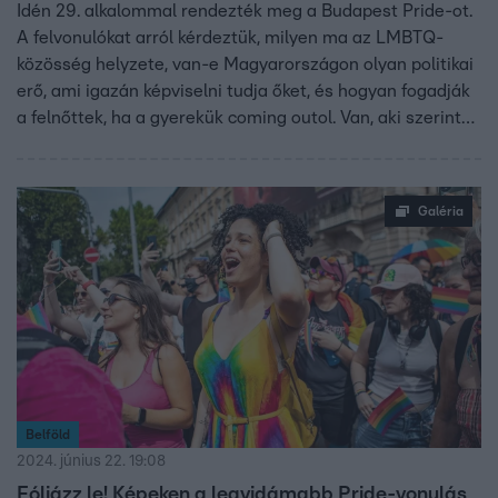
Idén 29. alkalommal rendezték meg a Budapest Pride-ot.
A felvonulókat arról kérdeztük, milyen ma az LMBTQ-
közösség helyzete, van-e Magyarországon olyan politikai
erő, ami igazán képviselni tudja őket, és hogyan fogadják
a felnőttek, ha a gyerekük coming outol. Van, aki szerint
az emberek egyre nyitottabbak, és van, aki tragikusnak és
megalázónak látja a közösség helyzetét. Egy anya arról
beszélt, hogy az ő jelenlétében is inzultáták már a
Galéria
gyerekét a szexuális identitása miatt, más pedig arra
kíváncsi, vajon Magyar Péter képviselné-e az LMBTQ-
embereket.
Belföld
2024. június 22. 19:08
Fóliázz le! Képeken a legvidámabb Pride-vonulás