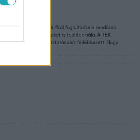
váron
 egy székesfehérvári férfitól foglaltak le a rendőrök.
okat. De robbanóanyagokat is találtak nála. A TEK
 az ügyészség a letartóztatásáért fellebbezett. Hogy