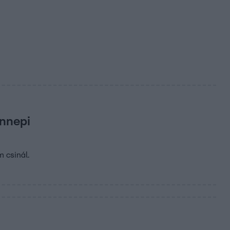
ünnepi
m csinál.