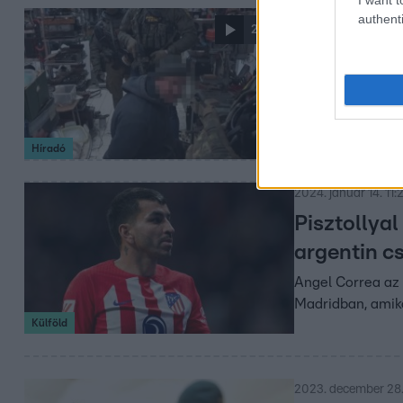
authenti
2024. február 6. 17:
2:04
Robbanóany
Egy kisebb hadser
Csaknem 70 fegyv
kommandósaira is
honnan szerezte 
Híradó
2024. január 14. 11:
Pisztollyal
argentin c
Angel Correa az 
Madridban, amik
Külföld
2023. december 28.