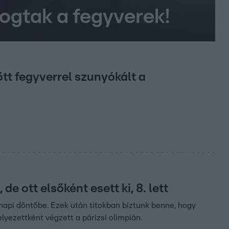
ogtak a fegyverek!
tött fegyverrel szunyókált a
e ott elsőként esett ki, 8. lett
napi döntőbe. Ezek után titokban bíztunk benne, hogy
elyezettként végzett a párizsi olimpián.