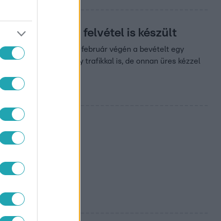
a rabló, akiről felvétel is készült
isztollyal fenyegetőzve február végén a bevételt egy
deót. Próbálkozott egy trafikkal is, de onnan üres kézzel