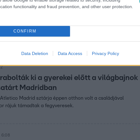
cation functionality and fraud prevention, and other user protection.
26
agot, fegyvereket találtak Székesfehér
eget is fel lehetett volna fegyverezni azzal az arzenállal, amit
CONFIRM
ert rejtegetett, köztük pisztolyokat, puskákat és gépkarabély
 szükség volt az elfogásához. Bűnügyi felügyeletbe került, de
és mire akarta használni a fegyvereket, egyelőre nem tudni.
Data Deletion
Data Access
Privacy Policy
22
 rabolták ki a gyerekei előtt a világbajnok
satárt Madridban
Atletico Madrid sztárja éppen otthon volt a családjával
or rájuk támadtak a fegyveresek.
 6:08