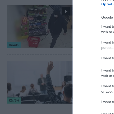
Opted 
2024. március 26. 1
1:52
Trafik, gyó
Google 
Négy napon belül
I want t
gyógyszertárból 
web or d
távozott. Senki 
I want t
Híradó
purpose
I want 
2024. március 8. 12
I want t
Vizsga közb
web or d
Negyven hallgató
I want t
tanár, amikor dü
or app.
Külföld
I want t
I want t