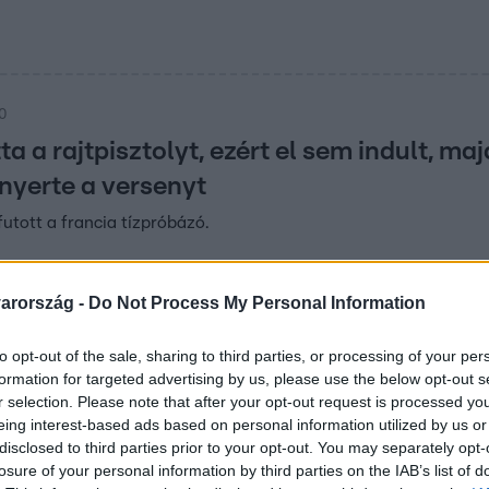
50
a a rajtpisztolyt, ezért el sem indult, maj
yerte a versenyt
utott a francia tízpróbázó.
arország -
Do Not Process My Personal Information
25
to opt-out of the sale, sharing to third parties, or processing of your per
ok támadják meg Hevér Gábor karakter
formation for targeted advertising by us, please use the below opt-out s
yekre és üvöltöző emberek hangjára ébred, és egy ideig nem is i
r selection. Please note that after your opt-out request is processed y
eing interest-based ads based on personal information utilized by us or
at fegyveres kommandós ront be a házába, akkor már kipattan
disclosed to third parties prior to your opt-out. You may separately opt-
losure of your personal information by third parties on the IAB’s list of