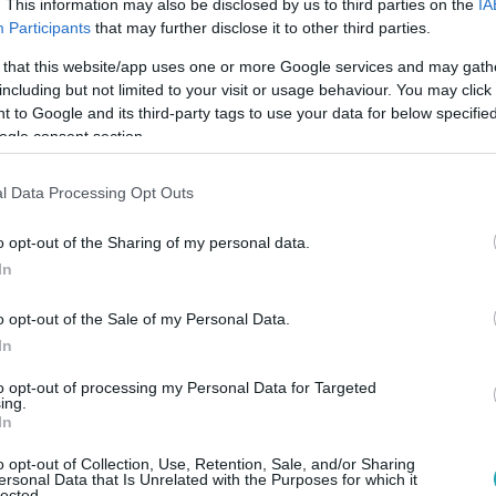
. This information may also be disclosed by us to third parties on the
IA
Participants
that may further disclose it to other third parties.
 that this website/app uses one or more Google services and may gath
5
including but not limited to your visit or usage behaviour. You may click 
el és hangtompítókkal bukott le két albá
 to Google and its third-party tags to use your data for below specifi
ogle consent section.
 feltűnt, hogy a megállított két albán férfi ideges, na meg ne
l Data Processing Opt Outs
gy autóztak volna Budapestre.
o opt-out of the Sharing of my personal data.
In
o opt-out of the Sale of my Personal Data.
19:03
In
zéves fiú halott apja pisztolyát egy másik
t is találtak
to opt-out of processing my Personal Data for Targeted
ing.
In
ószer: ezeket pont nem kéne tízévesekre bízni. A floridai esetr
a vevő gyerek iskolatáskájában.
o opt-out of Collection, Use, Retention, Sale, and/or Sharing
ersonal Data that Is Unrelated with the Purposes for which it
lected.