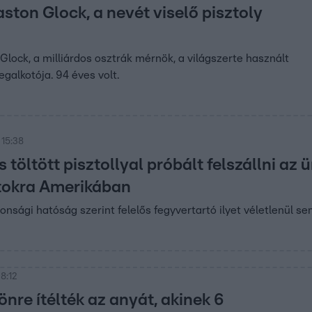
ston Glock, a nevét viselő pisztoly
lock, a milliárdos osztrák mérnök, a világszerte használt
egalkotója. 94 éves volt.
 15:38
s töltött pisztollyal próbált felszállni az 
tokra Amerikában
nsági hatóság szerint felelős fegyvertartó ilyet véletlenül se
8:12
önre ítélték az anyát, akinek 6