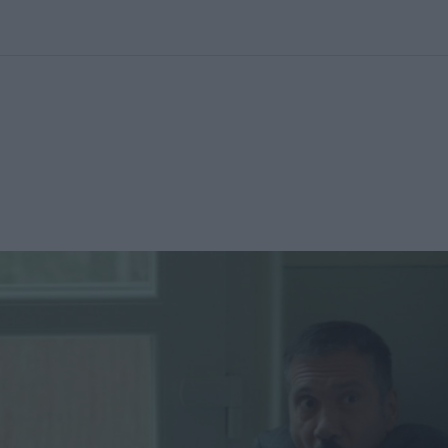
kolett
#
Időjárás
#
RTL műsor
#
Víz
#
Magyar Péter
#
Csillagjeg