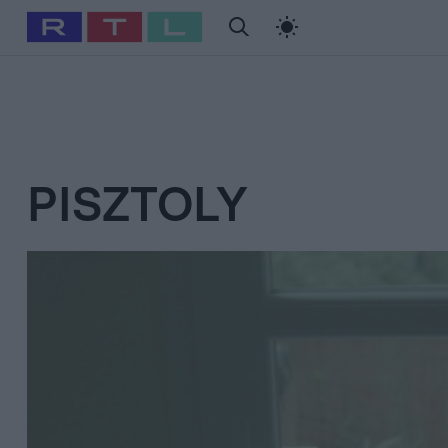
#
Babits Marcella
#
Szellő István
#
Most Wanted
#
Gallusz Ni
PISZTOLY