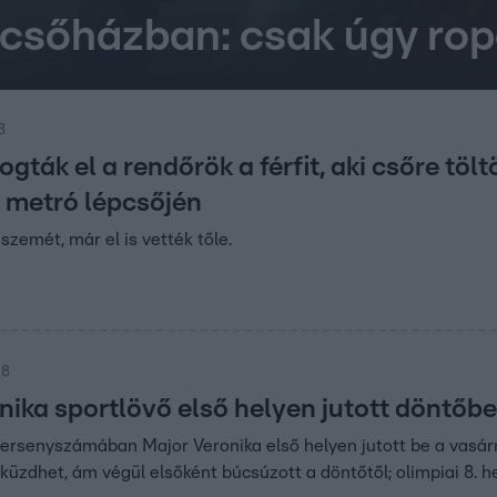
csőházban: csak úgy rop
8
fogták el a rendőrök a férfit, aki csőre töl
 metró lépcsőjén
a szemét, már el is vették tőle.
28
ika sportlövő első helyen jutott döntőbe, d
versenyszámában Major Veronika első helyen jutott be a vasár
küzdhet, ám végül elsőként búcsúzott a döntőtől; olimpiai 8. h