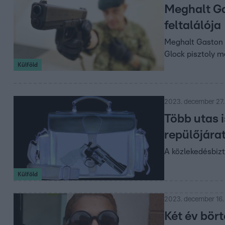
Meghalt Ga
feltalálója
Meghalt Gaston G
Glock pisztoly m
Külföld
2023. december 27.
Több utas i
repülőjára
A közlekedésbizto
Külföld
2023. december 16. 
Két év bört