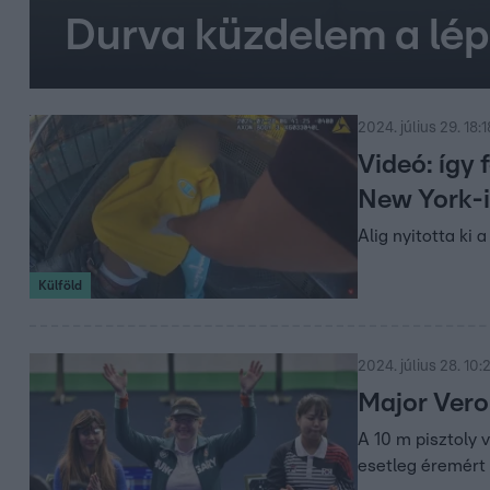
Durva küzdelem a lép
2024. július 29. 18:1
Videó: így 
New York-i
Alig nyitotta ki 
Külföld
2024. július 28. 10:
Major Veron
A 10 m pisztoly 
esetleg éremért 