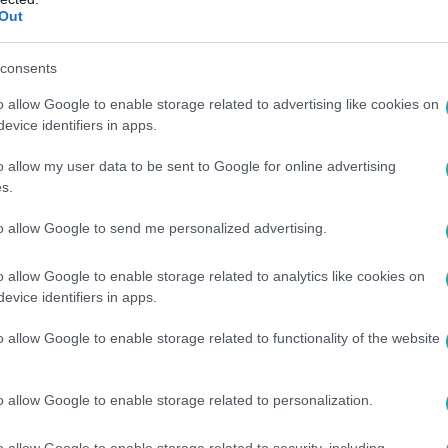
Out
7:41
gyszertár, élelmiszerbolt – nem válogatott 
consents
 három rablás – a rendőrség szerint ugyanaz a férfi vitte el p
o allow Google to enable storage related to advertising like cookies on
és egy élelmiszerboltból Pécsen, utóbbiról most tettek közzé vi
evice identifiers in apps.
nem sérült meg, a rablót még keresik.
o allow my user data to be sent to Google for online advertising
s.
to allow Google to send me personalized advertising.
:17
o allow Google to enable storage related to analytics like cookies on
en lábon lőtt egy hallgatót a tanár
evice identifiers in apps.
t vizsgáztatott szóban igazságügyi orvostanból a bangladesi
o allow Google to enable storage related to functionality of the website
hében előkapta a pisztolyát.
o allow Google to enable storage related to personalization.
o allow Google to enable storage related to security, including