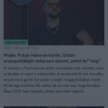
Választás 2022
2022. március 28. 17:27
Majka: Putyin háborús bűnös, Orbán
oroszpolitikáját ostorozni viszont „nettó fa**ság”
A zenész a Partizánnak adott interjúban azt mondta, nem
is kérdés, ki nyeri a választást. A zenészekről azt mondta,
azzal nincs gond, ha valaki a saját meggyőződése miatt
áll be egy politikai fél mellé, de az már baj, hogy Kovács
Ákos 2010-ben tapsolt, aztán pénzeket kapott.