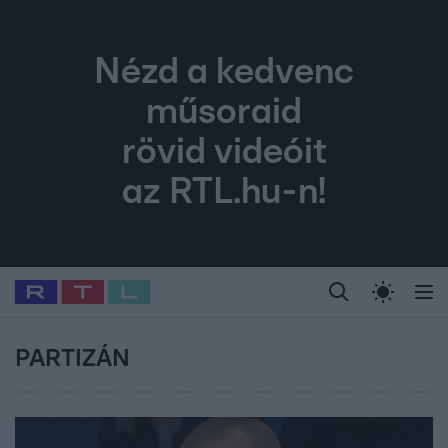
Nézd a kedvenc
műsoraid
rövid videóit
az RTL.hu-n!
Legfrissebb
RTL Híradó
Fókusz
Sztárhírek
Randi
Celeb vagyok, me
#
Babits Marcella
#
Szellő István
#
Most Wanted
#
Gallusz Niko
PARTIZÁN