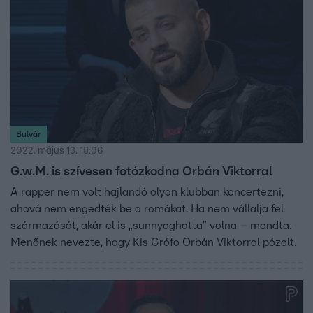
Bulvár
2022. május 13. 18:06
G.w.M. is szívesen fotózkodna Orbán Viktorral
A rapper nem volt hajlandó olyan klubban koncertezni,
ahová nem engedték be a romákat. Ha nem vállalja fel
származását, akár el is „sunnyoghatta” volna – mondta.
Menőnek nevezte, hogy Kis Grófo Orbán Viktorral pózolt.