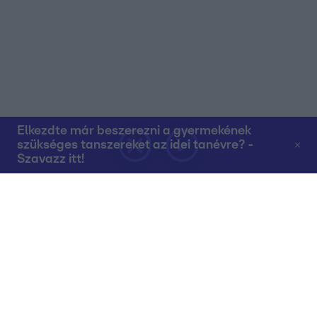
Elkezdte már beszerezni a gyermekének
szükséges tanszereket az idei tanévre? -
Szavazz itt!