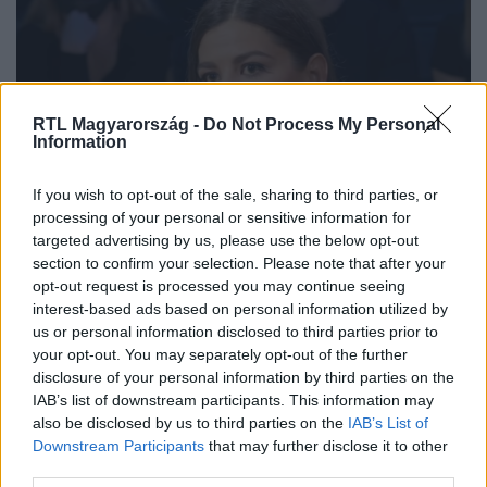
RTL Magyarország -
Do Not Process My Personal
Information
If you wish to opt-out of the sale, sharing to third parties, or
processing of your personal or sensitive information for
Bulvár
targeted advertising by us, please use the below opt-out
2022. március 8. 18:41
section to confirm your selection. Please note that after your
opt-out request is processed you may continue seeing
Ördög Nóra: Köszönöm, RTL Magyarország
interest-based ads based on personal information utilized by
Ördög Nóra a Péntek Esti Partizán című műsorban
us or personal information disclosed to third parties prior to
beszélt arról, hogy méltatlannak érezte, ahogy az RTL
your opt-out. You may separately opt-out of the further
disclosure of your personal information by third parties on the
bánt vele a terhessége idején.
IAB’s list of downstream participants. This information may
also be disclosed by us to third parties on the
IAB’s List of
Downstream Participants
that may further disclose it to other
third parties.