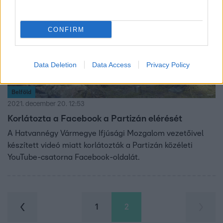
CONFIRM
Data Deletion
Data Access
Privacy Policy
Belföld
2021. december 20. 12:53
Korlátozta a Facebook a Partizán elérését
A Hatvannégy Vármegye Ifjúsági Mozgalom vezetőivel
készített videó miatt korlátozták a Partizán közéleti
YouTube-csatorna Facebook-oldalát.
1
2