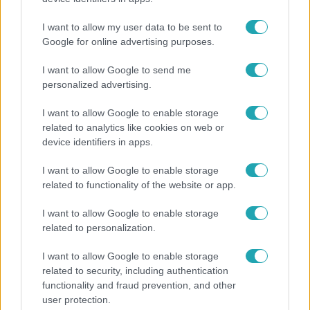
I want to allow my user data to be sent to
Google for online advertising purposes.
I want to allow Google to send me
personalized advertising.
Belföld
2022. február 10. 8:42
I want to allow Google to enable storage
Egy golyót szánt Kun páternek, egyet pedig
related to analytics like cookies on web or
magának – 100 éve született Göncz Árpád, a
device identifiers in apps.
partizán a Bors utcából
I want to allow Google to enable storage
Kevesen ismerhetik Göncz Árpád életének azt az
related to functionality of the website or app.
epizódját, amikor 22 éves joghallgatóként a német
megszállás idején ellenállóként működött, fegyvert
I want to allow Google to enable storage
kobzott el a nyilasoktól, és lábon lőtték. Őt szeretnénk
related to personalization.
most bemutatni: a Bors utcai partizánt, aki megfogadta,
I want to allow Google to enable storage
hogy az országot se jobbra, se balra nem hagyja el.
related to security, including authentication
functionality and fraud prevention, and other
user protection.