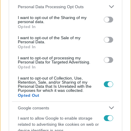
Please note that this website/app uses one or more Google
Personal Data Processing Opt Outs
services and may gather and store information including but
not limited to your visit or usage behaviour. You may click to
I want to opt-out of the Sharing of my
personal data.
grant or deny consent to Google and its third-party tags to
Opted In
use your data for below specified purposes in below Google
consent section.
I want to opt-out of the Sale of my
Personal Data.
Opted In
Bulvár
I want to opt-out of processing my
2022. február 18. 20:22
Personal Data for Targeted Advertising.
Opted In
Schobert Norbert: Van, aki soványan is ronda
I want to opt-out of Collection, Use,
Korábbi párja egy porschés férfiért hagyta el.
Retention, Sale, and/or Sharing of my
Feministának tartja magát, mert imádja a nőket.
Personal Data that Is Unrelated with the
Purposes for which it was collected.
Opted Out
Google consents
I want to allow Google to enable storage
related to advertising like cookies on web or
device identifiers in apps.