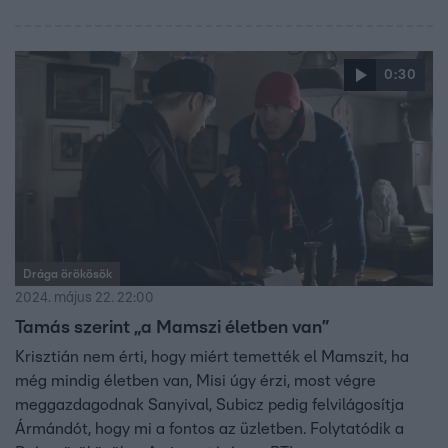
0:30
Drága örökösök
2024. május 22. 22:00
Tamás szerint „a Mamszi életben van”
Krisztián nem érti, hogy miért temették el Mamszit, ha
még mindig életben van, Misi úgy érzi, most végre
meggazdagodnak Sanyival, Subicz pedig felvilágosítja
Ármándót, hogy mi a fontos az üzletben. Folytatódik a