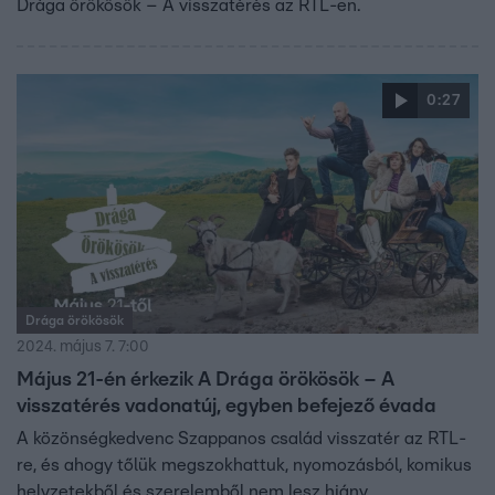
Drága örökösök – A visszatérés az RTL-en.
0:27
Drága örökösök
2024. május 7. 7:00
Május 21-én érkezik A Drága örökösök – A
visszatérés vadonatúj, egyben befejező évada
A közönségkedvenc Szappanos család visszatér az RTL-
re, és ahogy tőlük megszokhattuk, nyomozásból, komikus
helyzetekből és szerelemből nem lesz hiány.