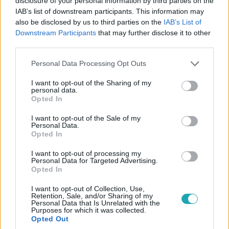
disclosure of your personal information by third parties on the
IAB’s list of downstream participants. This information may
also be disclosed by us to third parties on the
IAB’s List of
Downstream Participants
that may further disclose it to other
third parties.
Az Árulók – Gyilkosság a kastélyban
Please note that this website/app uses one or more Google
Personal Data Processing Opt Outs
2025. június 4. 15:19
services and may gather and store information including but
not limited to your visit or usage behaviour. You may click to
I want to opt-out of the Sharing of my
Megható győzelem, tragikus veszteség – Ők Az
personal data.
grant or deny consent to Google and its third-party tags to
Árulók három évadának nyertesei
Opted In
use your data for below specified purposes in below Google
Elevenítsd fel Az Árulók - Gyilkosság a kastélyban három
consent section.
I want to opt-out of the Sale of my
évadának legdrámaibb pillanatait!
Personal Data.
Opted In
I want to opt-out of processing my
Personal Data for Targeted Advertising.
Opted In
9:07
I want to opt-out of Collection, Use,
Retention, Sale, and/or Sharing of my
Personal Data that Is Unrelated with the
Purposes for which it was collected.
Opted Out