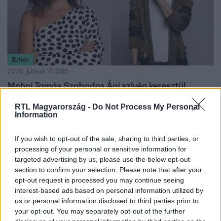
Bulvár
2025. június 17. 3:55
Mohai Tamás Szabados Ági szívén keresztül
nyerte meg Az Árulók első évadát – emlékszel?
RTL Magyarország -
Do Not Process My Personal
Mohai Tamás zongorával és őszinte beszélgetésekkel
Information
mentette meg magát Az Árulók döntőjében – nézd vissza
az RTL+ Premiumon!
If you wish to opt-out of the sale, sharing to third parties, or
processing of your personal or sensitive information for
targeted advertising by us, please use the below opt-out
section to confirm your selection. Please note that after your
opt-out request is processed you may continue seeing
interest-based ads based on personal information utilized by
us or personal information disclosed to third parties prior to
your opt-out. You may separately opt-out of the further