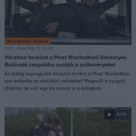
Most Wanted - A hajsza
2025. november 12. 20:05
Váratlan fordulat a Most Wantedben! Sebestyén
Balázsék csapdába csalják a szökevényeket
Az eddigi legnagyobb fordulat történt a Most Wantedben,
ami sokkolta az elszökött celebeket! Megnyílt a nyugati
játéktér, de volt egy kis csavar is a dologban.
4:06