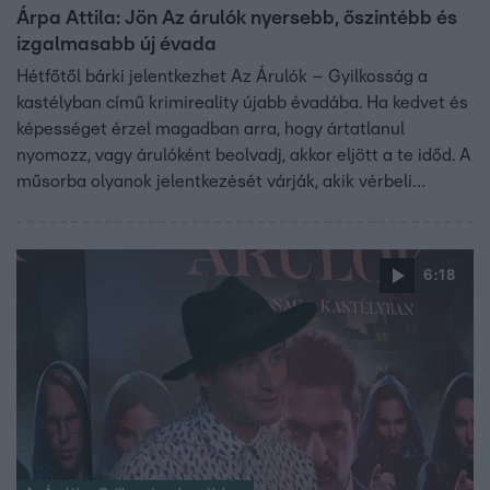
Árpa Attila: Jön Az árulók nyersebb, őszintébb és
izgalmasabb új évada
Hétfőtől bárki jelentkezhet Az Árulók – Gyilkosság a
kastélyban című krimireality újabb évadába. Ha kedvet és
képességet érzel magadban arra, hogy ártatlanul
nyomozz, vagy árulóként beolvadj, akkor eljött a te időd. A
műsorba olyanok jelentkezését várják, akik vérbeli
nyomozók, olvasnak mások gesztusaiból, vagy éppen
rendkívül jó kaméleonok, a megtévesztés és az álcázás
mesterei, ha társasjátékról van szó.
6:18