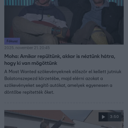
Fókusz
2025. november 21. 20:45
Moha: Amikor repültünk, akkor is néztünk hátra,
hogy ki van mögöttünk
A Most Wanted szökevényeknek először el kellett jutniuk
Balatonszepezd körzetébe, majd elérni azokat a
szökevényeket segítő autókat, amelyek egyenesen a
döntőbe repítették őket.
3:50