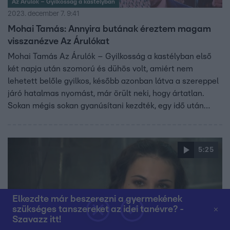
Az Árulók – Gyilkosság a kastélyban
2023. december 7. 9:41
Mohai Tamás: Annyira butának éreztem magam
visszanézve Az Árulókat
Mohai Tamás Az Árulók – Gyilkosság a kastélyban első
két napja után szomorú és dühös volt, amiért nem
lehetett belőle gyilkos, később azonban látva a szereppel
járó hatalmas nyomást, már örült neki, hogy ártatlan.
Sokan mégis sokan gyanúsítani kezdték, egy idő után
pedig úgy érezte, hogy már nem is akar küzdeni. Végül
azonban átlendült a holtponton, összekapta magát, és
megnyerte a játékot. Az rtl.hu-nak elmondta azt is, miben
5:25
erősítette meg a műsor.
Elkezdte már beszerezni a gyermekének
szükséges tanszereket az idei tanévre? -
Szavazz itt!