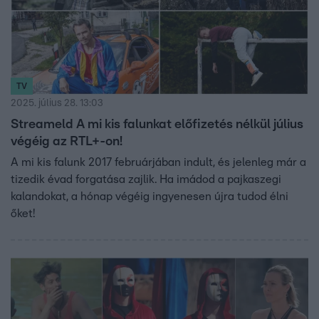
TV
2025. július 28. 13:03
Streameld A mi kis falunkat előfizetés nélkül július
végéig az RTL+-on!
A mi kis falunk 2017 februárjában indult, és jelenleg már a
tizedik évad forgatása zajlik. Ha imádod a pajkaszegi
kalandokat, a hónap végéig ingyenesen újra tudod élni
őket!