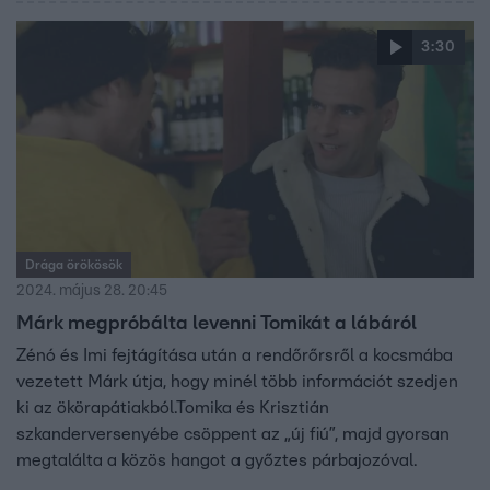
3:30
Drága örökösök
2024. május 28. 20:45
Márk megpróbálta levenni Tomikát a lábáról
Zénó és Imi fejtágítása után a rendőrőrsről a kocsmába
vezetett Márk útja, hogy minél több információt szedjen
ki az ökörapátiakból.Tomika és Krisztián
szkanderversenyébe csöppent az „új fiú”, majd gyorsan
megtalálta a közös hangot a győztes párbajozóval.