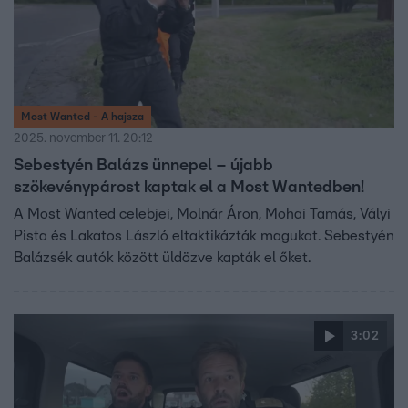
Most Wanted - A hajsza
2025. november 11. 20:12
Sebestyén Balázs ünnepel – újabb
szökevénypárost kaptak el a Most Wantedben!
A Most Wanted celebjei, Molnár Áron, Mohai Tamás, Vályi
Pista és Lakatos László eltaktikázták magukat. Sebestyén
Balázsék autók között üldözve kapták el őket.
3:02