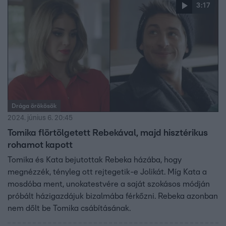
3:17
Drága örökösök
2024. június 6. 20:45
Tomika flörtölgetett Rebekával, majd hisztérikus
rohamot kapott
Tomika és Kata bejutottak Rebeka házába, hogy
megnézzék, tényleg ott rejtegetik-e Jolikát. Míg Kata a
mosdóba ment, unokatestvére a saját szokásos módján
próbált házigazdájuk bizalmába férkőzni. Rebeka azonban
nem dőlt be Tomika csábításának.