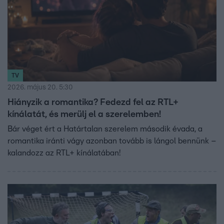
TV
2026. május 20. 5:30
Hiányzik a romantika? Fedezd fel az RTL+
kínálatát, és merülj el a szerelemben!
Bár véget ért a Határtalan szerelem második évada, a
romantika iránti vágy azonban tovább is lángol bennünk –
kalandozz az RTL+ kínálatában!