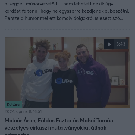
a Reggeli műsorvezetőit – nem lehetett nekik úgy
kérdést feltenni, hogy ne egyszerre kezdjenek el beszélni.
Persze a humor mellett komoly dolgokról is esett szó:
elmesélték hogyan jött létre legújabb előadásuk, milyen
fizikai és egyéb nehézségekkel találkoztak és miért
különleges a darab. Molnár Áron négy hónapig gyúrt a
5:43
szaltóra, Mohai Tamás alkarra edzett – milyen a cirkusz
és a próza együtt? Kiderül a videóból.
Kultúra
2024. április 9. 16:51
Molnár Áron, Földes Eszter és Mohai Tamás
veszélyes cirkuszi mutatványokkal állnak