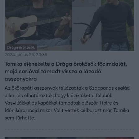
Drága örökösök
2024. június 25. 20:35
Tomika elénekelte a Drága örökösök főcímdalát,
majd sarlóval támadt vissza a lázadó
asszonyokra
Az ökörapáti asszonyok fellázadtak a Szappanos család
ellen, és elhatározták, hogy kiűzik őket a faluból.
Vasvillákkal és kapákkal támadtak először Tibire és
Mónikára, majd mikor Valit vették célba, azt már Tomika
sem tűrhette.