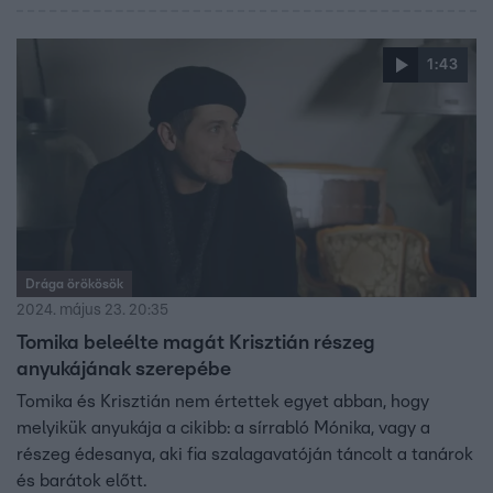
1:43
Drága örökösök
2024. május 23. 20:35
Tomika beleélte magát Krisztián részeg
anyukájának szerepébe
Tomika és Krisztián nem értettek egyet abban, hogy
melyikük anyukája a cikibb: a sírrabló Mónika, vagy a
részeg édesanya, aki fia szalagavatóján táncolt a tanárok
és barátok előtt.