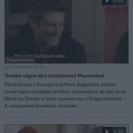
0:30
Drága örökösök
2024. június 18. 22:00
Tomika végre újra találkozhat Mamszival
Dándi lecsap a Krumpli and More dolgozóira, közben
Gorán egyre közelebb kerülhet a koronához, de úgy tűnik,
Nándi és Tomika is forró nyomon van a Drága örökösök –
A visszatérés következő részében.
0:30