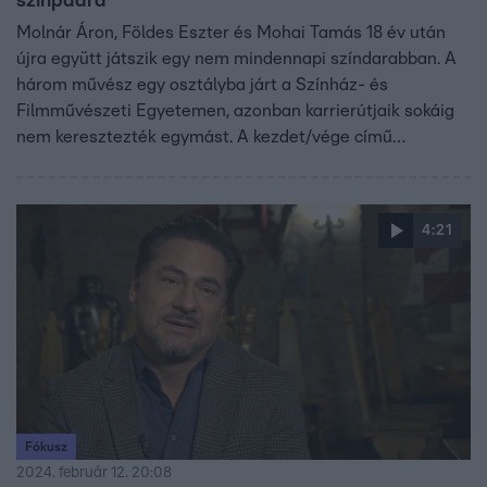
színpadra
Molnár Áron, Földes Eszter és Mohai Tamás 18 év után
újra együtt játszik egy nem mindennapi színdarabban. A
három művész egy osztályba járt a Színház- és
Filmművészeti Egyetemen, azonban karrierútjaik sokáig
nem keresztezték egymást. A kezdet/vége című
színdarab formabontó és veszélyes elemeinek
elsajátítása komoly kihívások elé állította a színészeket,
akiket a Cirque du Soleil artistaművésze, Frányó Viktor
4:21
készít fel az előadásokra. „Elég sok sérülésem van,
tulajdonképpen az lenne a fura, ha nem fájna valami” –
meséli Mohai Tamás, akinek ez volt eddigi pályafutása
leghosszabb és legkimerítőbb próbafolyamata.
Fókusz
2024. február 12. 20:08