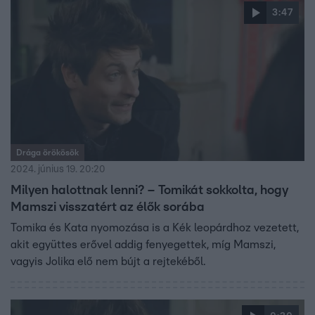
3:47
Drága örökösök
2024. június 19. 20:20
Milyen halottnak lenni? – Tomikát sokkolta, hogy
Mamszi visszatért az élők sorába
Tomika és Kata nyomozása is a Kék leopárdhoz vezetett,
akit együttes erővel addig fenyegettek, míg Mamszi,
vagyis Jolika elő nem bújt a rejtekéből.