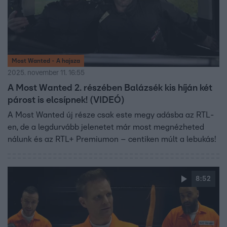
Most Wanted - A hajsza
2025. november 11. 16:55
A Most Wanted 2. részében Balázsék kis híján két
párost is elcsípnek! (VIDEÓ)
A Most Wanted új része csak este megy adásba az RTL-
en, de a legdurvább jelenetet már most megnézheted
nálunk és az RTL+ Premiumon – centiken múlt a lebukás!
8:52