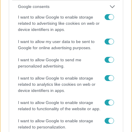
Google consents
I want to allow Google to enable storage
related to advertising like cookies on web or
Reggeli
device identifiers in apps.
2025. május 9. 12:29
„Kirakatban az égbolt”: Apa és fia konfliktusai a
I want to allow my user data to be sent to
Pinceszínház darabjában
Google for online advertising purposes.
Végh Péter és Mohai Tamás színművészek voltak a
I want to allow Google to send me
Reggeli vendégei, hogy bemutassák a Pinceszínház
personalized advertising.
legújabb darabját, a Kirakatban az égbolt-ot. A
kétszereplős előadás Csepelen játszódik, és egy apa és
I want to allow Google to enable storage
fia kapcsolatának bonyolult dinamikáját tárja fel,
related to analytics like cookies on web or
device identifiers in apps.
miközben a generációk közötti ellentétek, elfojtott
emlékek és belső vívódások kerülnek a középpontba. A
I want to allow Google to enable storage
fiúnak nincs anyja, a férfinak pedig nincs felesége – egy
5:13
related to functionality of the website or app.
női karakter sincs jelen a darabban, ami még inkább
kiemeli a férfiak közötti kapcsolatokat és küzdelmeket.
I want to allow Google to enable storage
related to personalization.