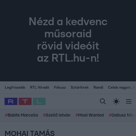
Nézd a kedvenc
műsoraid
rövid videóit
az RTL.hu-n!
Legfrissebb
RTL Híradó
Fókusz
Sztárhírek
Randi
Celeb vagyok, me
#
Babits Marcella
#
Szellő István
#
Most Wanted
#
Gallusz Niko
MOHAI TAMÁS