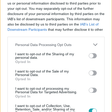
us or personal information disclosed to third parties prior to
your opt-out. You may separately opt-out of the further
disclosure of your personal information by third parties on the
IAB’s list of downstream participants. This information may
Itt állítsd be, hogy az RTL.hu az elsők között
also be disclosed by us to third parties on the
IAB’s List of
legyen a Google-találatokban!
Downstream Participants
that may further disclose it to other
third parties.
Please note that this website/app uses one or more Google
Personal Data Processing Opt Outs
services and may gather and store information including but
not limited to your visit or usage behaviour. You may click to
I want to opt-out of the Sharing of my
personal data.
grant or deny consent to Google and its third-party tags to
Opted In
use your data for below specified purposes in below Google
consent section.
I want to opt-out of the Sale of my
Personal Data.
Opted In
I want to opt-out of processing my
Kövess minket, és értesülj a friss hírekről a
Personal Data for Targeted Advertising.
Facebookon is!
Opted In
I want to opt-out of Collection, Use,
Retention, Sale, and/or Sharing of my
Követem