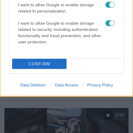
I want to allow Google to enable storage
related to personalization.
I want to allow Google to enable storage
related to security, including authentication
functionality and fraud prevention, and other
user protection.
CONFIRM
Életmód
Kitört a lecsó-láz! Íme 3 tuti recept az
Data Deletion
Data Access
Privacy Policy
elkészítéséhez
2:14