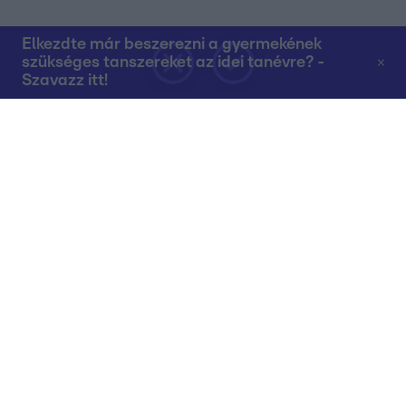
Elkezdte már beszerezni a gyermekének
szükséges tanszereket az idei tanévre? -
Szavazz itt!
Rólunk
Teljes adások az RTL+-on