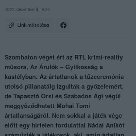
2023. december 4. 19:26
Link másolása
Szombaton véget ért az RTL krimi-reality
műsora, Az Árulók – Gyilkosság a
kastélyban. Az ártatlanok a tűzceremónia
utolsó pillanatáig izgultak a győzelemért,
de Tapasztó Orsi és Szabados Ági végül
meggyőződhetett Mohai Tomi
ártatlanságáról. Nem sokkal a játék vége
előtt egy hirtelen fordulattal Nádai Anikót
száműzték a játékosok, aki, amíg ártatlan