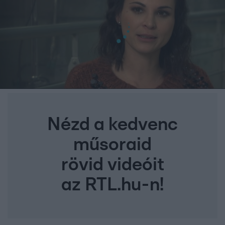
Nézd a kedvenc
műsoraid
rövid videóit
az RTL.hu-n!