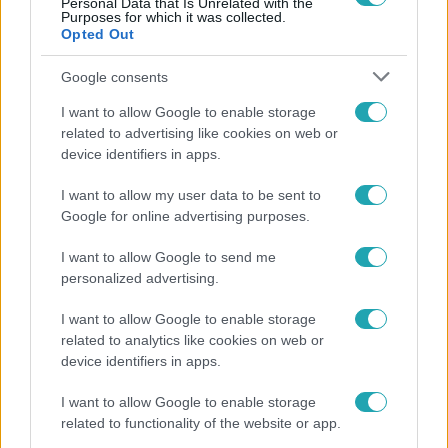
Personal Data that Is Unrelated with the
Purposes for which it was collected.
Opted Out
Google consents
I want to allow Google to enable storage
#
FÓKUSZ
#
VIDEÓ
#
NÁDAI ANIKÓ
related to advertising like cookies on web or
device identifiers in apps.
#
ADÁSRÉSZLETEK
#
SZABADOS ÁGI
#
AZ ÁRULÓK – GYILKOSSÁG A KASTÉLYBAN
I want to allow my user data to be sent to
Google for online advertising purposes.
#
TÖRŐCSIK DANI
#
TAPASZTÓ ORSI
#
MOHAI TAMÁS
I want to allow Google to send me
personalized advertising.
I want to allow Google to enable storage
related to analytics like cookies on web or
device identifiers in apps.
Népszerű
I want to allow Google to enable storage
related to functionality of the website or app.