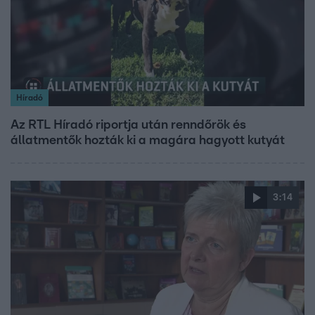
Híradó
Az RTL Híradó riportja után renndőrök és
állatmentők hozták ki a magára hagyott kutyát
3:14