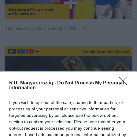
Nézd vissza a Fókusz adásait az RTL+-on!
RTL Magyarország -
Do Not Process My Personal
Information
If you wish to opt-out of the sale, sharing to third parties, or
processing of your personal or sensitive information for
targeted advertising by us, please use the below opt-out
section to confirm your selection. Please note that after your
Streameld Az Árulók - Gyilkosság a kastélyban összes évadát az
opt-out request is processed you may continue seeing
RTL+ felületén!
interest-based ads based on personal information utilized by