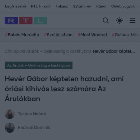
Legfrissebb
RTL Híradó
Fókusz
Sztárhírek
Randi
Celeb vagyok, me
#
Babits Marcella
#
Szellő István
#
Most Wanted
#
Gallusz Niko
Címlap
›
Az Árulók – Gyilkosság a kastélyban
›
Hevér Gábor képtelen hazudni, ami óriási kihívás lesz számára Az Árulókban
Az Árulók – Gyilkosság a kastélyban
Hevér Gábor képtelen hazudni, ami
óriási kihívás lesz számára Az
Árulókban
Takács Noémi
Endrődi Dominik