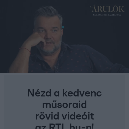
Nézd a kedvenc
műsoraid
rövid videóit
az RTL.hu-n!