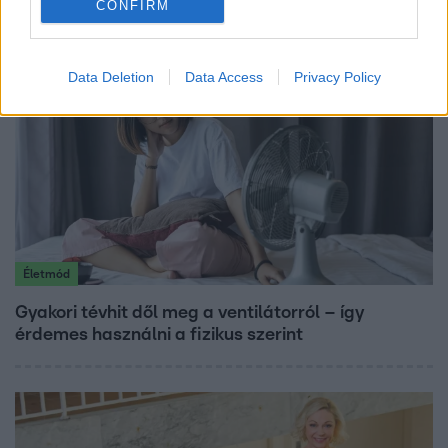
CONFIRM
Data Deletion
Data Access
Privacy Policy
Életmód
Gyakori tévhit dől meg a ventilátorról – így
érdemes használni a fizikus szerint