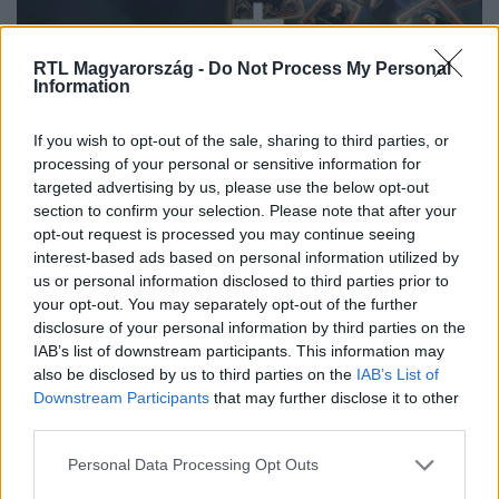
RTL Magyarország -
Do Not Process My Personal
Information
Streameld Az Árulók - Gyilkosság a kastélyban összes évadát az
If you wish to opt-out of the sale, sharing to third parties, or
RTL+ felületén!
processing of your personal or sensitive information for
targeted advertising by us, please use the below opt-out
section to confirm your selection. Please note that after your
opt-out request is processed you may continue seeing
Itt állítsd be, hogy az RTL.hu az elsők között
interest-based ads based on personal information utilized by
legyen a Google-találatokban!
us or personal information disclosed to third parties prior to
your opt-out. You may separately opt-out of the further
disclosure of your personal information by third parties on the
IAB’s list of downstream participants. This information may
also be disclosed by us to third parties on the
IAB’s List of
Downstream Participants
that may further disclose it to other
third parties.
Please note that this website/app uses one or more Google
Personal Data Processing Opt Outs
services and may gather and store information including but