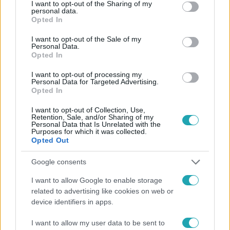
not limited to your visit or usage behaviour. You may click to
I want to opt-out of the Sharing of my
personal data.
grant or deny consent to Google and its third-party tags to
Opted In
Kövess minket, és értesülj a friss hírekről a
use your data for below specified purposes in below Google
consent section.
Facebookon is!
I want to opt-out of the Sale of my
Personal Data.
Opted In
Követem
I want to opt-out of processing my
Personal Data for Targeted Advertising.
Opted In
I want to opt-out of Collection, Use,
Retention, Sale, and/or Sharing of my
Personal Data that Is Unrelated with the
Purposes for which it was collected.
#
AZ ÁRULÓK – GYILKOSSÁG A KASTÉLYBAN
Opted Out
#
EXTRA VIDEÓK
#
HEVÉR GÁBOR
#
VIDEÓ
#
RTL
Google consents
#
INTERJÚ
#
HAZUGSÁG
#
JÁTÉK
#
ÁRULÓ
I want to allow Google to enable storage
#
ÁRTATLAN
#
GYILKOS
#
MOHAI TAMÁS
related to advertising like cookies on web or
device identifiers in apps.
I want to allow my user data to be sent to