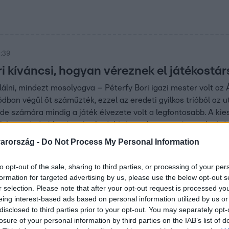
3:39
i kíváncsi, hogyan véreznek el játékostár
álni, mindezt mosolyogva – Péterfy Bori igazi mester volt az Á
dban végül őt száműzték, ezzel az eredeti gyilkos trióból az uto
, de számára mindig a játék élvezete volt a legfontosabb. A kie
ék hosszú távú hatással volt rá: kíváncsi, hogyan véreznek el já
arország -
Do Not Process My Personal Information
9:35
to opt-out of the sale, sharing to third parties, or processing of your per
 rituálisan” – megvan az új Áruló, aki az 
formation for targeted advertising by us, please use the below opt-out s
t társán
r selection. Please note that after your opt-out request is processed y
eing interest-based ads based on personal information utilized by us or
 meg kellett zsarolnia egy játékost Az Árulókban, hogy legye
disclosed to third parties prior to your opt-out. You may separately opt-
zt egyből megörült neki.
losure of your personal information by third parties on the IAB’s list of