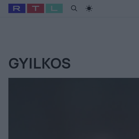
#
Babits Marcella
#
Szellő István
#
Most Wanted
#
Gallusz Ni
GYILKOS