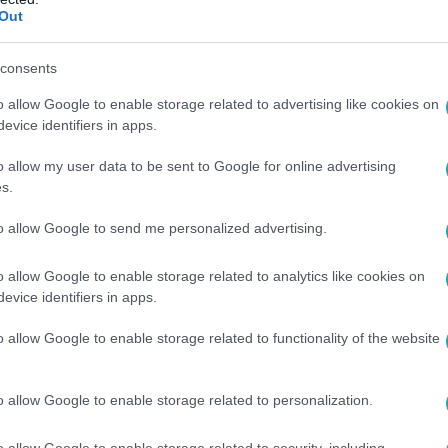
Out
9:25
 a Gyilkosok között – Hajnóczy Soma hát
consents
Péterfy Borit?
o allow Google to enable storage related to advertising like cookies on
evice identifiers in apps.
osság a kastélyban Gyilkosai között feszültség alakult ki. Péte
óczy Soma ellene dolgozik.
o allow my user data to be sent to Google for online advertising
s.
to allow Google to send me personalized advertising.
8:00
o allow Google to enable storage related to analytics like cookies on
inda betámadta Szinetár Dórát: „Megcsin
evice identifiers in apps.
o allow Google to enable storage related to functionality of the website
letett Az Árulók – Gyilkosság a kastélyban Ártatlanjai között. 
terfy Bori is becsatlakozott.
o allow Google to enable storage related to personalization.
o allow Google to enable storage related to security, including