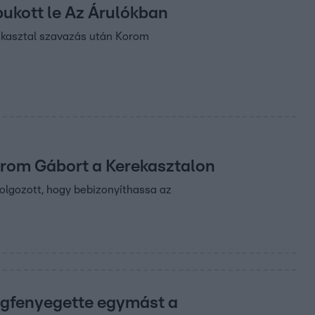
bukott le Az Árulókban
rekasztal szavazás után Korom
Korom Gábort a Kerekasztalon
olgozott, hogy bebizonyíthassa az
egfenyegette egymást a