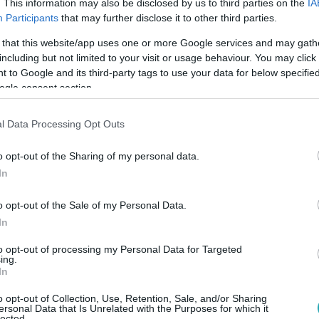
. This information may also be disclosed by us to third parties on the
IA
Participants
that may further disclose it to other third parties.
 that this website/app uses one or more Google services and may gath
9:25
including but not limited to your visit or usage behaviour. You may click 
rges vagyok rátok” – újabb Gyilkos árulá
 to Google and its third-party tags to use your data for below specifi
ogle consent section.
lnál?
Hajnóczy Soma közös Gyilkos-kalandja a végéhez ért, egyikükne
l Data Processing Opt Outs
ság a kastélyban játékában.
o opt-out of the Sharing of my personal data.
In
o opt-out of the Sale of my Personal Data.
7:55
In
tévedhetetlen Nyomozója kiszemelte legú
 ráhibázik?
to opt-out of processing my Personal Data for Targeted
ing.
In
 újabb Gyilkosra vetette ki hálóját Az Árulók – Gyilkosság a 
élybe került a focista miatt.
o opt-out of Collection, Use, Retention, Sale, and/or Sharing
ersonal Data that Is Unrelated with the Purposes for which it
lected.