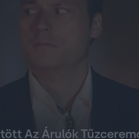
ött Az Árulók Tűzceremón