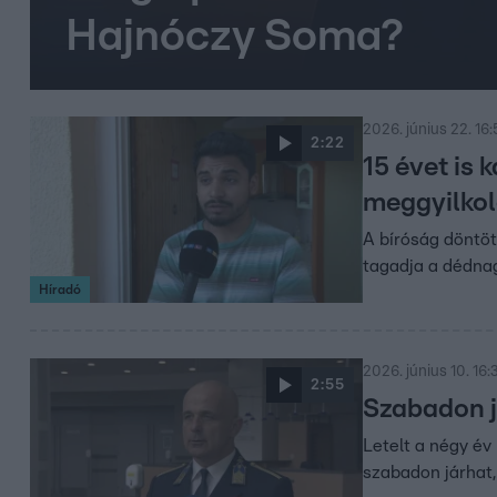
Hajnóczy Soma?
2026. június 22. 16
2:22
15 évet is
meggyilkol
A bíróság döntött
tagadja a dédna
Híradó
2026. június 10. 16:
2:55
Szabadon j
Letelt a négy év
szabadon járhat,