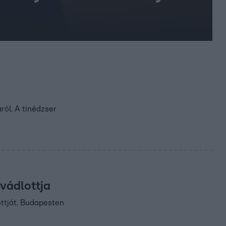
ról. A tinédzser
vádlottja
ottját. Budapesten