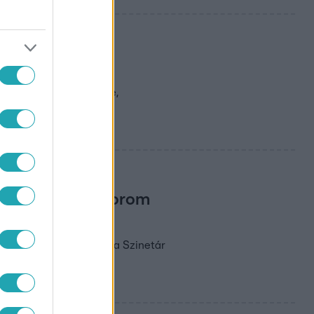
ba támadja a
rfy Bori nem is sejtette,
áltad a dupla Korom
Veiszer Alinda bevádolta Szinetár