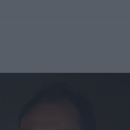
kolett
#
Időjárás
#
RTL műsor
#
Víz
#
Magyar Péter
#
Csillagjeg