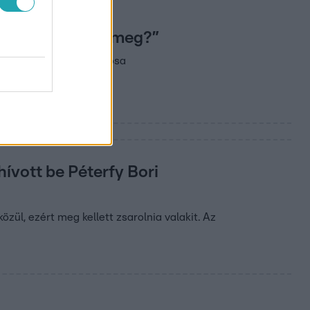
Miért nem öltem meg?”
ődött. Az Árulók Gyilkosa
ívott be Péterfy Bori
ül, ezért meg kellett zsarolnia valakit. Az