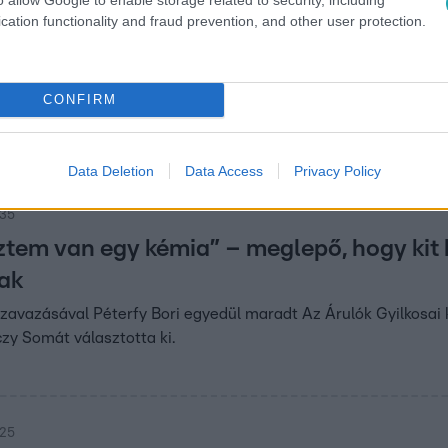
cation functionality and fraud prevention, and other user protection.
:10
inda szaglászni kezd Péterfy Bori után: „
igyelme megannyi kiszemeltje után most Péterfy Borira szegez
CONFIRM
tta végig, ahogy meggyanúsítják.
Data Deletion
Data Access
Privacy Policy
:35
ztem van egy kémia” – meglepő, hogy kit h
ak
avazásával Péterfy Bori egyedül maradt Az Árulók Gyilkosai köz
zy Somát választotta ki.
:25