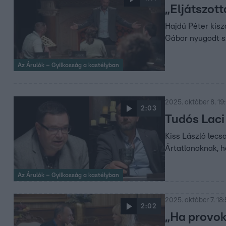
„Eljátszot
Hajdú Péter kisz
Gábor nyugodt sz
Az Árulók – Gyilkosság a kastélyban
2025. október 8. 19
2:03
Tudós Laci
Kiss László lecs
Ártatlanoknak, h
Az Árulók – Gyilkosság a kastélyban
2025. október 7. 18
2:02
„Ha provok