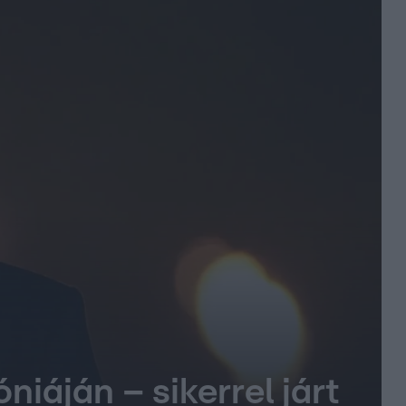
iáján – sikerrel járt