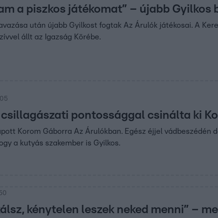
tam a piszkos játékomat” – újabb Gyilkos 
avazása után újabb Gyilkost fogtak Az Árulók játékosai. A Ke
ívvel állt az Igazság Körébe.
:05
 csillagászati pontossággal csinálta ki 
apott Korom Gáborra Az Árulókban. Egész éjjel vádbeszédén d
ogy a kutyás szakember is Gyilkos.
:50
álsz, kénytelen leszek neked menni” – m