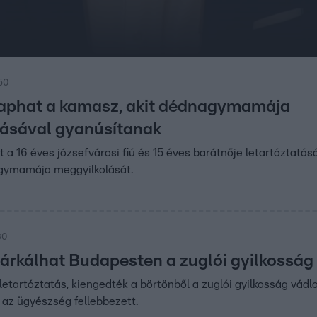
:50
 kaphat a kamasz, akit dédnagymamája
ásával gyanúsítanak
 a 16 éves józsefvárosi fiú és 15 éves barátnője letartóztatásá
gymamája meggyilkolását.
30
árkálhat Budapesten a zuglói gyilkosság 
 letartóztatás, kiengedték a börtönből a zuglói gyilkosság vádl
 az ügyészség fellebbezett.