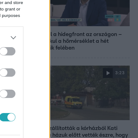
er and store
to grant or
ed purposes
Reggeli
Átvonul a hidegfront az országon –
így alakul a hőmérséklet a hét
második felében
3:23
Fókusz
Hazaszállították a kórházból Kati
nénit, a házuk előtt vették észre, hogy