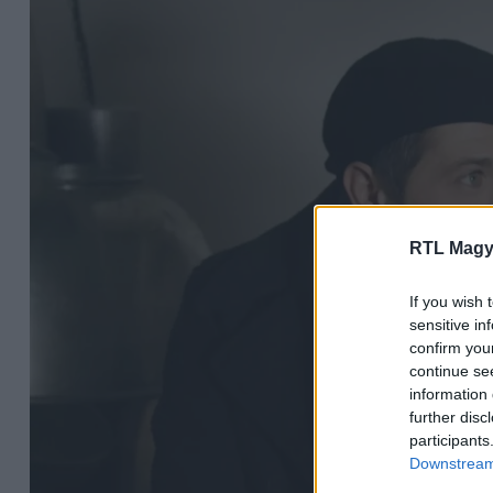
RTL Magy
If you wish 
sensitive in
confirm you
continue se
information 
further disc
participants
Downstream 