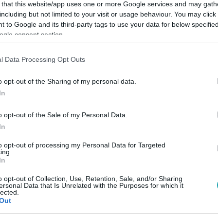
 that this website/app uses one or more Google services and may gath
including but not limited to your visit or usage behaviour. You may click 
 to Google and its third-party tags to use your data for below specifi
ogle consent section.
Link másolása
l Data Processing Opt Outs
o opt-out of the Sharing of my personal data.
In
 egyet abban, hogy melyikük anyukája a
o opt-out of the Sale of my Personal Data.
részeg édesanya, aki fia szalagavatóján
In
.
to opt-out of processing my Personal Data for Targeted
ing.
In
o opt-out of Collection, Use, Retention, Sale, and/or Sharing
ersonal Data that Is Unrelated with the Purposes for which it
lected.
között legyen a Google-találatokban!
Out