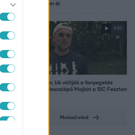
már nem él
7:51
Fókusz
Megvan, kik váltják a fenyegetés
miatt visszalépő Majkát a SIC Feszten
Mutasd mind