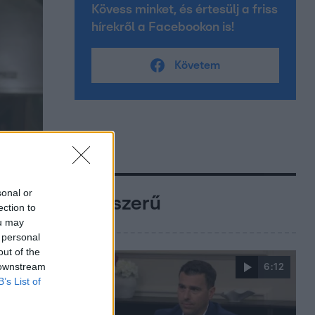
Kövess minket, és értesülj a friss
hírekről a Facebookon is!
Követem
sonal or
Népszerű
ection to
ou may
 personal
out of the
 downstream
6:12
B’s List of