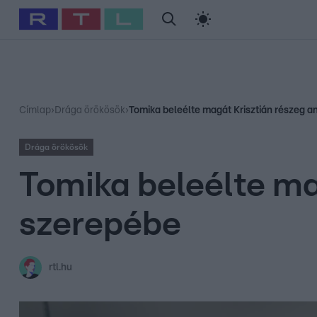
#
Babits Marcella
#
Szellő István
#
Most Wanted
#
Gallusz Ni
Címlap
›
Drága örökösök
›
Tomika beleélte magát Krisztián részeg 
Drága örökösök
Tomika beleélte ma
szerepébe
rtl.hu