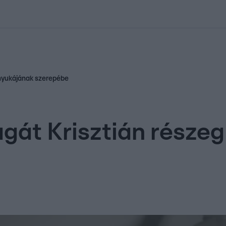
kolett
#
Időjárás
#
RTL műsor
#
Víz
#
Magyar Péter
#
Csillagjeg
anyukájának szerepébe
gát Krisztián része