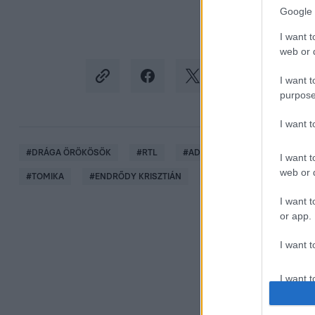
Google 
I want t
web or d
I want t
purpose
I want 
#
DRÁGA ÖRÖKÖSÖK
#
RTL
#
ADÁSRÉSZLETEK
#
VIDEÓ
I want t
web or d
#
TOMIKA
#
ENDRŐDY KRISZTIÁN
#
NYOMOZÁS
I want t
or app.
I want t
I want t
authenti