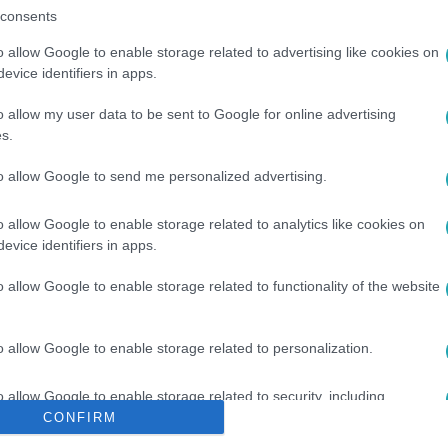
consents
o allow Google to enable storage related to advertising like cookies on
evice identifiers in apps.
o allow my user data to be sent to Google for online advertising
s.
to allow Google to send me personalized advertising.
#
MOHAI TAMÁS
#
SZABÓ SIMON
#
KASZTNER TAMÁS
o allow Google to enable storage related to analytics like cookies on
evice identifiers in apps.
o allow Google to enable storage related to functionality of the website
o allow Google to enable storage related to personalization.
o allow Google to enable storage related to security, including
cation functionality and fraud prevention, and other user protection.
CONFIRM