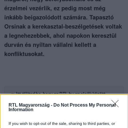
érzelmei vezérlik, ez pedig most még
inkább beigazolódott számára. Tapasztó
Orsinak a kerekasztal-beszélgetések voltak
a legnehezebbek, ahol napokon keresztül
durván és nyíltan vállalni kellett a
konfliktusokat.
Itt állítsd be, hogy az RTL.hu az elsők között
legyen a Google-találatokban!
RTL Magyarország -
Do Not Process My Personal
Information
If you wish to opt-out of the sale, sharing to third parties, or