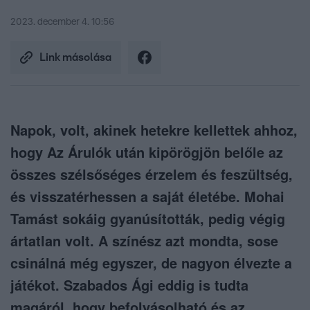
2023. december 4. 10:56
Link másolása
Napok, volt, akinek hetekre kellettek ahhoz,
hogy Az Árulók után kipörögjön belőle az
összes szélsőséges érzelem és feszültség,
és visszatérhessen a saját életébe. Mohai
Tamást sokáig gyanúsították, pedig végig
ártatlan volt. A színész azt mondta, sose
csinálná még egyszer, de nagyon élvezte a
játékot. Szabados Ági eddig is tudta
magáról, hogy befolyásolható és az