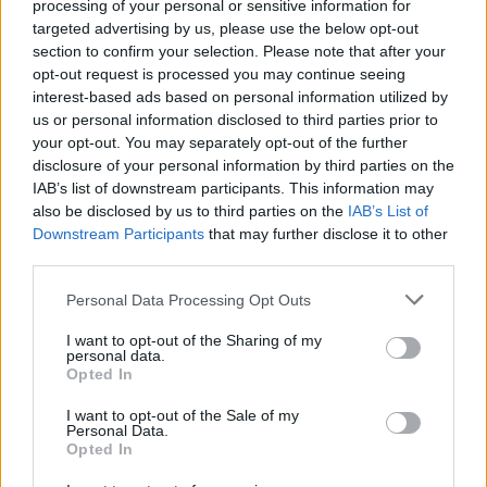
processing of your personal or sensitive information for
targeted advertising by us, please use the below opt-out
section to confirm your selection. Please note that after your
opt-out request is processed you may continue seeing
interest-based ads based on personal information utilized by
us or personal information disclosed to third parties prior to
your opt-out. You may separately opt-out of the further
disclosure of your personal information by third parties on the
Kövess minket, és értesülj a friss hírekről a
IAB’s list of downstream participants. This information may
Facebookon is!
also be disclosed by us to third parties on the
IAB’s List of
Downstream Participants
that may further disclose it to other
third parties.
Követem
Please note that this website/app uses one or more Google
Personal Data Processing Opt Outs
services and may gather and store information including but
not limited to your visit or usage behaviour. You may click to
I want to opt-out of the Sharing of my
personal data.
grant or deny consent to Google and its third-party tags to
Opted In
use your data for below specified purposes in below Google
consent section.
#
REGGELI
#
VIDEÓ
#
SZABADOS ÁGI
I want to opt-out of the Sale of my
Personal Data.
#
ADÁSRÉSZLETEK
#
ÁRULÓK
#
TAPASZTÓ ORSI
Opted In
#
RTL
#
MOHAI TAMÁS
#
GYŐZTESEK