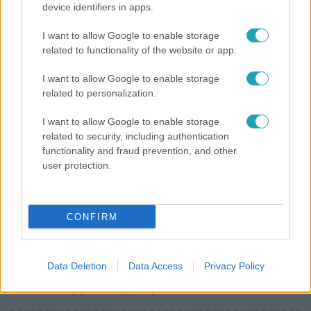
device identifiers in apps.
Életmód
I want to allow Google to enable storage
Ez a nyári lábbeli észrevétlenül nyírja ki a bokádat
related to functionality of the website or app.
és a gerincedet
I want to allow Google to enable storage
related to personalization.
17:49
I want to allow Google to enable storage
related to security, including authentication
functionality and fraud prevention, and other
user protection.
CONFIRM
Fókusz
Data Deletion
Data Access
Privacy Policy
Megdöbbentő állapotban maradt meg az inotai
hőerőmű egykori központja