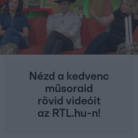
Nézd a kedvenc
műsoraid
rövid videóit
az RTL.hu-n!