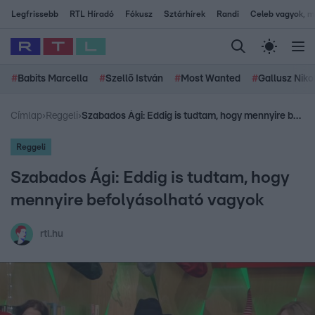
Legfrissebb
RTL Híradó
Fókusz
Sztárhírek
Randi
Celeb vagyok, me
#
Babits Marcella
#
Szellő István
#
Most Wanted
#
Gallusz Niko
Címlap
›
Reggeli
›
Szabados Ági: Eddig is tudtam, hogy mennyire befolyásolható vagyok
Reggeli
Szabados Ági: Eddig is tudtam, hogy
mennyire befolyásolható vagyok
rtl.hu