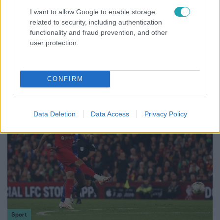
I want to allow Google to enable storage
related to security, including authentication
Sport
functionality and fraud prevention, and other
2023. október 15. 4:50
user protection.
Videón Sallai bődületes bombagólja, amivel a
magyar válogatott megverte Szerbiát
A meccs végén balhézó kapusnak esélye sem volt.
CONFIRM
Data Deletion
Data Access
Privacy Policy
Sport