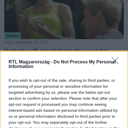
Kultúra
2023. december 12. 17:21
Hazánkban 18-as karikát kapott egy máshol
hatévesek által is nézhető film, mert az egyik
RTL Magyarország -
Do Not Process My Personal
szereplő transznemű
Information
Megvédik a gyerekeket az Amerikai Szamoa
fociválogatottjáról szóló vígjátéktól.
If you wish to opt-out of the sale, sharing to third parties, or
processing of your personal or sensitive information for
targeted advertising by us, please use the below opt-out
section to confirm your selection. Please note that after your
opt-out request is processed you may continue seeing
interest-based ads based on personal information utilized by
us or personal information disclosed to third parties prior to
your opt-out. You may separately opt-out of the further