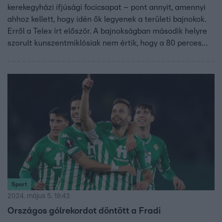
kerekegyházi ifjúsági focicsapat – pont annyit, amennyi
ahhoz kellett, hogy idén ők legyenek a területi bajnokok.
Erről a Telex írt először. A bajnokságban második helyre
szorult kunszentmiklósiak nem értik, hogy a 80 perces
játékidő alatt hogyan lehet ennyi gólt rúgni. A
kerekegyháziak szerint csoda történt a pályán, a
labdarúgó szövetség vizsgálatot indít az ügyben.
Sport
2024. május 5. 19:43
Országos gólrekordot döntött a Fradi