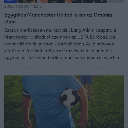
2022. október 7. 12:12
Egygólos Manchester United-siker az Omonia
ellen
Szoros mérkőzésen maradt alul Lang Ádám csapata a
Manchester Uniteddel szemben az UEFA Európa Liga
csoportkörének harmadik fordulójában. Az Eindhoven
kiütötte a Zürichet, a Sturm Graz és a Lazio nem bírt
egymással, az Union Berlin emberhátrányban is nyert, a
Monaco legyőzte a Trabzonsport. Nézzük, milyen
eredmények születtek a 18:45-kor kezdődött meccseken!