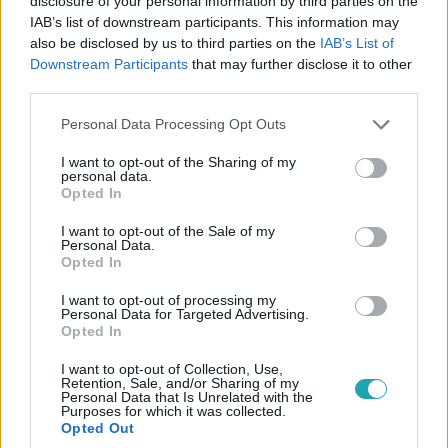
disclosure of your personal information by third parties on the
IAB’s list of downstream participants. This information may
also be disclosed by us to third parties on the
IAB’s List of
Downstream Participants
that may further disclose it to other
third parties.
Sport
Please note that this website/app uses one or more Google
Personal Data Processing Opt Outs
services and may gather and store information including but
2023. december 7. 6:06
not limited to your visit or usage behaviour. You may click to
I want to opt-out of the Sharing of my
Szoboszlait az előző meccsén lecserélték, most
personal data.
grant or deny consent to Google and its third-party tags to
Opted In
góllal biztosította a Liverpool győzelmét
use your data for below specified purposes in below Google
Szoboszlai Dominik higgadtan emelt a kapuba, ez volt a
consent section.
I want to opt-out of the Sale of my
Personal Data.
második PL-gólja.
Opted In
I want to opt-out of processing my
Personal Data for Targeted Advertising.
Opted In
I want to opt-out of Collection, Use,
Retention, Sale, and/or Sharing of my
Personal Data that Is Unrelated with the
Purposes for which it was collected.
Opted Out