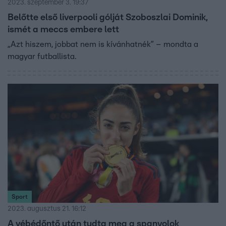
2023. szeptember 3. 19:37
Belőtte első liverpooli gólját Szoboszlai Dominik,
ismét a meccs embere lett
„Azt hiszem, jobbat nem is kívánhatnék” – mondta a
magyar futballista.
Sport
2023. augusztus 21. 16:12
A vébédőntő után tudta meg a spanyolok