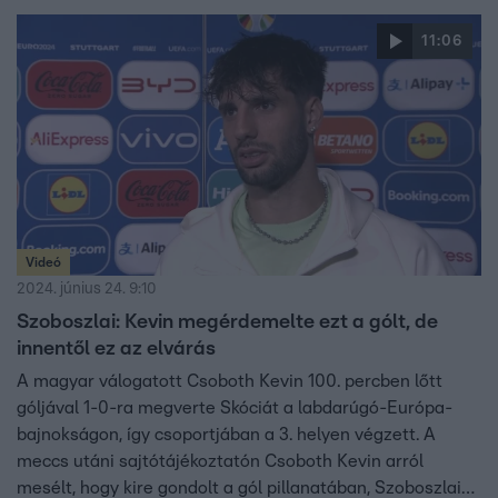
mesterséges intelligenciával megjósoltatták a mai olasz-
11:06
horvát meccs eredményét.
Videó
2024. június 24. 9:10
Szoboszlai: Kevin megérdemelte ezt a gólt, de
innentől ez az elvárás
A magyar válogatott Csoboth Kevin 100. percben lőtt
góljával 1-0-ra megverte Skóciát a labdarúgó-Európa-
bajnokságon, így csoportjában a 3. helyen végzett. A
meccs utáni sajtótájékoztatón Csoboth Kevin arról
mesélt, hogy kire gondolt a gól pillanatában, Szoboszlai