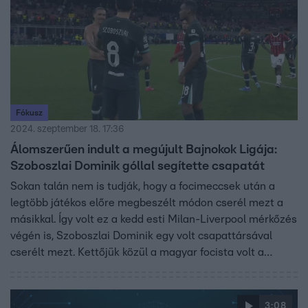
Fókusz
2024. szeptember 18. 17:36
Álomszerűen indult a megújult Bajnokok Ligája:
Szoboszlai Dominik góllal segítette csapatát
Sokan talán nem is tudják, hogy a focimeccsek után a
legtöbb játékos előre megbeszélt módon cserél mezt a
másikkal. Így volt ez a kedd esti Milan-Liverpool mérkőzés
végén is, Szoboszlai Dominik egy volt csapattársával
cserélt mezt. Kettőjük közül a magyar focista volt a
boldogabb, hiszen gólt lőtt és nyert a csapata is. A Fókusz
stábja ott volt a helyszínen.
3:08