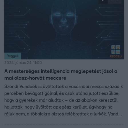
Reggeli
2024. június 24. 11:00
A mesterséges intelligencia meglepetést jósol a
mai olasz-horvát meccsre
Szondi Vandáék is üvöltöttek a vasárnapi meccs századik
percében bevágott gólnál, és csak utána jutott eszükbe,
hogy a gyerekek már aludtak – de az ablakon keresztül
hallották, hogy üvöltött az egész kerület, úgyhogy ha
rájuk nem, a többiekre biztos felébredtek a lurkók. Vanda
és Peller Anna megbeszélték Varga Barnabás
horrorsérüléséről szóló legfrissebb híreket, majd pedig a