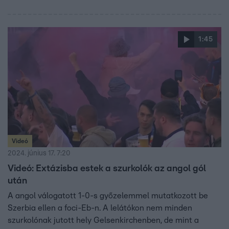
pedig elmondta véleményét a meccsről és a mentős
személyzetről is, akik nem siettek egyből Varga Barnabás
segítségére. A csapat több tagja is mesélt terveikről,
1:45
ünneplésről.
Videó
2024. június 17. 7:20
Videó: Extázisba estek a szurkolók az angol gól
után
A angol válogatott 1-0-s győzelemmel mutatkozott be
Szerbia ellen a foci-Eb-n. A lelátókon nem minden
szurkolónak jutott hely Gelsenkirchenben, de mint a