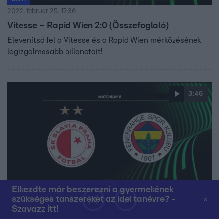
2022. február 25. 17:36
Vitesse – Rapid Wien 2:0 (Összefoglaló)
Elevenítsd fel a Vitesse és a Rapid Wien mérkőzésének
legizgalmasabb pillanatait!
3:46
Elkezdte már beszerezni a gyermekének
UEFA
szükséges tanszereket az idei tanévre? -
2022. február 25. 17:35
Szavazz itt!
Slavia Praha – Fenerbahçe 3:2 (Összefoglaló)