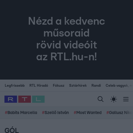
Nézd a kedvenc
műsoraid
rövid videóit
az RTL.hu-n!
Legfrissebb
RTL Híradó
Fókusz
Sztárhírek
Randi
Celeb vagyok, me
#
Babits Marcella
#
Szellő István
#
Most Wanted
#
Gallusz Niko
GÓL