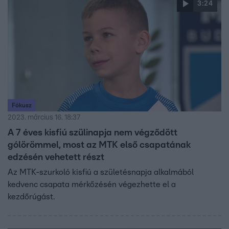
3:24
Fókusz
2023. március 16. 18:37
A 7 éves kisfiú szülinapja nem végződött
gólörömmel, most az MTK első csapatának
edzésén vehetett részt
Az MTK-szurkoló kisfiú a születésnapja alkalmából
kedvenc csapata mérkőzésén végezhette el a
kezdőrúgást.