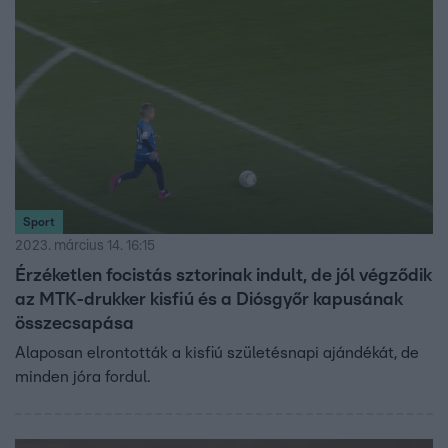
Sport
2023. március 14. 16:15
Érzéketlen focistás sztorinak indult, de jól végződik
az MTK-drukker kisfiú és a Diósgyőr kapusának
összecsapása
Alaposan elrontották a kisfiú születésnapi ajándékát, de
minden jóra fordul.