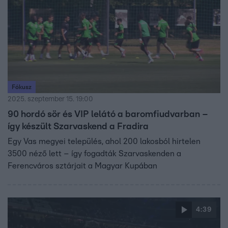
Fókusz
2025. szeptember 15. 19:00
90 hordó sör és VIP lelátó a baromfiudvarban –
így készült Szarvaskend a Fradira
Egy Vas megyei település, ahol 200 lakosból hirtelen
3500 néző lett – így fogadták Szarvaskenden a
Ferencváros sztárjait a Magyar Kupában
4:39