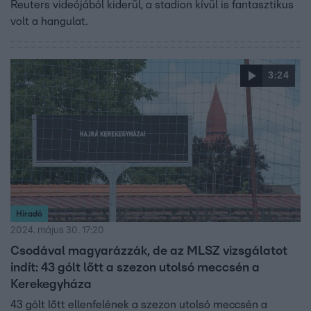
Reuters videójából kiderül, a stadion kívül is fantasztikus
volt a hangulat.
3:24
Híradó
2024. május 30. 17:20
Csodával magyarázzák, de az MLSZ vizsgálatot
indít: 43 gólt lőtt a szezon utolsó meccsén a
Kerekegyháza
43 gólt lőtt ellenfelének a szezon utolsó meccsén a