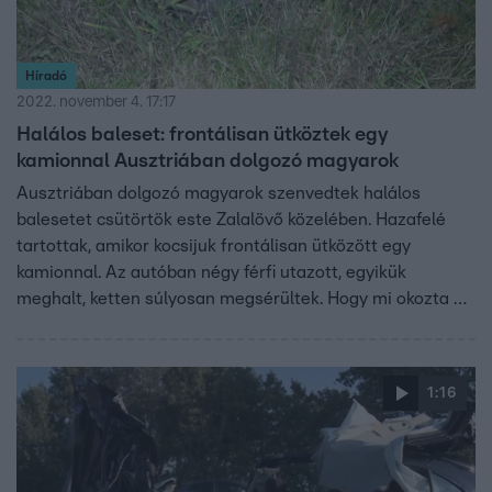
Híradó
2022. november 4. 17:17
Halálos baleset: frontálisan ütköztek egy
kamionnal Ausztriában dolgozó magyarok
Ausztriában dolgozó magyarok szenvedtek halálos
balesetet csütörtök este Zalalövő közelében. Hazafelé
tartottak, amikor kocsijuk frontálisan ütközött egy
kamionnal. Az autóban négy férfi utazott, egyikük
meghalt, ketten súlyosan megsérültek. Hogy mi okozta a
balesetet, még vizsgálják.
1:16