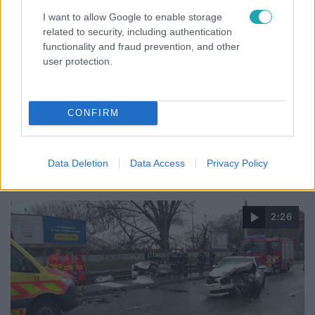
I want to allow Google to enable storage
related to security, including authentication
functionality and fraud prevention, and other
Bulvár
user protection.
2022. december 29. 17:01
Tokár Tamás autóbalesetet szenvedett, a vétkes
sofőr meg sem állt
CONFIRM
A Fókusz műsorvezetője majdnem frontálisan
karambolozott, de még időben sikerült elrántania a
kormányt.
Data Deletion
Data Access
Privacy Policy
2:26