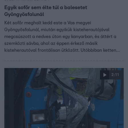
Egyik sofőr sem élte túl a balesetet
Gyöngyösfalunál
Két sofőr meghalt kedd este a Vas megyei
Gyöngyösfalunál, miután egyikük kisteherautójával
megcsúszott a nedves úton egy kanyarban, és áttért a
szemközti sávba, ahol az éppen érkező másik
kisteherautóval frontálisan ütközött. Utóbbiban ketten
ültek, csak az utas élte túl a balesetet, súlyos
sérülésekkel szállították kórházba.
2:11