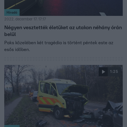
Híradó
2022. december 17. 17:17
Négyen vesztették életüket az utakon néhány órán
belül
Paks közelében két tragédia is történt péntek este az
esős időben.
1:25