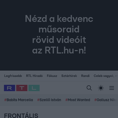
Nézd a kedvenc
műsoraid
rövid videóit
az RTL.hu-n!
Legfrissebb
RTL Híradó
Fókusz
Sztárhírek
Randi
Celeb vagyok, me
#
Babits Marcella
#
Szellő István
#
Most Wanted
#
Gallusz Niko
FRONTÁLIS