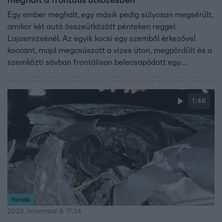
meghalt a frontális ütközésben
Egy ember meghalt, egy másik pedig súlyosan megsérült,
amikor két autó összeütközött pénteken reggel
Lajosmizsénél. Az egyik kocsi egy szemből érkezővel
koccant, majd megcsúszott a vizes úton, megpördült és a
szemközti sávban frontálisan belecsapódott egy
harmadik autóba.
1:46
Híradó
2023. november 9. 17:34