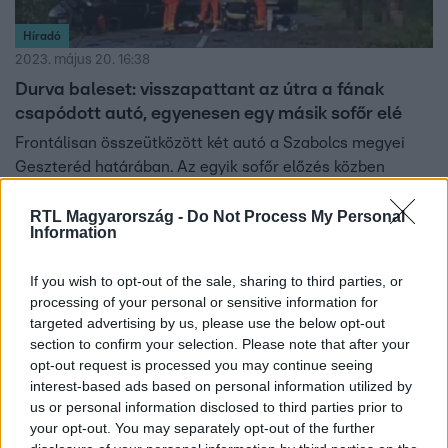
Híradó
2023. május 20. 16:38
Durva baleset: visszapattant az útra a fának
csapódott autó, egyenesen egy másik sofőr elé
Frontálisan összeütközött két autó a Szabolcs megyei
Geszteréd határában. Az egyik sofőr előzés közben
elvesztette uralmát kocsija felett, fának csapódott, majd
az autó visszapattant az útra, és ekkor csattant neki a
RTL Magyarország -
Do Not Process My Personal
Information
másik autónak. A hibázó 23 éves sofőrt súlyos
sérülésekkel, mentőhelikopterrel vitték kórházba.
If you wish to opt-out of the sale, sharing to third parties, or
processing of your personal or sensitive information for
targeted advertising by us, please use the below opt-out
section to confirm your selection. Please note that after your
opt-out request is processed you may continue seeing
interest-based ads based on personal information utilized by
us or personal information disclosed to third parties prior to
your opt-out. You may separately opt-out of the further