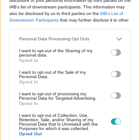
disclosure of your personal information by third parties on the
IAB’s list of downstream participants. This information may
also be disclosed by us to third parties on the
IAB’s List of
Downstream Participants
that may further disclose it to other
Külföld
third parties.
2023. március 2. 10:10
Please note that this website/app uses one or more Google
Horrorvideó készült arról, ahogy egy menekülő
Personal Data Processing Opt Outs
services and may gather and store information including but
autó kamionba csapódik
not limited to your visit or usage behaviour. You may click to
I want to opt-out of the Sharing of my
A 19 éves brit sofőr a rendőröket próbálta lerázni, brutális
personal data.
grant or deny consent to Google and its third-party tags to
Opted In
baleset lett a vége Lincolnshire-ben.
use your data for below specified purposes in below Google
consent section.
I want to opt-out of the Sale of my
Personal Data.
Opted In
1:45
I want to opt-out of processing my
Personal Data for Targeted Advertising.
Opted In
I want to opt-out of Collection, Use,
Retention, Sale, and/or Sharing of my
Personal Data that Is Unrelated with the
Purposes for which it was collected.
Opted Out