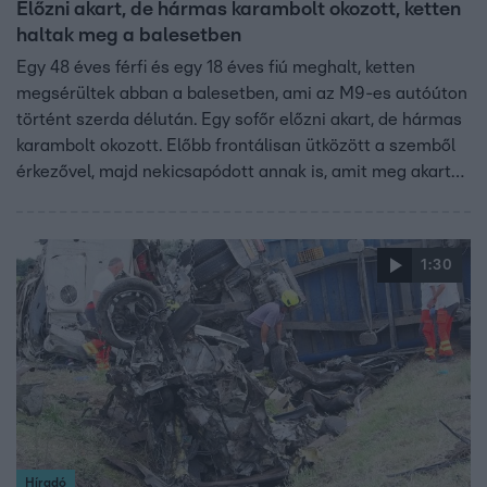
Előzni akart, de hármas karambolt okozott, ketten
haltak meg a balesetben
Egy 48 éves férfi és egy 18 éves fiú meghalt, ketten
megsérültek abban a balesetben, ami az M9-es autóúton
történt szerda délután. Egy sofőr előzni akart, de hármas
karambolt okozott. Előbb frontálisan ütközött a szemből
érkezővel, majd nekicsapódott annak is, amit meg akart
előzni. A vétkes sofőr és hátul ülő utasa vesztette életét.
1:30
Híradó