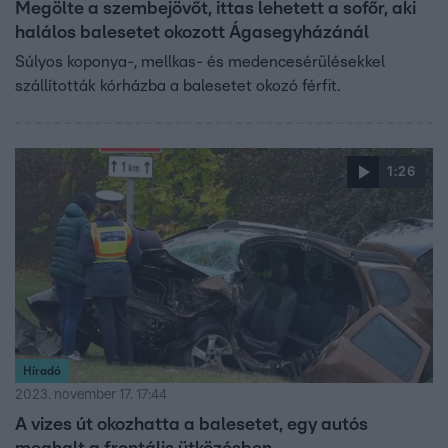
Megölte a szembejövőt, ittas lehetett a sofőr, aki
halálos balesetet okozott Ágasegyházánál
Súlyos koponya-, mellkas- és medencesérülésekkel
szállították kórházba a balesetet okozó férfit.
1:26
Híradó
2023. november 17. 17:44
A vizes út okozhatta a balesetet, egy autós