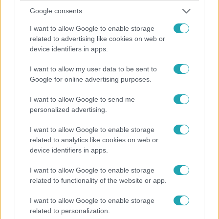
Google consents
Híradó
I want to allow Google to enable storage
2023. február 22. 17:22
related to advertising like cookies on web or
Jánoshalma polgármestere az autójában ülve
device identifiers in apps.
látta a halálos balesetet
I want to allow my user data to be sent to
Frontálisan ütközött két autó, az egyik sofőrje meghalt
Google for online advertising purposes.
kedden délután a Bács-Kiskun megyei Bócsánál. A másik,
72 éves sofőr súlyosan megsérült. Egy harmadik autó ki
I want to allow Google to send me
akarta kerülni az ütközést, ő egy fának csapódott.
personalized advertising.
Jánoshalma polgármestere is az úton volt, amikor a
baleset történt, az ő autójának is nekimentek, kitört a
I want to allow Google to enable storage
related to analytics like cookies on web or
hátsó ablaka.
device identifiers in apps.
I want to allow Google to enable storage
related to functionality of the website or app.
I want to allow Google to enable storage
related to personalization.