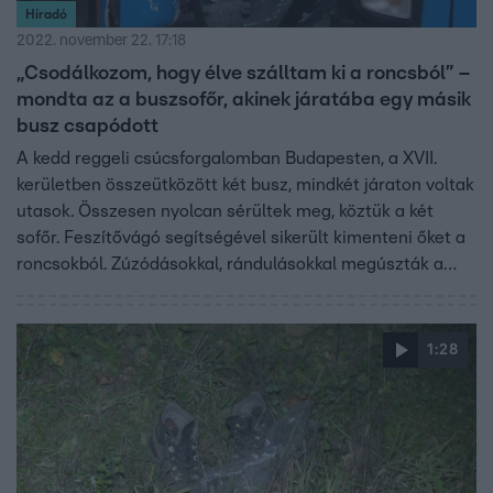
Híradó
2022. november 22. 17:18
„Csodálkozom, hogy élve szálltam ki a roncsból” –
mondta az a buszsofőr, akinek járatába egy másik
busz csapódott
A kedd reggeli csúcsforgalomban Budapesten, a XVII.
kerületben összeütközött két busz, mindkét járaton voltak
utasok. Összesen nyolcan sérültek meg, köztük a két
sofőr. Feszítővágó segítségével sikerült kimenteni őket a
roncsokból. Zúzódásokkal, rándulásokkal megúszták a
balesetet, amit az okozhatott, hogy az egyik sofőr rosszul
lett.
1:28