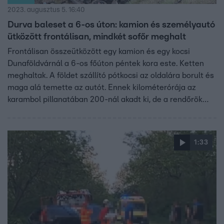
2023. augusztus 5. 16:40
Durva baleset a 6-os úton: kamion és személyautó
ütközött frontálisan, mindkét sofőr meghalt
Frontálisan összeütközött egy kamion és egy kocsi
Dunaföldvárnál a 6-os főúton péntek kora este. Ketten
meghaltak. A földet szállító pótkocsi az oldalára borult és
maga alá temette az autót. Ennek kilométerórája az
karambol pillanatában 200-nál akadt ki, de a rendőrök
még vizsgálják, hogy a sofőr valóban túllépte-e a
megengedett sebességet.
1:33