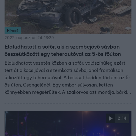
Híradó
2022. augusztus 24. 16:29
Elaludhatott a sofőr, aki a szembejövő sávban
összeütközött egy teherautóval az 5-ös főúton
Elaludhatott vezetés közben a sofőr, valószínűleg ezért
tért át a kocsijával a szemközti sávba, ahol frontálisan
ütközött egy teherautóval. A baleset kedden történt az 5-
ös úton, Csengelénél. Egy ember súlyosan, ketten
könnyebben megsérültek. A szakorvos azt mondja: bárki
elaludhat vezetés közben, de ennek vannak figyelmeztető
jelei, amiket komolyan kell venni.
2:14