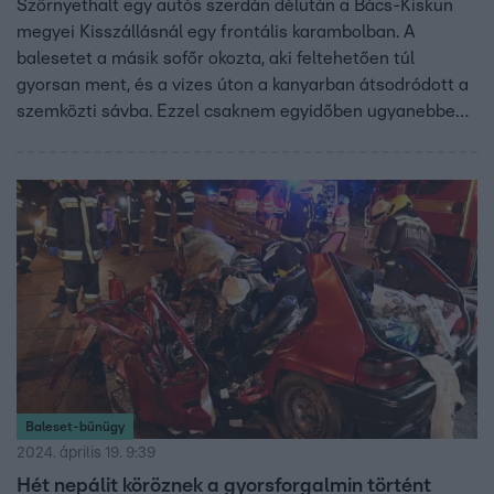
Szörnyethalt egy autós szerdán délután a Bács-Kiskun
megyei Kisszállásnál egy frontális karambolban. A
balesetet a másik sofőr okozta, aki feltehetően túl
gyorsan ment, és a vizes úton a kanyarban átsodródott a
szemközti sávba. Ezzel csaknem egyidőben ugyanebben
a megyében, Harkatötönynél is frontális karambol volt.
Ott kanyarban előzött egy buszt a vétkes sofőr, de nem
ért vissza időben a sávjába.
Baleset-bűnügy
2024. április 19. 9:39
Hét nepálit köröznek a gyorsforgalmin történt