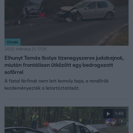
Híradó
2022. március 21. 17:25
Elhunyt Tamás Ibolya tizenegyszeres judobajnok,
miután frontálisan ütközött egy bedrogozott
sofőrrel
A fiatal férfinak nem lett komoly baja, a rendőrök
kezdeményezték a letartóztatását.
1:45