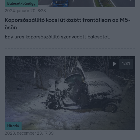
Baleset-bűnügy
2024. január 20. 8:23
Koporsószállító kocsi ütközött frontálisan az M5-
ösön
Egy üres koporsószállító szenvedett balesetet.
1:31
Híradó
2023. december 23. 17:39