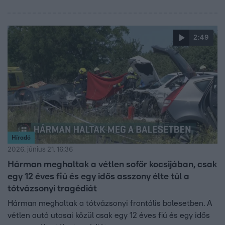
2:49
Híradó
2026. június 21. 16:36
Hárman meghaltak a vétlen sofőr kocsijában, csak
egy 12 éves fiú és egy idős asszony élte túl a
tótvázsonyi tragédiát
Hárman meghaltak a tótvázsonyi frontális balesetben. A
vétlen autó utasai közül csak egy 12 éves fiú és egy idős