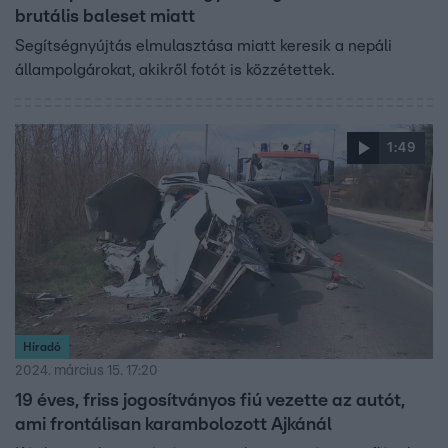
brutális baleset miatt
Segítségnyújtás elmulasztása miatt keresik a nepáli
állampolgárokat, akikről fotót is közzétettek.
1:49
Híradó
2024. március 15. 17:20
19 éves, friss jogosítványos fiú vezette az autót,
ami frontálisan karambolozott Ajkánál