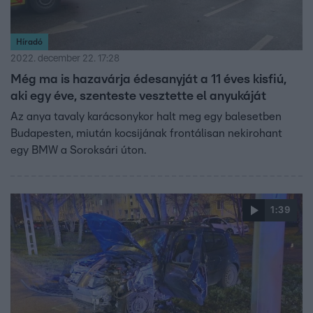
Híradó
2022. december 22. 17:28
Még ma is hazavárja édesanyját a 11 éves kisfiú,
aki egy éve, szenteste vesztette el anyukáját
Az anya tavaly karácsonykor halt meg egy balesetben
Budapesten, miután kocsijának frontálisan nekirohant
egy BMW a Soroksári úton.
1:39