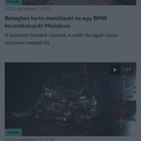
Híradó
2022. december 1. 17:23
Beteghez tartó mentőautó és egy BMW
karambolozott Miskolcon
A kocsiban fiatalok utaztak, a sofőr és egyik utasa
súlyosan megsérült.
1:57
Híradó
2022. november 22. 17:24