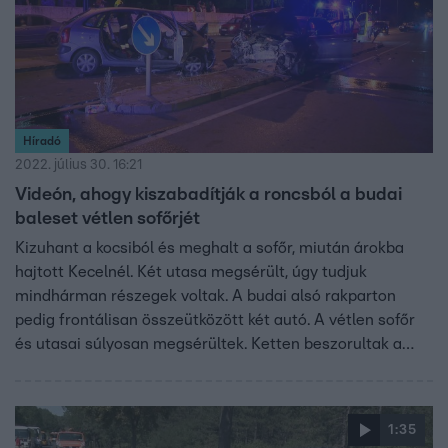
Híradó
2022. július 30. 16:21
Videón, ahogy kiszabadítják a roncsból a budai
baleset vétlen sofőrjét
Kizuhant a kocsiból és meghalt a sofőr, miután árokba
hajtott Kecelnél. Két utasa megsérült, úgy tudjuk
mindhárman részegek voltak. A budai alsó rakparton
pedig frontálisan összeütközött két autó. A vétlen sofőr
és utasai súlyosan megsérültek. Ketten beszorultak a
roncsba, őket a tűzoltók szabadították ki. A mentésről
videó is készült.
1:35