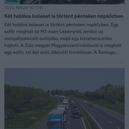
Híradó
2024. február 16. 17:41
Két halálos baleset is történt pénteken napközben
Két halálos baleset is történt pénteken napközben. Egy
sofőr meghalt az M1-esen Lébénynél, amikor az
autópályakezelő autójába, majd egy kisteherautóba
hajtott. A Zala megyei Magyarszentmiklósnál is meghalt
egy sofőr, ott két autó ütközött frontálisan. A Somogy
megyei Látránynál mentőhelikopter ment egy autó
vezetőjéért, az M1-esen Mosonszentmiklósnál pedig
három kamion ment egymásba.