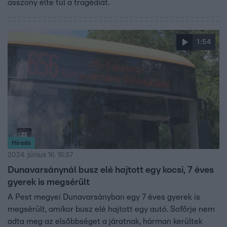
asszony élte túl a tragédiát.
1:54
Híradó
2024. június 16. 16:37
Dunavarsánynál busz elé hajtott egy kocsi, 7 éves
gyerek is megsérült
A Pest megyei Dunavarsányban egy 7 éves gyerek is
megsérült, amikor busz elé hajtott egy autó. Sofőrje nem
adta meg az elsőbbséget a járatnak, hárman kerültek