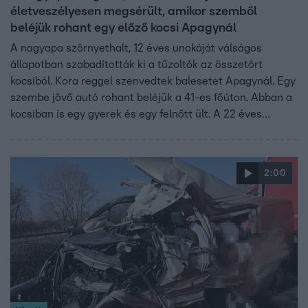
életveszélyesen megsérült, amikor szemből
beléjük rohant egy előző kocsi Apagynál
A nagyapa szörnyethalt, 12 éves unokáját válságos
állapotban szabadították ki a tűzoltók az összetört
kocsiból. Kora reggel szenvedtek balesetet Apagynál. Egy
szembe jövő autó rohant beléjük a 41-es főúton. Abban a
kocsiban is egy gyerek és egy felnőtt ült. A 22 éves
fiatalember és a 9 éves lány is megsérült, ők is kórházba
kerültek. A nagypapa mellett utazó kisfiút súlyos
törésekkel kellett megoperálni.
2:00