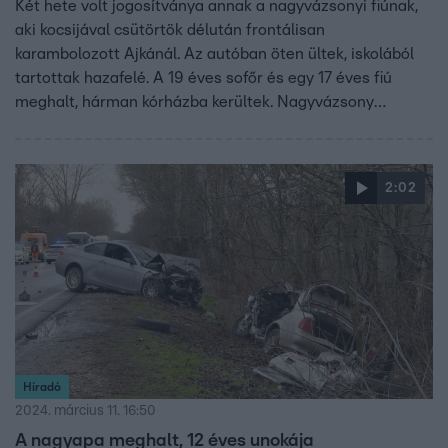
Két hete volt jogosítványa annak a nagyvázsonyi fiúnak,
aki kocsijával csütörtök délután frontálisan
karambolozott Ajkánál. Az autóban öten ültek, iskolából
tartottak hazafelé. A 19 éves sofőr és egy 17 éves fiú
meghalt, hárman kórházba kerültek. Nagyvázsony
polgármestere azt mondja, a helyieket megrázta a
tragédia. A fiút sokan ismerték, szerették, tevékeny tagja
volt a falunak.
2:02
Híradó
2024. március 11. 16:50
A nagyapa meghalt, 12 éves unokája