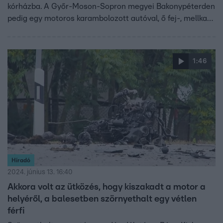
kórházba. A Győr-Moson-Sopron megyei Bakonypéterden
pedig egy motoros karambolozott autóval, ő fej-, mellkas-
és medencesérülést szenvedett. Olyan erejű volt az
ütközés, hogy a kocsi eleje teljesen összetört.
1:46
Híradó
2024. június 13. 16:40
Akkora volt az ütközés, hogy kiszakadt a motor a
helyéről, a balesetben szörnyethalt egy vétlen
férfi