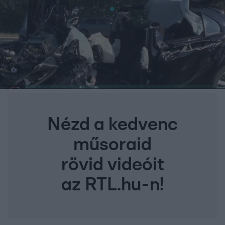
Nézd a kedvenc
műsoraid
rövid videóit
az RTL.hu-n!