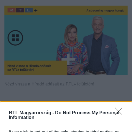
Nézd vissza a Híradó adásait az RTL+ felületén!
Itt állítsd be, hogy az RTL.hu az elsők között
RTL Magyarország -
Do Not Process My Personal
legyen a Google-találatokban!
Information
If you wish to opt-out of the sale, sharing to third parties, or