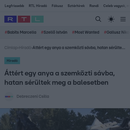
Legfrissebb
RTL Híradó
Fókusz
Sztárhírek
Randi
Celeb vagyok, me
#
Babits Marcella
#
Szellő István
#
Most Wanted
#
Gallusz Niko
Címlap
›
Híradó
›
Áttért egy anya a szemközti sávba, hatan sérültek meg a balesetben
Híradó
Áttért egy anya a szemközti sávba,
hatan sérültek meg a balesetben
Debreczeni Csilla