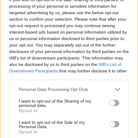
processing of your personal or sensitive information for
targeted advertising by us, please use the below opt-out
section to confirm your selection. Please note that after your
opt-out request is processed you may continue seeing
interest-based ads based on personal information utilized by
us or personal information disclosed to third parties prior to
your opt-out. You may separately opt-out of the further
disclosure of your personal information by third parties on the
IAB’s list of downstream participants. This information may
Kövess minket, és értesülj a friss hírekről a
also be disclosed by us to third parties on the
IAB’s List of
Facebookon is!
Downstream Participants
that may further disclose it to other
third parties.
Követem
Please note that this website/app uses one or more Google
Personal Data Processing Opt Outs
services and may gather and store information including but
not limited to your visit or usage behaviour. You may click to
I want to opt-out of the Sharing of my
personal data.
grant or deny consent to Google and its third-party tags to
Opted In
use your data for below specified purposes in below Google
consent section.
I want to opt-out of the Sale of my
Personal Data.
#
HÍRADÓ
#
VIDEÓ
#
BALESET
#
FRONTÁLIS
Opted In