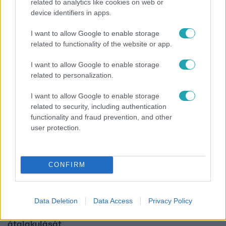
related to analytics like cookies on web or
Bulvár
device identifiers in apps.
Már nagymama, de a fiai is kész férfiak: friss fotón
I want to allow Google to enable storage
Szandi fiai
related to functionality of the website or app.
I want to allow Google to enable storage
related to personalization.
7:02
I want to allow Google to enable storage
related to security, including authentication
functionality and fraud prevention, and other
user protection.
CONFIRM
Reggeli
Data Deletion
Data Access
Privacy Policy
19 évesen nyert modellversenyt Heidi Klum –
szakértő elemzi a szupermodell évtizedes
átalakulását