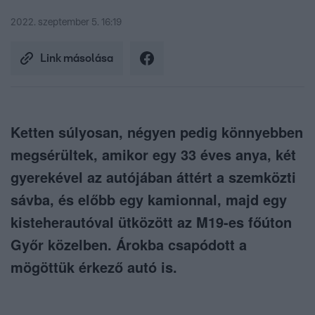
2022. szeptember 5. 16:19
Link másolása
Ketten súlyosan, négyen pedig könnyebben
megsérültek, amikor egy 33 éves anya, két
gyerekével az autójában áttért a szemközti
sávba, és előbb egy kamionnal, majd egy
kisteherautóval ütközött az M19-es főúton
Győr közelben. Árokba csapódott a
mögöttük érkező autó is.