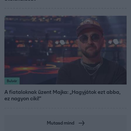
Bulvár
A fiataloknak üzent Majka: „Hagyjátok ezt abba,
ez nagyon ciki!”
Mutasd mind