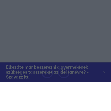
Elkezdte már beszerezni a gyermekének
szükséges tanszereket az idei tanévre? -
Szavazz itt!