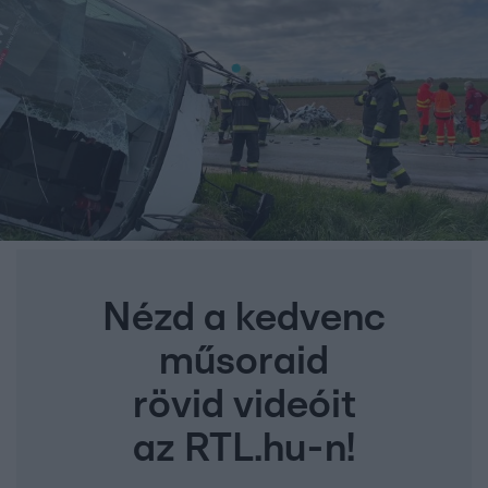
Nézd a kedvenc
műsoraid
rövid videóit
az RTL.hu-n!