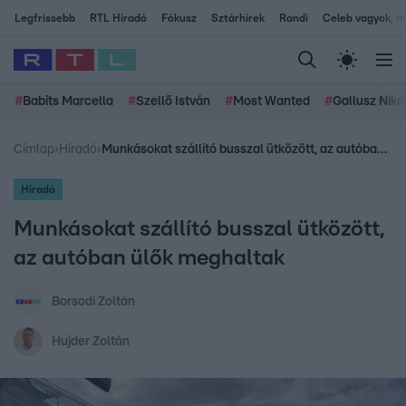
Legfrissebb
RTL Híradó
Fókusz
Sztárhírek
Randi
Celeb vagyok, me
#
Babits Marcella
#
Szellő István
#
Most Wanted
#
Gallusz Niko
Címlap
›
Híradó
›
Munkásokat szállító busszal ütközött, az autóban ülők meghaltak
Híradó
Munkásokat szállító busszal ütközött,
az autóban ülők meghaltak
Borsodi Zoltán
Hujder Zoltán