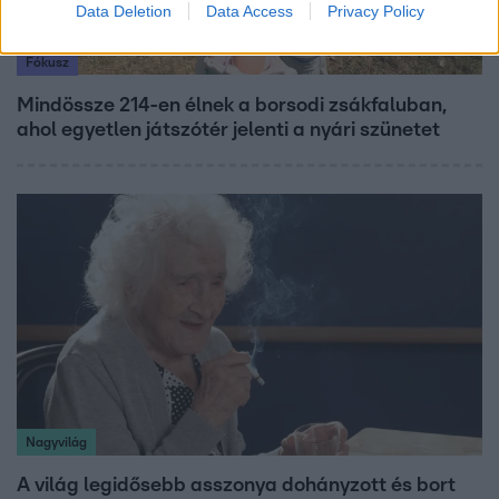
Data Deletion
Data Access
Privacy Policy
Fókusz
Mindössze 214-en élnek a borsodi zsákfaluban,
ahol egyetlen játszótér jelenti a nyári szünetet
Nagyvilág
A világ legidősebb asszonya dohányzott és bort