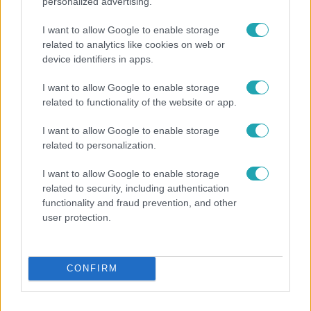
personalized advertising.
I want to allow Google to enable storage
related to analytics like cookies on web or
device identifiers in apps.
I want to allow Google to enable storage
related to functionality of the website or app.
Bulvár
I want to allow Google to enable storage
Nem hinnéd, melyik világsztárnak tulajdonítják a
related to personalization.
legmagasabb IQ-t
I want to allow Google to enable storage
related to security, including authentication
functionality and fraud prevention, and other
6:41
user protection.
CONFIRM