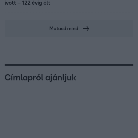
ivott – 122 évig élt
Mutasd mind
Címlapról ajánljuk