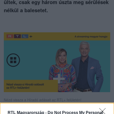
ültek, csak egy három úszta meg sérülések
nélkül a balesetet.
Nézd vissza a Híradó adásait az RTL+ felületén!
RTL Magyarország -
Do Not Process My Personal