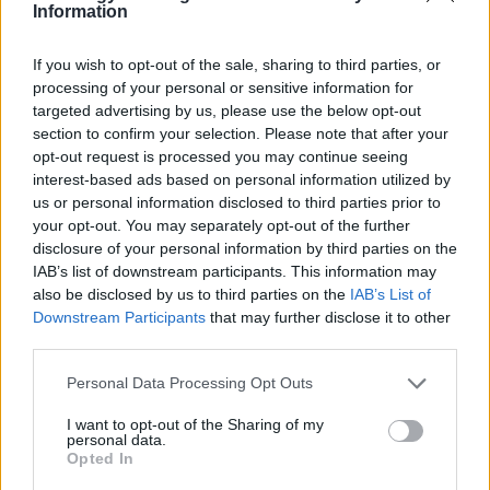
Information
Itt állítsd be, hogy az RTL.hu az elsők között
legyen a Google-találatokban!
If you wish to opt-out of the sale, sharing to third parties, or
processing of your personal or sensitive information for
targeted advertising by us, please use the below opt-out
section to confirm your selection. Please note that after your
opt-out request is processed you may continue seeing
interest-based ads based on personal information utilized by
us or personal information disclosed to third parties prior to
your opt-out. You may separately opt-out of the further
disclosure of your personal information by third parties on the
IAB’s list of downstream participants. This information may
also be disclosed by us to third parties on the
IAB’s List of
Downstream Participants
that may further disclose it to other
Kövess minket, és értesülj a friss hírekről a
third parties.
Facebookon is!
Please note that this website/app uses one or more Google
Personal Data Processing Opt Outs
services and may gather and store information including but
not limited to your visit or usage behaviour. You may click to
I want to opt-out of the Sharing of my
Követem
personal data.
grant or deny consent to Google and its third-party tags to
Opted In
use your data for below specified purposes in below Google