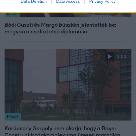
Data Deletion
Data Access
Privacy Policy
Bulvár
Bódi Guszti és Margó büszkén jelentették be:
megvan a család első diplomása
3:03
Híradó
Karácsony Gergely nem akarja, hogy a Bayer
Construct irodakomplexuma üresen maradjon