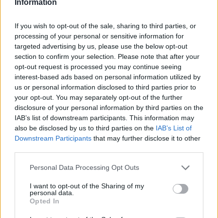
Information
Itt állítsd be, hogy az RTL.hu az elsők között
legyen a Google-találatokban!
If you wish to opt-out of the sale, sharing to third parties, or
processing of your personal or sensitive information for
targeted advertising by us, please use the below opt-out
section to confirm your selection. Please note that after your
opt-out request is processed you may continue seeing
interest-based ads based on personal information utilized by
us or personal information disclosed to third parties prior to
your opt-out. You may separately opt-out of the further
disclosure of your personal information by third parties on the
IAB’s list of downstream participants. This information may
also be disclosed by us to third parties on the
IAB’s List of
Downstream Participants
that may further disclose it to other
Kövess minket, és értesülj a friss hírekről a
third parties.
Facebookon is!
Please note that this website/app uses one or more Google
Personal Data Processing Opt Outs
services and may gather and store information including but
Követem
not limited to your visit or usage behaviour. You may click to
I want to opt-out of the Sharing of my
personal data.
grant or deny consent to Google and its third-party tags to
Opted In
use your data for below specified purposes in below Google
consent section.