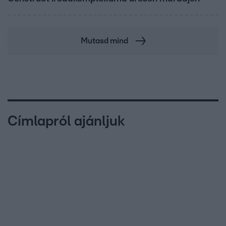
Mutasd mind
Címlapról ajánljuk