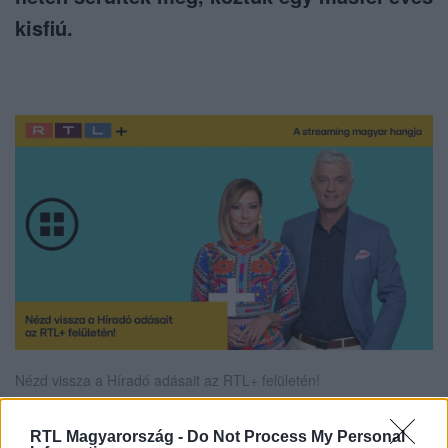
kisfiú.
Nézd vissza a Híradó adásait az RTL+ felületén!
RTL Magyarország -
Do Not Process My Personal