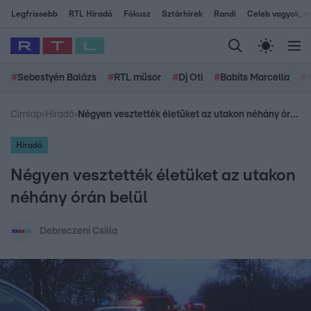
Legfrissebb
RTL Híradó
Fókusz
Sztárhírek
Randi
Celeb vagyok, me
#
Sebestyén Balázs
#
RTL műsor
#
Dj Oti
#
Babits Marcella
#
Címlap
›
Híradó
›
Négyen vesztették életüket az utakon néhány órán belül
Híradó
Négyen vesztették életüket az utakon
néhány órán belül
Debreczeni Csilla