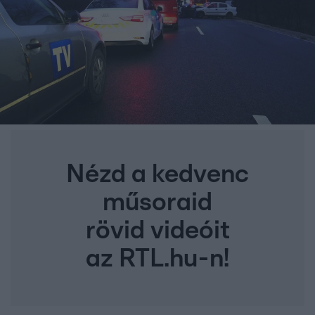
Nézd a kedvenc
műsoraid
rövid videóit
az RTL.hu-n!