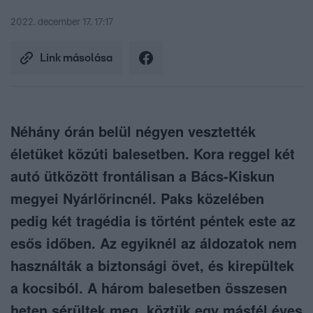
2022. december 17. 17:17
Link másolása
Néhány órán belül négyen vesztették
életüket közúti balesetben. Kora reggel két
autó ütközött frontálisan a Bács-Kiskun
megyei Nyárlőrincnél. Paks közelében
pedig két tragédia is történt péntek este az
esős időben. Az egyiknél az áldozatok nem
használták a biztonsági övet, és kirepültek
a kocsiból. A három balesetben összesen
heten sérültek meg, köztük egy másfél éves