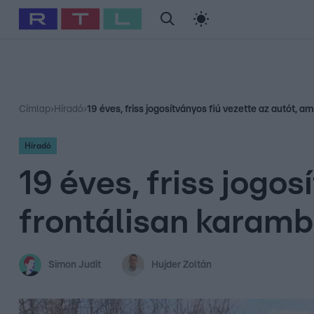
#
Babits Marcella
#
Szellő István
#
Most Wanted
#
Gallusz Ni
Címlap
›
Híradó
›
19 éves, friss jogosítványos fiú vezette az autót, a
Híradó
19 éves, friss jogos
frontálisan karamb
Simon Judit
Hujder Zoltán