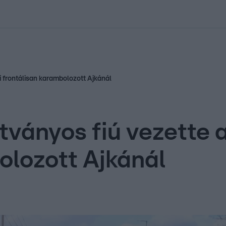
kolett
#
Időjárás
#
RTL műsor
#
Víz
#
Magyar Péter
#
Csillagjeg
mi frontálisan karambolozott Ajkánál
ítványos fiú vezette 
olozott Ajkánál