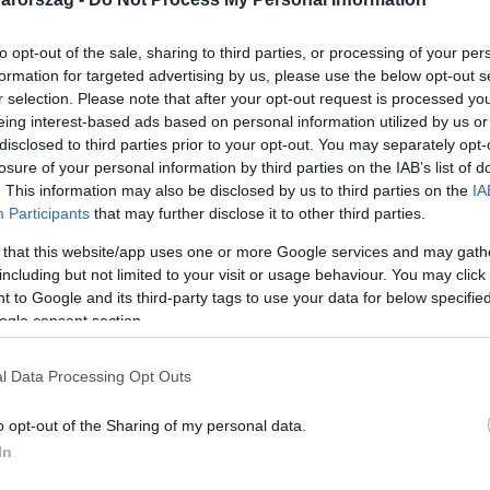
to opt-out of the sale, sharing to third parties, or processing of your per
formation for targeted advertising by us, please use the below opt-out s
r selection. Please note that after your opt-out request is processed y
eing interest-based ads based on personal information utilized by us or
Link másolása
disclosed to third parties prior to your opt-out. You may separately opt-
losure of your personal information by third parties on the IAB’s list of
. This information may also be disclosed by us to third parties on the
IA
Participants
that may further disclose it to other third parties.
 nagyvázsonyi fiúnak, aki kocsijával
 that this website/app uses one or more Google services and may gath
ambolozott Ajkánál. Az autóban öten ültek,
including but not limited to your visit or usage behaviour. You may click 
 to Google and its third-party tags to use your data for below specifi
 éves sofőr és egy 17 éves fiú meghalt,
ogle consent section.
ázsony polgármestere azt mondja, a
iút sokan ismerték, szerették, tevékeny
l Data Processing Opt Outs
o opt-out of the Sharing of my personal data.
In