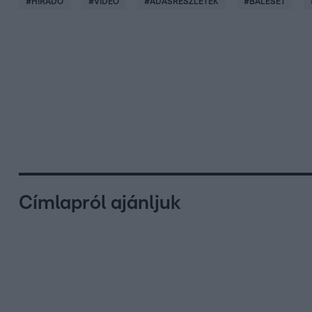
#
HÍRADÓ
#
VIDEÓ
#
ADÁSRÉSZLETEK
#
BALESET
Címlapról ajánljuk