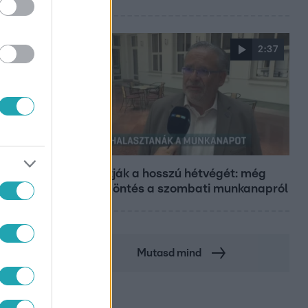
2:37
Híradó
Átírhatják a hosszú hétvégét: még
nincs döntés a szombati munkanapról
Mutasd mind