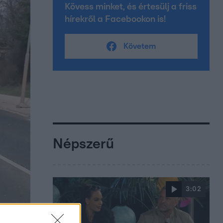
Kövess minket, és értesülj a friss
hírekről a Facebookon is!
Követem
Népszerű
3:02