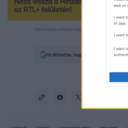
web or d
I want t
or app.
Nézd vissza a Híradó adásait az RTL+ felületén!
I want t
I want t
authenti
Itt állítsd be, hogy az RTL.hu az elsők 