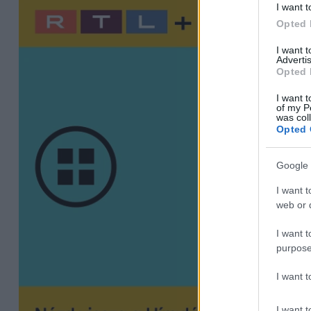
I want t
Opted 
I want 
Advertis
Opted 
I want t
of my P
was col
Opted 
Google 
I want t
web or d
I want t
purpose
I want 
I want t