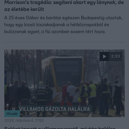
Morrison's tragédia: segíteni akart egy lánynak, de
az életébe került
A 25 éves Gábor és barátai egészen Budapestig utaztak,
hogy egy kicsit kiszakadjanak a hétköznapokból és
bulizzanak egyet, a fiú azonban sosem tért haza.
2:33
Híradó
2026. március 4. 17:53