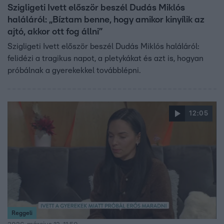
Szigligeti Ivett először beszél Dudás Miklós
haláláról: „Bíztam benne, hogy amikor kinyílik az
ajtó, akkor ott fog állni”
Szigligeti Ivett először beszél Dudás Miklós haláláról:
felidézi a tragikus napot, a pletykákat és azt is, hogyan
próbálnak a gyerekekkel továbblépni.
12:05
Reggeli