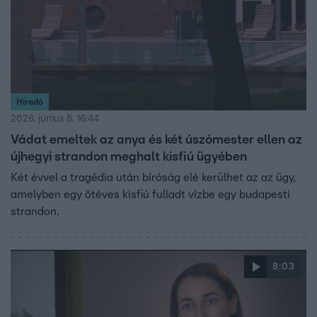
Híradó
2026. június 8. 16:44
Vádat emeltek az anya és két úszómester ellen az
újhegyi strandon meghalt kisfiú ügyében
Két évvel a tragédia után bíróság elé kerülhet az az ügy,
amelyben egy ötéves kisfiú fulladt vízbe egy budapesti
strandon.
8:03