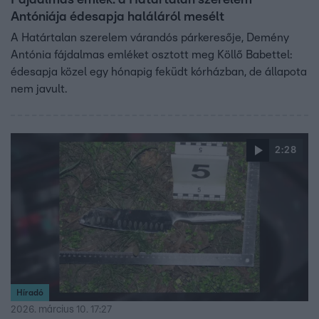
Fájdalmas emlék: a Határtalan szerelem
Antóniája édesapja haláláról mesélt
A Határtalan szerelem várandós párkeresője, Demény
Antónia fájdalmas emléket osztott meg Köllő Babettel:
édesapja közel egy hónapig feküdt kórházban, de állapota
nem javult.
2:28
Híradó
2026. március 10. 17:27