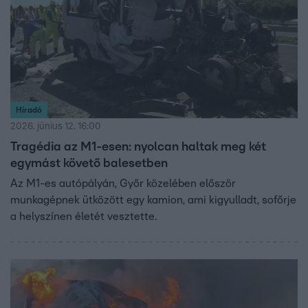
Híradó
2026. június 12. 16:00
Tragédia az M1-esen: nyolcan haltak meg két
egymást követő balesetben
Az M1-es autópályán, Győr közelében először
munkagépnek ütközött egy kamion, ami kigyulladt, sofőrje
a helyszínen életét vesztette.