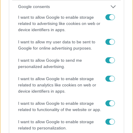
Google consents
I want to allow Google to enable storage
related to advertising like cookies on web or
device identifiers in apps.
Híradó
I want to allow my user data to be sent to
2026. április 23. 16:41
Google for online advertising purposes.
Csak el akarta hallgattatni síró gyerekét - tagadja
I want to allow Google to send me
bűnösségét a gyilkossággal vádolt apa
personalized advertising.
Nem ismerte be bűnösségét a gyulai férfi, akit 5 hónapos
kislánya megölésével vádolnak.
I want to allow Google to enable storage
related to analytics like cookies on web or
device identifiers in apps.
4:14
I want to allow Google to enable storage
related to functionality of the website or app.
I want to allow Google to enable storage
related to personalization.