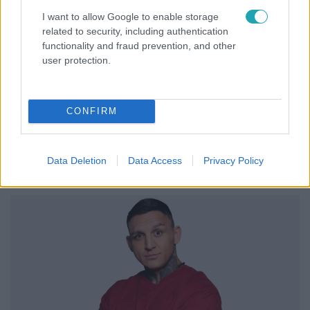
I want to allow Google to enable storage
related to security, including authentication
functionality and fraud prevention, and other
user protection.
Híradó
2026. április 11. 17:04
Versenyzésből tragédia: török sofőr lökte a
CONFIRM
halálba a vétlen autóst
Halálos baleset történt az Árpád hídnál, egy száguldó
sportautó négy autóval ütközött, két ember meghalt.
Data Deletion
Data Access
Privacy Policy