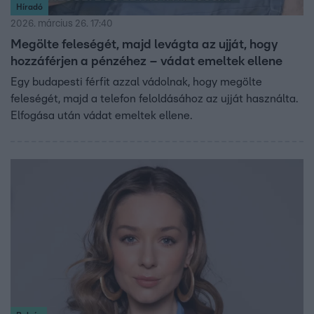
Híradó
2026. március 26. 17:40
Megölte feleségét, majd levágta az ujját, hogy
hozzáférjen a pénzéhez – vádat emeltek ellene
Egy budapesti férfit azzal vádolnak, hogy megölte
feleségét, majd a telefon feloldásához az ujját használta.
Elfogása után vádat emeltek ellene.