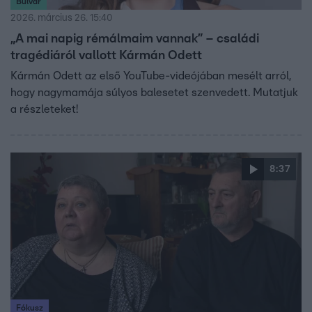
Bulvár
2026. március 26. 15:40
„A mai napig rémálmaim vannak” – családi
tragédiáról vallott Kármán Odett
Kármán Odett az első YouTube-videójában mesélt arról,
hogy nagymamája súlyos balesetet szenvedett. Mutatjuk
a részleteket!
8:37
Fókusz