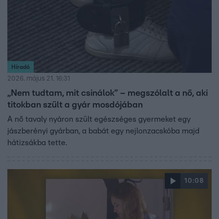
Híradó
2026. május 21. 16:31
„Nem tudtam, mit csinálok” – megszólalt a nő, aki
titokban szült a gyár mosdójában
A nő tavaly nyáron szült egészséges gyermeket egy
jászberényi gyárban, a babát egy nejlonzacskóba majd
hátizsákba tette.
10:08