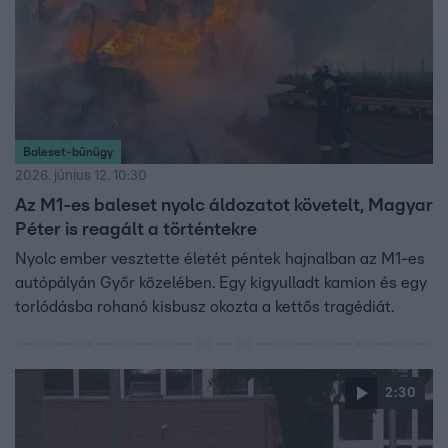
Baleset-bűnügy
2026. június 12. 10:30
Az M1-es baleset nyolc áldozatot követelt, Magyar
Péter is reagált a történtekre
Nyolc ember vesztette életét péntek hajnalban az M1-es
autópályán Győr közelében. Egy kigyulladt kamion és egy
torlódásba rohanó kisbusz okozta a kettős tragédiát.
2:30