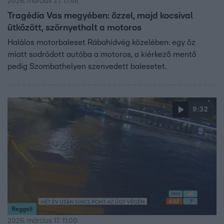
2026. március 21. 17:48
Tragédia Vas megyében: őzzel, majd kocsival
ütközött, szörnyethalt a motoros
Halálos motorbaleset Rábahídvég közelében: egy őz
miatt sodródott autóba a motoros, a kiérkező mentő
pedig Szombathelyen szenvedett balesetet.
9:32
Reggeli
2026. március 17. 11:00