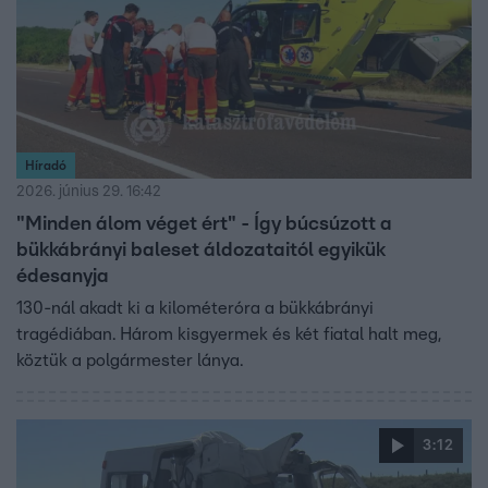
Híradó
2026. június 29. 16:42
"Minden álom véget ért" - Így búcsúzott a
bükkábrányi baleset áldozataitól egyikük
édesanyja
130-nál akadt ki a kilométeróra a bükkábrányi
tragédiában. Három kisgyermek és két fiatal halt meg,
köztük a polgármester lánya.
3:12