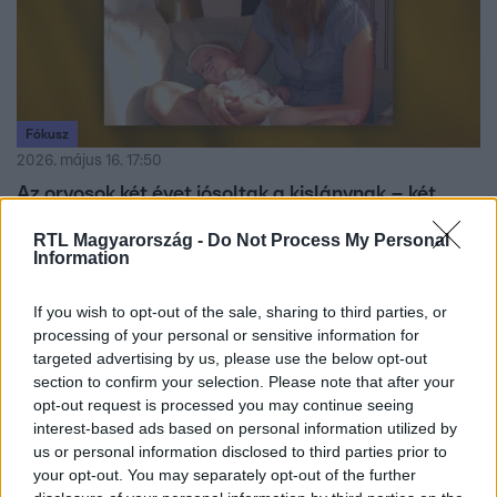
Fókusz
2026. május 16. 17:50
Az orvosok két évet jósoltak a kislánynak – két
család megrázó vallomása gyermekeik
RTL Magyarország -
Do Not Process My Personal
elvesztéséről
Information
Két család őszinte vallomása a veszteségről: Krisztiék a
kislányukat két és fél éves korában veszítették el, Dettiék
If you wish to opt-out of the sale, sharing to third parties, or
pedig három babájukat gyászolják.
processing of your personal or sensitive information for
targeted advertising by us, please use the below opt-out
section to confirm your selection. Please note that after your
opt-out request is processed you may continue seeing
interest-based ads based on personal information utilized by
3:58
us or personal information disclosed to third parties prior to
your opt-out. You may separately opt-out of the further