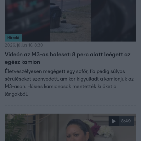
Híradó
2026. július 16. 8:30
Videón az M3-as baleset: 8 perc alatt leégett az
egész kamion
Életveszélyesen megégett egy sofőr, fia pedig súlyos
sérüléseket szenvedett, amikor kigyulladt a kamionjuk az
M3-ason. Hősies kamionosok mentették ki őket a
lángokból.
8:49