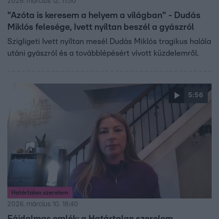
2026. március 12. 11:50
"Azóta is keresem a helyem a világban" - Dudás
Miklós felesége, Ivett nyíltan beszél a gyászról
Szigligeti Ivett nyíltan mesél Dudás Miklós tragikus halála
utáni gyászról és a továbblépésért vívott küzdelemről.
5:56
Határtalan szerelem
2026. március 10. 18:40