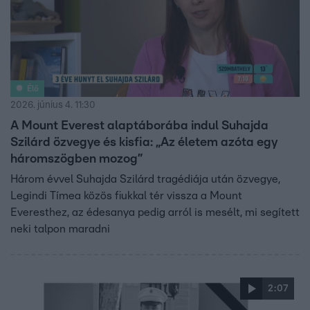
Élő
2026. június 4. 11:30
A Mount Everest alaptáborába indul Suhajda
Szilárd özvegye és kisfia: „Az életem azóta egy
háromszögben mozog”
Három évvel Suhajda Szilárd tragédiája után özvegye,
Legindi Tímea közös fiukkal tér vissza a Mount
Everesthez, az édesanya pedig arról is mesélt, mi segített
neki talpon maradni
2:07