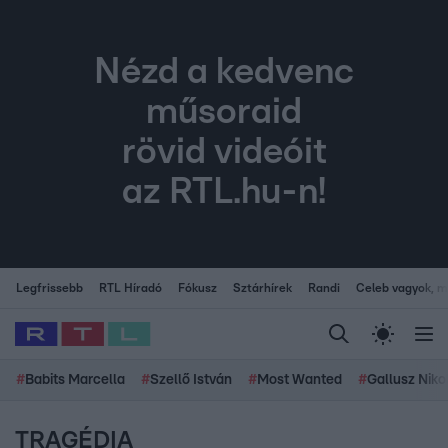
Nézd a kedvenc
műsoraid
rövid videóit
az RTL.hu-n!
Legfrissebb
RTL Híradó
Fókusz
Sztárhírek
Randi
Celeb vagyok, me
#
Babits Marcella
#
Szellő István
#
Most Wanted
#
Gallusz Niko
TRAGÉDIA