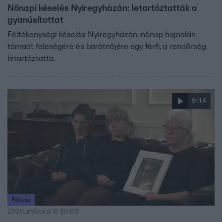
Nőnapi késelés Nyíregyházán: letartóztatták a
gyanúsítottat
Féltékenységi késelés Nyíregyházán: nőnap hajnalán
támadt feleségére és barátnőjére egy férfi, a rendőrség
letartóztatta.
9:14
Fókusz
2026. március 9. 20:00