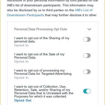
disclosure of your personal information by third parties on the
IAB’s list of downstream participants. This information may
also be disclosed by us to third parties on the
IAB’s List of
Downstream Participants
that may further disclose it to other
third parties.
Please note that this website/app uses one or more Google
Personal Data Processing Opt Outs
Fókusz
services and may gather and store information including but
not limited to your visit or usage behaviour. You may click to
I want to opt-out of the Sharing of my
2026. május 16. 17:00
personal data.
grant or deny consent to Google and its third-party tags to
Hogyan lehet túlélni, ha elveszíted a gyerekedet?
Opted In
use your data for below specified purposes in below Google
Megrázó vallomások a Bátor Táborban
consent section.
I want to opt-out of the Sale of my
Trokán Anna és Barabás Évi a legnehezebb
Personal Data.
Opted In
anyasorsokról: elindult a Bátorság Anyáknak program a
veszteségek feldolgozásáért.
I want to opt-out of processing my
Personal Data for Targeted Advertising.
Opted In
I want to opt-out of Collection, Use,
2:19
Retention, Sale, and/or Sharing of my
Personal Data that Is Unrelated with the
Purposes for which it was collected.
Opted Out