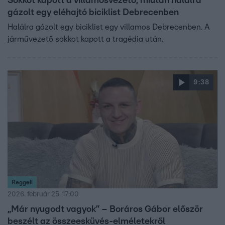
Sokkot kapott a villamosvezető, miután halálra
gázolt egy eléhajtó biciklist Debrecenben
Halálra gázolt egy biciklist egy villamos Debrecenben. A
járművezető sokkot kapott a tragédia után.
9:38
Reggeli
2026. február 25. 17:00
„Már nyugodt vagyok” – Boráros Gábor először
beszélt az összeesküvés-elméletekről