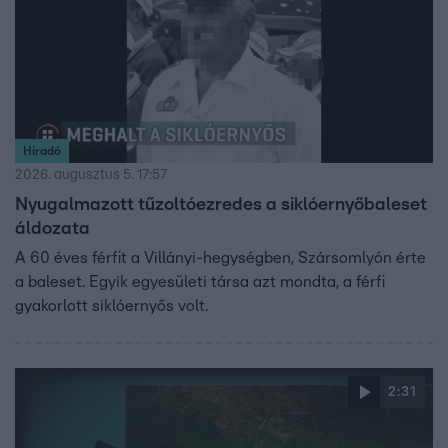
Híradó
2026. augusztus 5. 17:57
Nyugalmazott tűzoltóezredes a siklóernyőbaleset
áldozata
A 60 éves férfit a Villányi-hegységben, Szársomlyón érte
a baleset. Egyik egyesületi társa azt mondta, a férfi
gyakorlott siklóernyős volt.
2:31