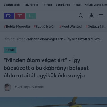
Legfrissebb
RTL Híradó
Fókusz
Sztárhírek
Randi
Celeb vagyok, me
#
Babits Marcella
#
Szellő István
#
Most Wanted
#
Gallusz Niko
Címlap
›
Híradó
›
"Minden álom véget ért" - Így búcsúzott a bükkábrányi baleset áldozataitól egyikük édesanyja
Híradó
"Minden álom véget ért" - Így
búcsúzott a bükkábrányi baleset
áldozataitól egyikük édesanyja
Révai Hajdu Viktória