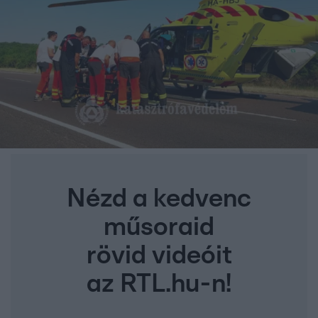
Nézd a kedvenc
műsoraid
rövid videóit
az RTL.hu-n!