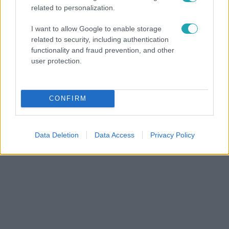
related to personalization.
I want to allow Google to enable storage
related to security, including authentication
functionality and fraud prevention, and other
user protection.
#
HÍRADÓ
#
VIDEÓ
#
ADÁSRÉSZLETEK
#
BALESET
#
TRAGÉDIA
#
RENDŐRSÉG
#
MENEKÜLÉS
CONFIRM
#
BÜKKÁBRÁNY
Data Deletion
Data Access
Privacy Policy