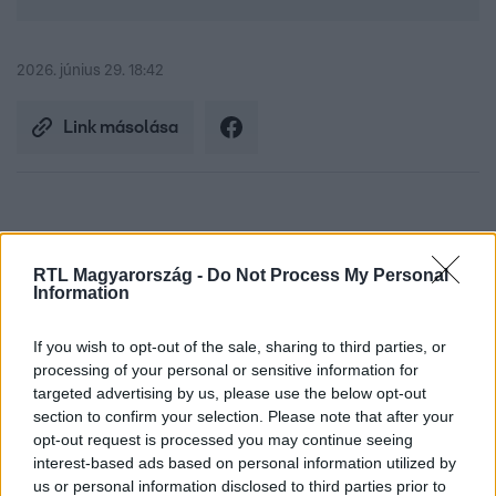
2026. június 29. 18:42
Link másolása
Mécsesek égnek az egyik kazincbarcikai
óvoda előtt, oda járt az az 5 és 6 éves
RTL Magyarország -
Do Not Process My Personal
Information
testvérpár, akik egy harmadik kisgyerekkel
együtt életüket vesztették a bükkábrányi
If you wish to opt-out of the sale, sharing to third parties, or
processing of your personal or sensitive information for
tragédiában. Rajtuk kívül még két 19 éves
targeted advertising by us, please use the below opt-out
fiatal halt meg, akiknek az autója
section to confirm your selection. Please note that after your
opt-out request is processed you may continue seeing
átsodródott a szemközti sávba. A kocsit
interest-based ads based on personal information utilized by
egy fiatal focista vezette. A szintén 19 éves
us or personal information disclosed to third parties prior to