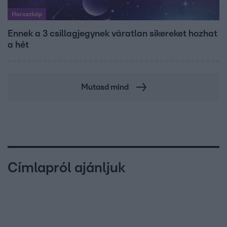
Horoszkóp
Ennek a 3 csillagjegynek váratlan sikereket hozhat
a hét
Mutasd mind
Címlapról ajánljuk