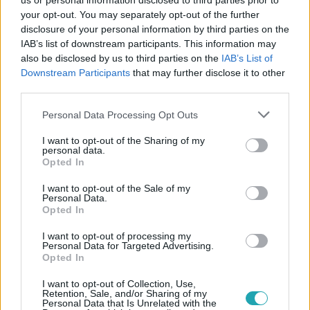
us or personal information disclosed to third parties prior to
your opt-out. You may separately opt-out of the further
disclosure of your personal information by third parties on the
IAB’s list of downstream participants. This information may
also be disclosed by us to third parties on the
IAB’s List of
Downstream Participants
that may further disclose it to other
third parties.
#
REGGELI
#
RTL
#
ADÁSRÉSZLETEK
#
VIDEÓ
Please note that this website/app uses one or more Google
Personal Data Processing Opt Outs
#
LOVASSPORT
#
VERSENYZŐ
#
BALESET
services and may gather and store information including but
#
SOMOGYSÁRD
#
TRAGÉDIA
#
LOVARDA
not limited to your visit or usage behaviour. You may click to
I want to opt-out of the Sharing of my
personal data.
grant or deny consent to Google and its third-party tags to
Opted In
use your data for below specified purposes in below Google
consent section.
I want to opt-out of the Sale of my
Personal Data.
Opted In
I want to opt-out of processing my
Personal Data for Targeted Advertising.
Opted In
Népszerű
I want to opt-out of Collection, Use,
Retention, Sale, and/or Sharing of my
Personal Data that Is Unrelated with the