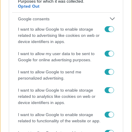
Purposes for which it was collected.
Opted Out
14:09
Google consents
I want to allow Google to enable storage
related to advertising like cookies on web or
device identifiers in apps.
I want to allow my user data to be sent to
Google for online advertising purposes.
Reggeli
I want to allow Google to send me
„A csúcs opcionális, a biztonságos hazatérés
personalized advertising.
kötelező” – 50 méterre a csúcstól fordult vissza
Klein Dávid
I want to allow Google to enable storage
related to analytics like cookies on web or
device identifiers in apps.
I want to allow Google to enable storage
related to functionality of the website or app.