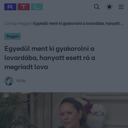
Legfrissebb
RTL Híradó
Fókusz
Sztárhírek
Randi
Celeb vagyok, me
#
Babits Marcella
#
Szellő István
#
Most Wanted
#
Gallusz Niko
Címlap
›
Reggeli
›
Egyedül ment ki gyakorolni a lovardába, hanyatt esett rá a megriadt lova
Reggeli
Egyedül ment ki gyakorolni a
lovardába, hanyatt esett rá a
megriadt lova
rtl.hu