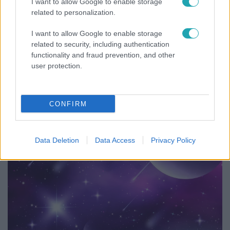
I want to allow Google to enable storage
related to personalization.
I want to allow Google to enable storage
related to security, including authentication
functionality and fraud prevention, and other
user protection.
Bulvár
Nem hinnéd, melyik világsztárnak tulajdonítják a
legmagasabb IQ-t
CONFIRM
Data Deletion
Data Access
Privacy Policy