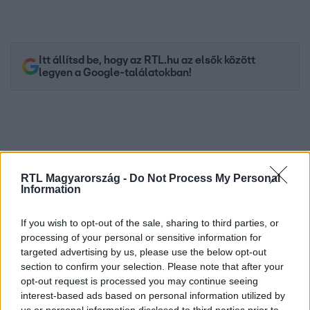
Itt állítsd be, hogy az RTL.hu az elsők között
legyen a Google-találatokban!
RTL Magyarország -
Do Not Process My Personal
Information
If you wish to opt-out of the sale, sharing to third parties, or
processing of your personal or sensitive information for
targeted advertising by us, please use the below opt-out
Kövess minket, és értesülj a friss hírekről a
section to confirm your selection. Please note that after your
Facebookon is!
opt-out request is processed you may continue seeing
interest-based ads based on personal information utilized by
Követem