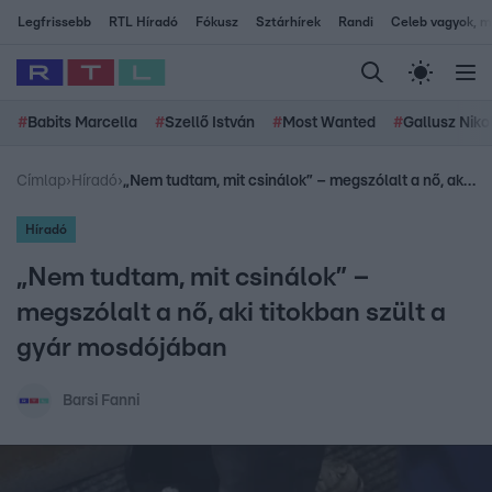
Legfrissebb
RTL Híradó
Fókusz
Sztárhírek
Randi
Celeb vagyok, me
#
Babits Marcella
#
Szellő István
#
Most Wanted
#
Gallusz Niko
Címlap
›
Híradó
›
„Nem tudtam, mit csinálok” – megszólalt a nő, aki titokban szült a gyár mosdójában
Híradó
„Nem tudtam, mit csinálok” –
megszólalt a nő, aki titokban szült a
gyár mosdójában
Barsi Fanni