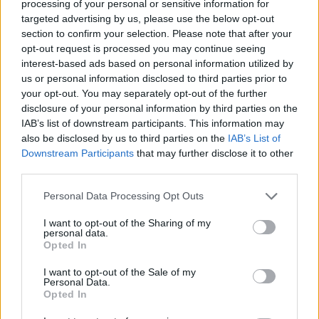
processing of your personal or sensitive information for
targeted advertising by us, please use the below opt-out
section to confirm your selection. Please note that after your
opt-out request is processed you may continue seeing
interest-based ads based on personal information utilized by
us or personal information disclosed to third parties prior to
your opt-out. You may separately opt-out of the further
Kövess minket, és értesülj a friss hírekről a
disclosure of your personal information by third parties on the
Facebookon is!
IAB’s list of downstream participants. This information may
also be disclosed by us to third parties on the
IAB’s List of
Downstream Participants
that may further disclose it to other
Követem
third parties.
Please note that this website/app uses one or more Google
Personal Data Processing Opt Outs
services and may gather and store information including but
not limited to your visit or usage behaviour. You may click to
I want to opt-out of the Sharing of my
personal data.
grant or deny consent to Google and its third-party tags to
Opted In
#
HÍRADÓ
#
ADÁSRÉSZLETEK
#
TITOKBAN SZÜLT
use your data for below specified purposes in below Google
consent section.
I want to opt-out of the Sale of my
#
BÖRTÖNBÜNTETÉS
#
MEGFULLADT
#
TRAGÉDIA
Personal Data.
Opted In
#
CSECSEMŐ