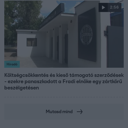
2:56
Híradó
Költségcsökkentés és kieső támogató szerződések
- ezekre panaszkodott a Fradi elnöke egy zártkörű
beszélgetésen
Mutasd mind