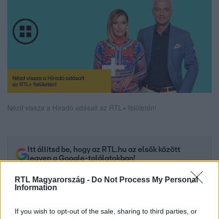
Nézd vissza a Híradó adásait az RTL+ felületén!
Itt állítsd be, hogy az RTL.hu az elsők között
legyen a Google-találatokban!
RTL Magyarország -
Do Not Process My Personal
Information
If you wish to opt-out of the sale, sharing to third parties, or