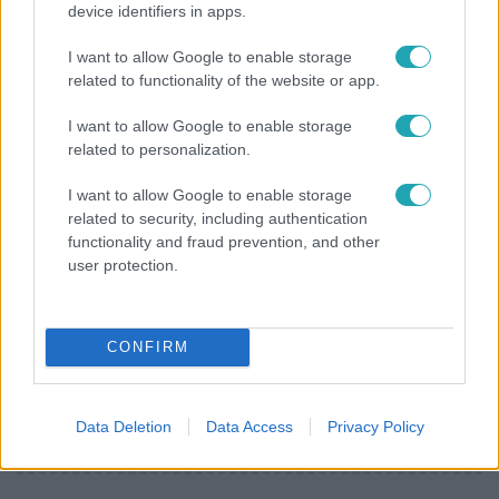
device identifiers in apps.
Bódi Guszti és Margó büszkén jelentették be:
megvan a család első diplomása
I want to allow Google to enable storage
related to functionality of the website or app.
I want to allow Google to enable storage
related to personalization.
I want to allow Google to enable storage
related to security, including authentication
functionality and fraud prevention, and other
user protection.
CONFIRM
Horoszkóp
Ennek a 3 csillagjegynek váratlan sikereket hozhat
Data Deletion
Data Access
Privacy Policy
a hét