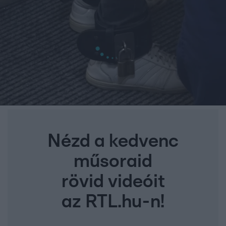
Nézd a kedvenc
műsoraid
rövid videóit
az RTL.hu-n!