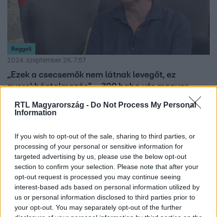
Reggeli
2024. szeptember 26. 7:57
„Ezek a csecsemők nem látnak levegőt, ez
gyerekbántalmazás” – 300 baba vár magyar
kórházakban nevelőszülőre
RTL Magyarország -
Do Not Process My Personal
Information
Már tavaly figyelmeztette a kormányt a Gyermekjogi Civil
Koalíció, hogy ha nem tesz komolyabb lépéseket,
tömegesen ragadhatnak kórházban az elhagyott
If you wish to opt-out of the sale, sharing to third parties, or
processing of your personal or sensitive information for
kisbabák. Az utóbbi három hónap adatai alapján 280-300
targeted advertising by us, please use the below opt-out
közé tehető azoknak az elhagyott csecsemőknek a
section to confirm your selection. Please note that after your
száma, akik kórházban várnak nevelőszülőre. Szilvási
opt-out request is processed you may continue seeing
Lénával az SOS Gyermekfalvak szakmai vezetőjével
interest-based ads based on personal information utilized by
beszélgettünk arról a Reggeliben, mi az oka, hogy nem
us or personal information disclosed to third parties prior to
1:40
viszik haza szüleik a babákat, hol gyökerezik a probléma,
your opt-out. You may separately opt-out of the further
mit jelent ez az amúgy is terhelt rendszernek, és milyen