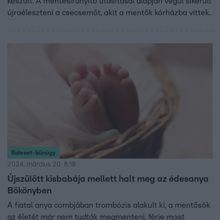
készült. A mentésirányító utasításai alapján végül sikerült
újraéleszteni a csecsemőt, akit a mentők kórházba vittek.
Baleset-bűnügy
2024. március 20. 8:18
Újszülött kisbabája mellett halt meg az édesanya
Bökönyben
A fiatal anya combjában trombózis alakult ki, a mentősök
az életét már nem tudták megmenteni, férje most