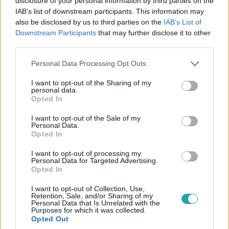
disclosure of your personal information by third parties on the
IAB’s list of downstream participants. This information may
változásokat lehetne tenni annak érdekében, hogy az
also be disclosed by us to third parties on the
IAB’s List of
újszülötteknek minél kevesebb időt kelljen a kórházban
Downstream Participants
that may further disclose it to other
töltenie.
third parties.
Please note that this website/app uses one or more Google
Personal Data Processing Opt Outs
services and may gather and store information including but
not limited to your visit or usage behaviour. You may click to
I want to opt-out of the Sharing of my
Híradó
personal data.
grant or deny consent to Google and its third-party tags to
2024. szeptember 11. 16:38
Opted In
use your data for below specified purposes in below Google
Életveszélyes sérüléseket szenvedett egy 5
consent section.
I want to opt-out of the Sale of my
hónapos baba, aki apjával otthon maradt, miután
Personal Data.
Opted In
ikertestvérét és anyját kórházba szállították
Életveszélyes sérülésekkel szállítottak kedd este a gyulai
I want to opt-out of processing my
Personal Data for Targeted Advertising.
kórházba egy 5 hónapos kisfiút. Információink szerint a
Opted In
csecsemő éjszaka az apjával maradt otthon, miután
ikertestvére rosszul lett, és az anyjukkal együtt a mentők
I want to opt-out of Collection, Use,
Retention, Sale, and/or Sharing of my
kórházba szállították. Néhány órával később újra
Personal Data that Is Unrelated with the
Purposes for which it was collected.
mentőket kellett hívni a családhoz.
Opted Out