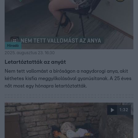
Híradó
2025. augusztus 23. 16:30
Letartóztatták az anyát
Nem tett vallomást a bíróságon a nagydorogi anya, akit
kéthetes kisfia meggyilkolásával gyanúsítanak. A 25 éves
nőt most egy hónapra letartóztatták.
1:32