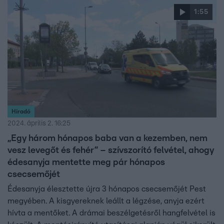
1:55
Híradó
2024. április 2. 16:25
„Egy három hónapos baba van a kezemben, nem
vesz levegőt és fehér” – szívszorító felvétel, ahogy
édesanyja mentette meg pár hónapos
csecsemőjét
Édesanyja élesztette újra 3 hónapos csecsemőjét Pest
megyében. A kisgyereknek leállt a légzése, anyja ezért
hívta a mentőket. A drámai beszélgetésről hangfelvétel is