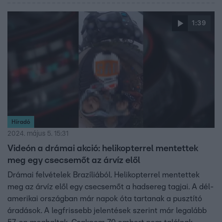
1:39
Híradó
2024. május 5. 15:31
Videón a drámai akció: helikopterrel mentettek
meg egy csecsemőt az árvíz elől
Drámai felvételek Brazíliából. Helikopterrel mentettek
meg az árvíz elől egy csecsemőt a hadsereg tagjai. A dél-
amerikai országban már napok óta tartanak a pusztító
áradások. A legfrissebb jelentések szerint már legalább