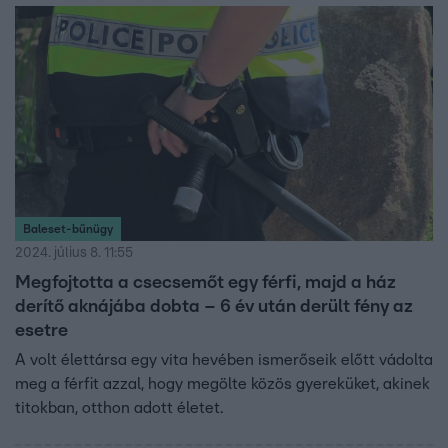
szoros határidő extra terheket is ró az érintett
kórházakra.
Baleset-bűnügy
2024. július 8. 11:55
Megfojtotta a csecsemőt egy férfi, majd a ház
derítő aknájába dobta – 6 év után derült fény az
esetre
A volt élettársa egy vita hevében ismerőseik előtt vádolta
meg a férfit azzal, hogy megölte közös gyereküket, akinek
titokban, otthon adott életet.