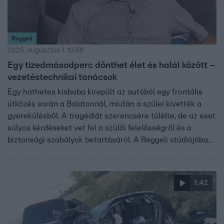
Reggeli
2025. augusztus 1. 10:59
Egy tizedmásodperc dönthet élet és halál között –
vezetéstechnikai tanácsok
Egy hathetes kisbaba kirepült az autóból egy frontális
ütközés során a Balatonnál, miután a szülei kivették a
gyerekülésből. A tragédiát szerencsére túlélte, de az eset
súlyos kérdéseket vet fel a szülői felelősségről és a
biztonsági szabályok betartásáról. A Reggeli stúdiójában
Köves Szilárd vezetéstechnikai oktató segített megérteni,
mi történik egy ütközés másodpercei alatt, és hogyan
óvhatjuk meg a legkisebbeket az autóban.
1:42