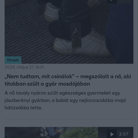
Híradó
2026. május 21. 16:31
„Nem tudtam, mit csinálok” – megszólalt a nő, aki
titokban szült a gyár mosdójában
A nő tavaly nyáron szült egészséges gyermeket egy
jászberényi gyárban, a babát egy nejlonzacskóba majd
hátizsákba tette.
2:57