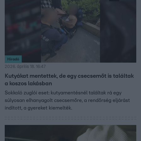
Híradó
2026. április 18. 16:47
Kutyákat mentettek, de egy csecsemőt is találtak
a koszos lakásban
Sokkoló zuglói eset: kutyamentésnél találtak rá egy
súlyosan elhanyagolt csecsemőre, a rendőrség eljárást
indított, a gyereket kiemelték.