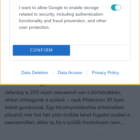
I want to allow Google to enable storage
related to security, including authentication
functionality and fraud prevention, and other
user protection.
CONFIRM
Híradó
2024. július 9. 17:07
Data Deletion
Data Access
Privacy Policy
Már hat hét után örökbe lehet fogadni a
kórházban hagyott csecsemőket
Jelenleg is 200 olyan csecsemő van a kórházakban,
akiket otthagytak a szüleik – csak Miskolcon 30 ilyen
babát gondoznak. Egy törvénymódosítás értelmében
júliustól már hat hét után örökbe lehet fogadni ezeket a
csecsemőket, akkor is, ha a szülők hivatalosan nem
mondtak le róluk. A változásnak az RTL Híradónak
nyilatkozó civil szervezetek is örülnek, de szerintük a