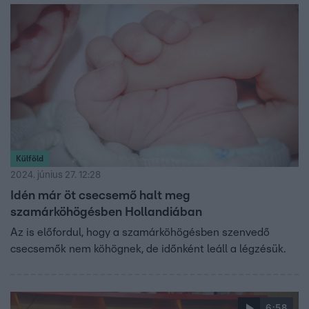
Külföld
2024. június 27. 12:28
Idén már öt csecsemő halt meg
szamárköhögésben Hollandiában
Az is előfordul, hogy a szamárköhögésben szenvedő
csecsemők nem köhögnek, de időnként leáll a légzésük.
6:58