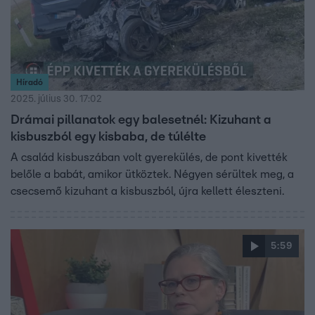
Híradó
2025. július 30. 17:02
Drámai pillanatok egy balesetnél: Kizuhant a
kisbuszból egy kisbaba, de túlélte
A család kisbuszában volt gyerekülés, de pont kivették
belőle a babát, amikor ütköztek. Négyen sérültek meg, a
csecsemő kizuhant a kisbuszból, újra kellett éleszteni.
5:59