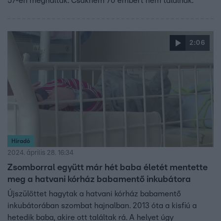
57-en meghaltak. Csaknem 70 embert nem találnak.
2:06
Híradó
2024. április 28. 16:34
Zsomborral együtt már hét baba életét mentette
meg a hatvani kórház babamentő inkubátora
Újszülöttet hagytak a hatvani kórház babamentő
inkubátorában szombat hajnalban. 2013 óta a kisfiú a
hetedik baba, akire ott találtak rá. A helyet úgy