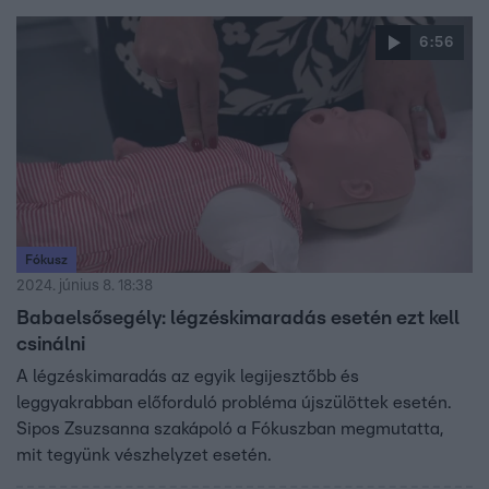
gyermek sürgősségi és intenzíves szakápoló bemutatta a
Reggeliben.
6:56
Fókusz
2024. június 8. 18:38
Babaelsősegély: légzéskimaradás esetén ezt kell
csinálni
A légzéskimaradás az egyik legijesztőbb és
leggyakrabban előforduló probléma újszülöttek esetén.
Sipos Zsuzsanna szakápoló a Fókuszban megmutatta,
mit tegyünk vészhelyzet esetén.