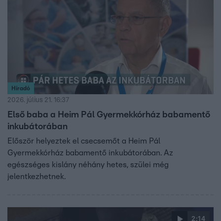
Híradó
2026. július 21. 16:37
Első baba a Heim Pál Gyermekkórház babamentő
inkubátorában
Először helyeztek el csecsemőt a Heim Pál
Gyermekkórház babamentő inkubátorában. Az
egészséges kislány néhány hetes, szülei még
jelentkezhetnek.
2:14