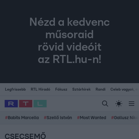
Nézd a kedvenc
műsoraid
rövid videóit
az RTL.hu-n!
Legfrissebb
RTL Híradó
Fókusz
Sztárhírek
Randi
Celeb vagyok, me
#
Babits Marcella
#
Szellő István
#
Most Wanted
#
Gallusz Niko
CSECSEMŐ