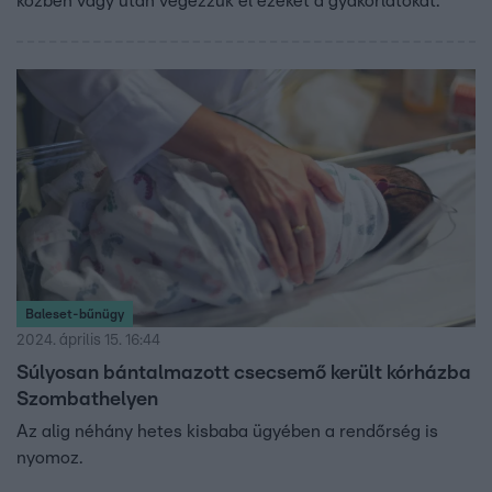
közben vagy után végezzük el ezeket a gyakorlatokat.
Baleset-bűnügy
2024. április 15. 16:44
Súlyosan bántalmazott csecsemő került kórházba
Szombathelyen
Az alig néhány hetes kisbaba ügyében a rendőrség is
nyomoz.