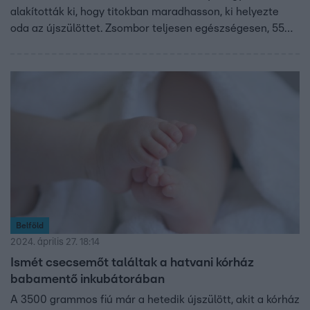
alakították ki, hogy titokban maradhasson, ki helyezte
oda az újszülöttet. Zsombor teljesen egészségesen, 55
centisen és 3500 grammal jött világra. Aki az inkubátorba
tette, azt akarta, hogy gondoskodjanak a babáról, mondja
a Bölcső Alapítvány vezetője. Ha meggondolná magát az
anyja, hat hétig még jelentkezhet érte.
Belföld
2024. április 27. 18:14
Ismét csecsemőt találtak a hatvani kórház
babamentő inkubátorában
A 3500 grammos fiú már a hetedik újszülött, akit a kórház