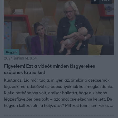
Reggeli
2024. június 14. 8:54
Figyelem! Ezt a videót minden kisgyerekes
szülőnek látnia kell
Kustánczi Lia már tudja, milyen az, amikor a csecsemők
légzéskimaradásával az édesanyáknak kell megküzdenie.
Kisfia hathónapos volt, amikor hallotta, hogy a kisbaba
légzésfigyelője besípolt – azonnal cselekednie kellett. De
hogyan kell kezelni a helyzetet? Mit kell tenni, amikor azt
látjuk, hogy nem lélegzik a kisbaba? Sipos Zsuzsa