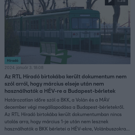
1:38
Híradó
2024. január 3. 18:08
Az RTL Híradó birtokába került dokumentum nem
szól arról, hogy március elseje után nem
használhatók a HÉV-re a Budapest-bérletek
Határozatlan időre szól a BKK, a Volán és a MÁV
december végi megállapodása a Budapest-bérletekről.
Az RTL Híradó birtokába került dokumentumban nincs
utalás arra, hogy március 1-je után nem lesznek
használhatók a BKK bérletei a HÉV-ekre, Volánbuszokra