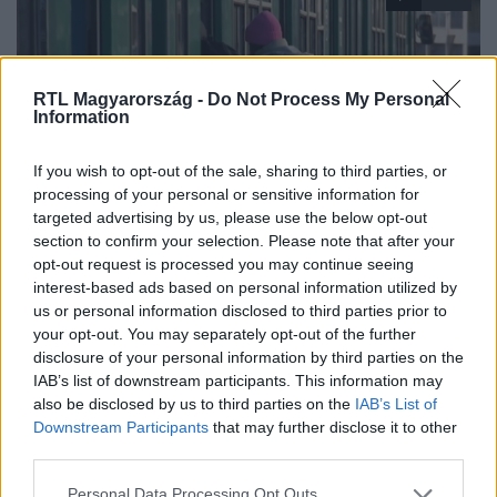
RTL Magyarország -
Do Not Process My Personal
Information
If you wish to opt-out of the sale, sharing to third parties, or
processing of your personal or sensitive information for
Híradó
targeted advertising by us, please use the below opt-out
section to confirm your selection. Please note that after your
2024. január 7. 17:46
opt-out request is processed you may continue seeing
A főpolgármester szerint a kormány beismerte,
interest-based ads based on personal information utilized by
hogy nem anyagi okokból szüntetnék meg a
us or personal information disclosed to third parties prior to
Budapest-bérletet
your opt-out. You may separately opt-out of the further
disclosure of your personal information by third parties on the
Elismerte a minisztérium, hogy nem anyagi okokból
IAB’s list of downstream participants. This information may
számolná fel a Budapest-bérletet – így reagált
also be disclosed by us to third parties on the
IAB’s List of
Karácsony Gergely főpolgármester a közlekedési
Downstream Participants
that may further disclose it to other
államtitkár pénteki posztjára. Nagy Bálint arról írt, a vita
third parties.
nem 1-2 milliárd forintról, hanem elvekről szól. Szerinte a
Please note that this website/app uses one or more Google
jelenlegi rendszer igazságtalan a vidék rovására, ezért
Personal Data Processing Opt Outs