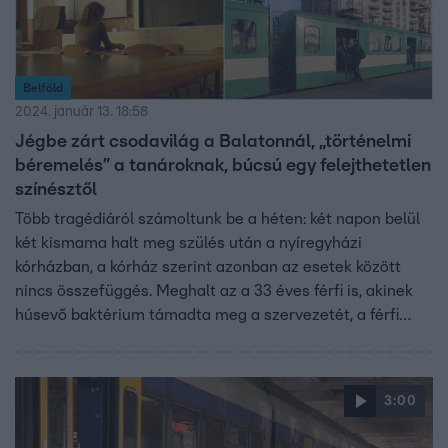
Belföld
2024. január 13. 18:58
Jégbe zárt csodavilág a Balatonnál, „történelmi
béremelés” a tanároknak, búcsú egy felejthetetlen
színésztől
Több tragédiáról számoltunk be a héten: két napon belül
két kismama halt meg szülés után a nyíregyházi
kórházban, a kórház szerint azonban az esetek között
nincs összefüggés. Meghalt az a 33 éves férfi is, akinek
húsevő baktérium támadta meg a szervezetét, a férfi
családja szerint rokonuk panaszát először nem vették
komolyan. Közben a tanárok még mindig nem tudják,
hogy mennyiért dolgoznak. Kiderült az is, hogy a 32
3:00
százalékos béremelés nem mindenkinek jár, a
szakszervezet a történelminek nevezett béremelés