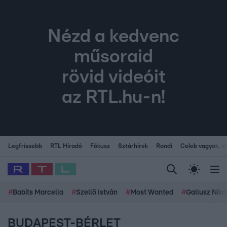
Nézd a kedvenc
műsoraid
rövid videóit
az RTL.hu-n!
Legfrissebb
RTL Híradó
Fókusz
Sztárhírek
Randi
Celeb vagyok, me
#
Babits Marcella
#
Szellő István
#
Most Wanted
#
Gallusz Niko
BUDAPEST-BÉRLET