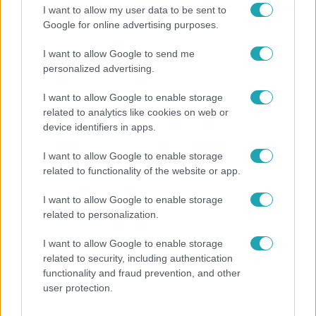
Híradó után Bodrogi Gyula mondott újévi köszöntőt –
I want to allow my user data to be sent to
ezzel pedig át is fordultunk az új évbe, ami mozgalmasan
Google for online advertising purposes.
indult. Pórul járnak a budapesti tömegközlekedők, de
I want to allow Google to send me
durván megdrágul az autózás is. Az RTL-nél kezdődik a
personalized advertising.
Cápák új szezonja, az Éden Hotelre pedig átok sújtott le.
I want to allow Google to enable storage
related to analytics like cookies on web or
device identifiers in apps.
I want to allow Google to enable storage
related to functionality of the website or app.
I want to allow Google to enable storage
related to personalization.
Belföld
2024. január 6. 9:44
I want to allow Google to enable storage
related to security, including authentication
Sugárzik az „elemi gyűlölet”, amit a budapestiek
functionality and fraud prevention, and other
iránt éreznek – kiakadt a VEKE-elnök az
user protection.
államtitkár vármegyebérletes megszólalása miatt
Szerinte ha Nagy Bálint államtitkár magától írta a