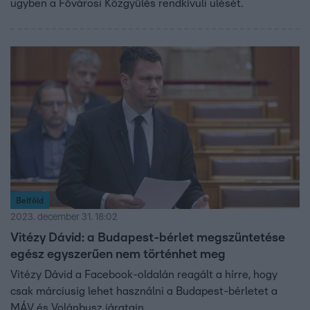
ügyben a Fővárosi Közgyűlés rendkívüli ülését.
Belföld
2023. december 31. 18:02
Vitézy Dávid: a Budapest-bérlet megszüntetése
egész egyszerűen nem történhet meg
Vitézy Dávid a Facebook-oldalán reagált a hírre, hogy
csak márciusig lehet használni a Budapest-bérletet a
MÁV és Volánbusz járatain.