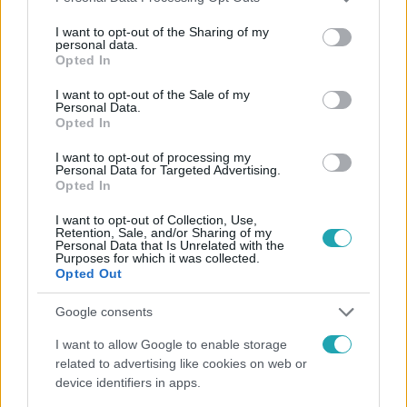
services and may gather and store information including but
kell megváltoztatni. Azt javasolja, hogy márciustól
not limited to your visit or usage behaviour. You may click to
I want to opt-out of the Sharing of my
vásároljon vármegye- vagy országbérletet, aki az állami
personal data.
grant or deny consent to Google and its third-party tags to
Opted In
szolgáltatásokat szeretné használni. Csakhogy ezek
use your data for below specified purposes in below Google
jelenleg nem érvényesek Budapesten.
consent section.
I want to opt-out of the Sale of my
Personal Data.
Opted In
I want to opt-out of processing my
Personal Data for Targeted Advertising.
Opted In
I want to opt-out of Collection, Use,
Belföld
Retention, Sale, and/or Sharing of my
Personal Data that Is Unrelated with the
2024. január 6. 15:10
Purposes for which it was collected.
Opted Out
Karsai Dániel az Év Embere, csatatérré változott a
Vörösmarty tér és feszült pillanatok a Reggeliben
Google consents
– ezek a hét videói
I want to allow Google to enable storage
Csatatérré változott a Vörösmarty tér szilveszterkor, a
related to advertising like cookies on web or
tűzijátékok a levegő helyett a tömegben robbantak fel,
device identifiers in apps.
egy nő azt mondta, megégett a keze. A szilveszteri