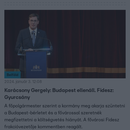
és vonatokra. Ez akkor következne be, ha valamelyik
szolgáltató felmondaná a szerződést. Karácsony Gergely
szerint a BKK nem mondta fel a frissen megkötött
szerződést, az Építési és Közlekedési Minisztérium nem
válaszolt a Híradó kérdéseire.
Belföld
2024. január 3. 12:08
Karácsony Gergely: Budapest ellenáll. Fidesz:
Gyurcsány
A főpolgármester szerint a kormány meg akarja szüntetni
a Budapest-bérletet és a fővárossal szeretnék
megfizettetni a költségvetés hiányát. A fővárosi Fidesz
frakcióvezetője kommentben reagált.