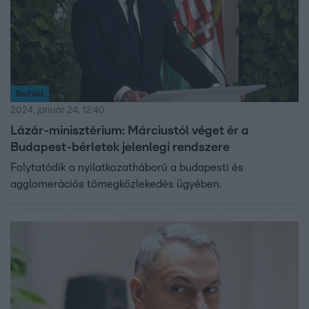
Belföld
2024. január 24. 12:40
Lázár-minisztérium: Márciustól véget ér a
Budapest-bérletek jelenlegi rendszere
Folytatódik a nyilatkozatháború a budapesti és
agglomerációs tömegközlekedés ügyében.