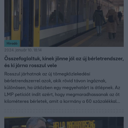
helyett csak inflációkövetős fizetésemelésről beszél, ami
csak fokozza a most is meglévő bérfeszültségeket.
Közben 750 ezres jutalmat kaptak a katonák, de a
rendvédelmi dolgozók erről évek óta nem is álmodhatnak.
Zajlik a kavarás a Budapest-bérlet körül a Balatonnál
pedig téli mesevilágot varázsolt a fagy. Íme a hét videós
Híradó
összefoglalója.
2024. január 10. 18:14
Összefoglaltuk, kinek jönne jól az új bérletrendszer,
és ki járna rosszul vele
Rosszul járhatnak az új tömegközlekedési
bérletrendszerrel azok, akik rövid távon ingáznak,
különösen, ha útközben egy megyehatárt is átlépnek. Az
LMP petíciót indít azért, hogy megmaradhassanak az öt
kilométeres bérletek, amit a kormány a 60 százalékkal
drágább vármegyebérletekkel váltana ki. Lázár János
Budapestnek tett ajánlatával az agglomerációban élők
nyernének, de Vitézy Dávid volt közlekedési államtitkár