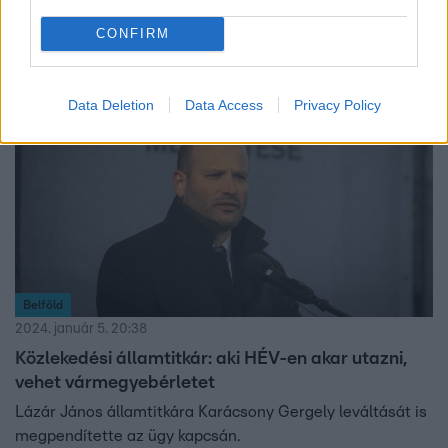
bejegyzést, akkor „ezzel öngyilkosságot követett el”.
CONFIRM
Data Deletion
Data Access
Privacy Policy
Belföld
2024. január 5. 20:38
Közlekedési államtitkár: aki HÉV-en akar utazni,
vehet vármegyebérletet
Lázár János államtitkára Karácsony Gergely leváltását is
megpendítette az ügy kapcsán.