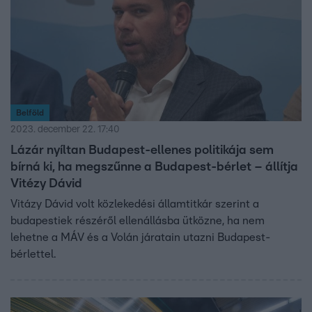
Belföld
2023. december 22. 17:40
Lázár nyíltan Budapest-ellenes politikája sem
bírná ki, ha megszűnne a Budapest-bérlet – állítja
Vitézy Dávid
Vitázy Dávid volt közlekedési államtitkár szerint a
budapestiek részéről ellenállásba ütközne, ha nem
lehetne a MÁV és a Volán járatain utazni Budapest-
bérlettel.