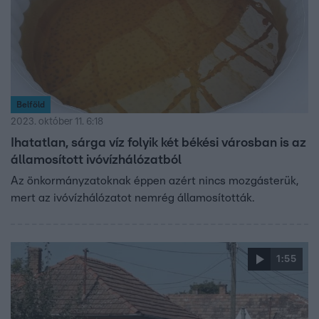
Belföld
2023. október 11. 6:18
Ihatatlan, sárga víz folyik két békési városban is az
államosított ivóvízhálózatból
Az önkormányzatoknak éppen azért nincs mozgásterük,
mert az ivóvízhálózatot nemrég államosították.
1:55