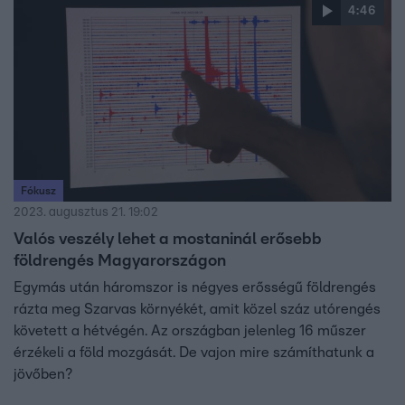
előfordulhatnak a továbbiakban is. De melyik
4:46
országrészek vannak a leginkább kitéve a veszélynek, és
eleve mi okozza a földrengéseket? A videóból kiderül.
Fókusz
2023. augusztus 21. 19:02
Valós veszély lehet a mostaninál erősebb
földrengés Magyarországon
Egymás után háromszor is négyes erősségű földrengés
rázta meg Szarvas környékét, amit közel száz utórengés
követett a hétvégén. Az országban jelenleg 16 műszer
érzékeli a föld mozgását. De vajon mire számíthatunk a
jövőben?