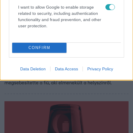
I want to allow Google to enable storage
related to security, including authentication
functionality and fraud prevention, and other
user protection.
Baleset-bűnügy
2022. december 7. 14:56
CONFIRM
Szökésben van a saját apját halálra késelő
magyarbánhegyesi férfi
Az apa és fia szerda délben vitatkozott össze, egy
Data Deletion
Data Access
Privacy Policy
harmadik férfi próbálta békíteni őket, de őt is
megsebesítette a fiú, aki elmenekült a helyszínről.