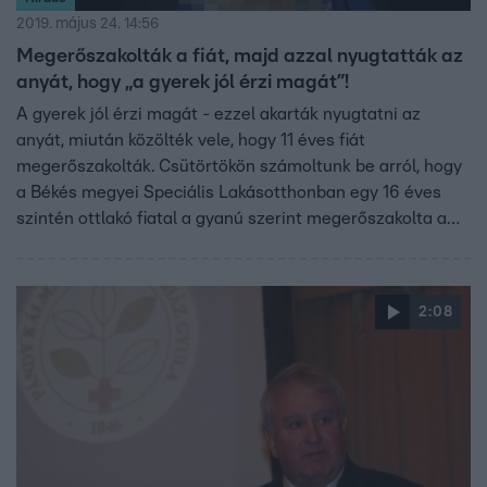
2019. május 24. 14:56
Megerőszakolták a fiát, majd azzal nyugtatták az
anyát, hogy „a gyerek jól érzi magát”!
A gyerek jól érzi magát - ezzel akarták nyugtatni az
anyát, miután közölték vele, hogy 11 éves fiát
megerőszakolták. Csütörtökön számoltunk be arról, hogy
a Békés megyei Speciális Lakásotthonban egy 16 éves
szintén ottlakó fiatal a gyanú szerint megerőszakolta a
kisfiút. A helyiek szerint a bentlakó gyerekek
rendszeresen kimennek az utcára, és előfordult, hogy
összeverekedtek, vagy másokra támadtak.
2:08