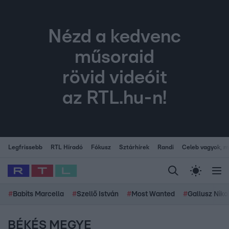
Nézd a kedvenc
műsoraid
rövid videóit
az RTL.hu-n!
Legfrissebb
RTL Híradó
Fókusz
Sztárhírek
Randi
Celeb vagyok, me
#
Babits Marcella
#
Szellő István
#
Most Wanted
#
Gallusz Niko
BÉKÉS MEGYE