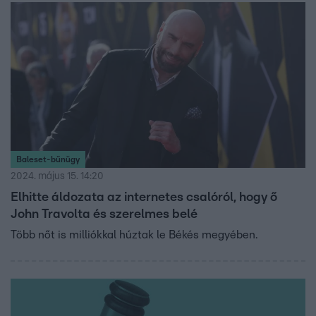
Baleset-bűnügy
2024. május 15. 14:20
Elhitte áldozata az internetes csalóról, hogy ő
John Travolta és szerelmes belé
Több nőt is milliókkal húztak le Békés megyében.