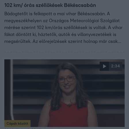
102 km/ órás széllökések Békéscsabán
Bádogtetőt is felkapott a mai vihar Békéscsabán. A
megyeszékhelyen az Országos Meteorológiai Szolgálat
mérése szerint 102 km/órás széllökések is voltak. A vihar
fákat döntött ki, háztetők, autók és villanyvezetékek is
megsérültek. Az előrejelzések szerint holnap már csak
néhol, leginkább a Dunántúlon fordulhatnak elő kisebb
záporok, zivatarok, a hétvégén pedig igazi strandidő
várható.
2:34
Cápák között