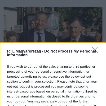
RTL Magyarország -
Do Not Process My Personal
Information
Belföld
2023. június 11. 19:08
If you wish to opt-out of the sale, sharing to third parties, or
processing of your personal or sensitive information for
Legyőzte a Mi Hazánk huxitpárti jelöltje a Fideszt
targeted advertising by us, please use the below opt-out
Békésben, de Tatabányán ugyanez nem sikerült az
section to confirm your selection. Please note that after your
ellenzéki összefogásnak
opt-out request is processed you may continue seeing
Ma is több időközi választást tartottak.
interest-based ads based on personal information utilized by
us or personal information disclosed to third parties prior to
your opt-out. You may separately opt-out of the further