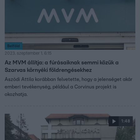
Belföld
2023. szeptember 1. 6:15
Az MVM állítja: a fúrásaiknak semmi közük a
Szarvas környéki földrengésekhez
Aszódi Attila korábban felvetette, hogy a jelenséget akár
emberi tevékenység, például a Corvinus projekt is
okozhatja.
1:48