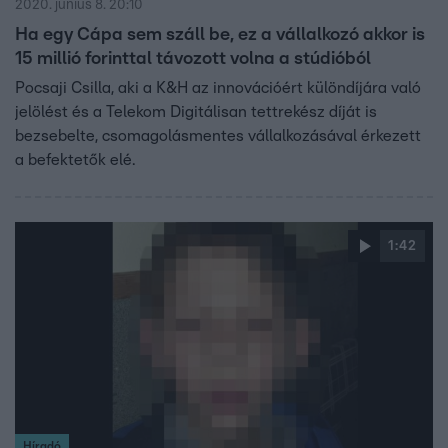
2020. június 8. 20:10
Ha egy Cápa sem száll be, ez a vállalkozó akkor is
15 millió forinttal távozott volna a stúdióból
Pocsaji Csilla, aki a K&H az innovációért különdíjára való
jelölést és a Telekom Digitálisan tettrekész díját is
bezsebelte, csomagolásmentes vállalkozásával érkezett
a befektetők elé.
1:42
Híradó