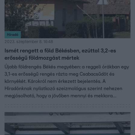
Híradó
2023. szeptember 8. 16:48
Ismét rengett a föld Békésben, ezúttal 3,2-es
erősségű földmozgást mértek
Újabb földrengés Békés megyében: a reggeli órákban egy
3,1-es erősségű rengés rázta meg Csabacsűdöt és
környékét. Károkról nem érkezett bejelentés. A
Híradónknak nyilatkozó szeizmológus szerint nehezen
megjósolható, hogy a jövőben mennyi és mekkora
rengések várhatók a környéken. Augusztus 19-e óta több
mint 100 rengést regisztráltak a térségben. A helybéliek
azt mondják, félnek a folyamatos földmozgások miatt.