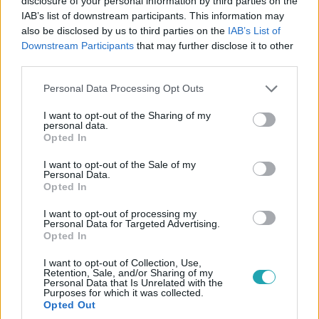
disclosure of your personal information by third parties on the
IAB’s list of downstream participants. This information may
also be disclosed by us to third parties on the
IAB’s List of
Downstream Participants
that may further disclose it to other
third parties.
Please note that this website/app uses one or more Google
Personal Data Processing Opt Outs
services and may gather and store information including but
not limited to your visit or usage behaviour. You may click to
I want to opt-out of the Sharing of my
personal data.
grant or deny consent to Google and its third-party tags to
Opted In
use your data for below specified purposes in below Google
Baleset-bűnügy
consent section.
I want to opt-out of the Sale of my
Personal Data.
2023. február 14. 11:09
Opted In
Videón a brutális baleset: kétszer pördült meg
autójával egy békési sofőr
I want to opt-out of processing my
Personal Data for Targeted Advertising.
A biztonsági övnek hála a sofőr segítség nélkül szállt ki a
Opted In
kocsiból.
I want to opt-out of Collection, Use,
Retention, Sale, and/or Sharing of my
Personal Data that Is Unrelated with the
Purposes for which it was collected.
Opted Out