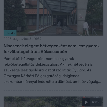
Híradó
2023. augusztus 31. 16:37
Nincsenek elegen: hétvégenként nem lesz gyerek
fekvőbetegellátás Békéscsabán
Péntektől hétvégenként nem lesz gyerek
fekvőbetegellátás Békéscsabán. Akinek hétvégén is
szüksége lesz ápolásra, azt átszállítják Gyulára. Az
Országos Kórházi Főigazgatóság ideiglenes
szakemberhiánnyal indokolta a döntést, amit év végéig
biztosan fenntartanak. Takács Péter egészségügyi
államtitkár azt mondta Híradónknak, ha Gyulán jobb
helyen vannak a gyerekek, akkor oda kell vinni őket.
6:32