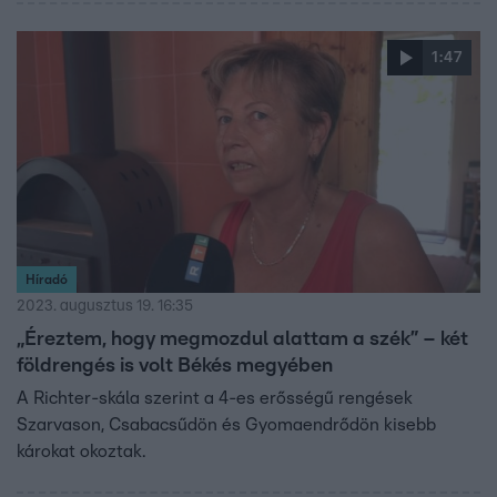
1:47
Híradó
2023. augusztus 19. 16:35
„Éreztem, hogy megmozdul alattam a szék” – két
földrengés is volt Békés megyében
A Richter-skála szerint a 4-es erősségű rengések
Szarvason, Csabacsűdön és Gyomaendrődön kisebb
károkat okoztak.