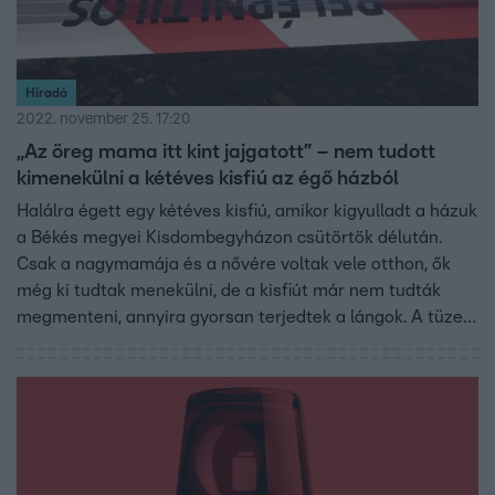
Híradó
2022. november 25. 17:20
„Az öreg mama itt kint jajgatott” – nem tudott
kimenekülni a kétéves kisfiú az égő házból
Halálra égett egy kétéves kisfiú, amikor kigyulladt a házuk
a Békés megyei Kisdombegyházon csütörtök délután.
Csak a nagymamája és a nővére voltak vele otthon, ők
még ki tudtak menekülni, de a kisfiút már nem tudták
megmenteni, annyira gyorsan terjedtek a lángok. A tüzet
egy kályhából kipattanó szikra okozhatta. A rendőrség
gondatlanságból elkövetett emberölés gyanúja miatt
nyomoz.