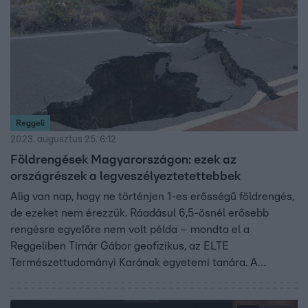
Reggeli
2023. augusztus 25. 6:12
Földrengések Magyarországon: ezek az
országrészek a legveszélyeztetettebbek
Alig van nap, hogy ne történjen 1-es erősségű földrengés,
de ezeket nem érezzük. Ráadásul 6,5-ösnél erősebb
rengésre egyelőre nem volt példa – mondta el a
Reggeliben Timár Gábor geofizikus, az ELTE
Természettudományi Karának egyetemi tanára. A
szakértő szerint Magyarországon nem ülünk időzített
bombán, kisebb károkat okozó földmozgások azonban