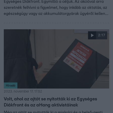
Egységes Diákfront. Egymillió a céljuk. Az akcióval arra
szeretnék felhívni a figyelmet, hogy inkább az oktatás, az
egészségügy vagy az akkumulátorgyárak ügyéről kellene
kérdezni az embereket. Országszerte több mint 700
helyen gyűjtik az íveket. A kormány szerint Bürsszel és a
Soros Alapítvány fizeti azokat, akik a konzultációt
2:17
támadják.
Híradó
2023. november 17. 17:52
Volt, ahol az ajtót se nyitották ki az Egységes
Diákfront és az aHang aktivistáinak
Még az ajtót se nyitották ki a miskolci és a belső-pesti