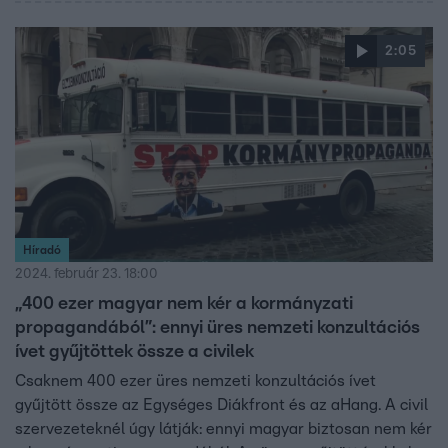
2:05
Híradó
2024. február 23. 18:00
„400 ezer magyar nem kér a kormányzati
propagandából”: ennyi üres nemzeti konzultációs
ívet gyűjtöttek össze a civilek
Csaknem 400 ezer üres nemzeti konzultációs ívet
gyűjtött össze az Egységes Diákfront és az aHang. A civil
szervezeteknél úgy látják: ennyi magyar biztosan nem kér