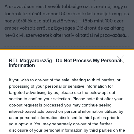
A szavazáson részt vevők többsége azt szeretné, hogy a
tanárok fizetését azonnal 50 százalékkal emeljék meg, és
hogy töröljék el a státusztörvényt – több mint 100 ezer
ember voksolt erről az Egységes Diákfront és az aHang
nevű civil szervezetek alternatív oktatási népszavazásán.
A diákok novemberben újabb országos megmozdulást
terveznek. A Belügyminisztérium nem reagált a szavazás
eredményére.
RTL Magyarország -
Do Not Process My Personal
Information
If you wish to opt-out of the sale, sharing to third parties, or
processing of your personal or sensitive information for
targeted advertising by us, please use the below opt-out
section to confirm your selection. Please note that after your
opt-out request is processed you may continue seeing
interest-based ads based on personal information utilized by
us or personal information disclosed to third parties prior to
Belföld
your opt-out. You may separately opt-out of the further
2023. október 30. 19:27
disclosure of your personal information by third parties on the