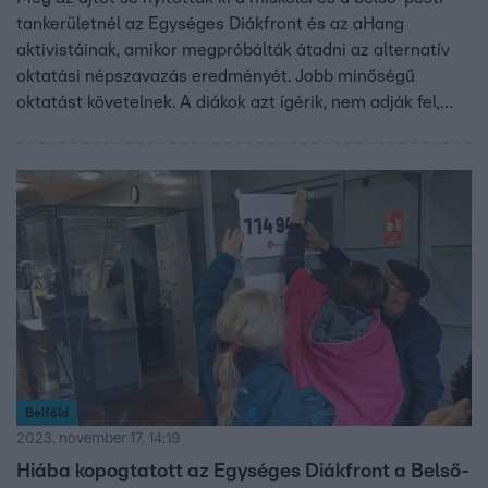
tankerületnél az Egységes Diákfront és az aHang
aktivistáinak, amikor megpróbálták átadni az alternatív
oktatási népszavazás eredményét. Jobb minőségű
oktatást követelnek. A diákok azt ígérik, nem adják fel,
egymillió üres nemzeti konzultációs ívet akarnak
összegyűjteni. A kormány szerint ez végső soron
beavatkozás lenne a választásokba.
Belföld
2023. november 17. 14:19
Hiába kopogtatott az Egységes Diákfront a Belső-