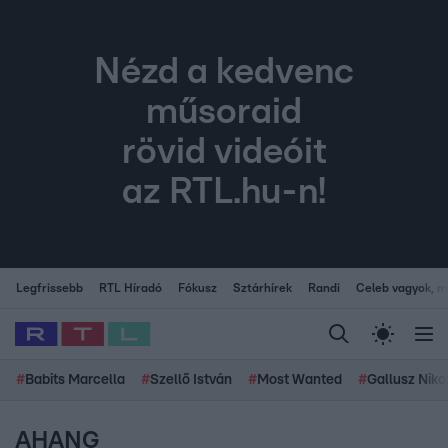
Nézd a kedvenc
műsoraid
rövid videóit
az RTL.hu-n!
Legfrissebb
RTL Híradó
Fókusz
Sztárhírek
Randi
Celeb vagyok, me
#
Babits Marcella
#
Szellő István
#
Most Wanted
#
Gallusz Niko
AHANG