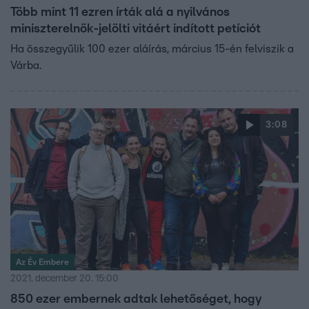
Több mint 11 ezren írták alá a nyilvános
miniszterelnök-jelölti vitáért indított petíciót
Ha összegyűlik 100 ezer aláírás, március 15-én felviszik a
Várba.
3:08
Az Év Embere
2021. december 20. 15:00
850 ezer embernek adtak lehetőséget, hogy