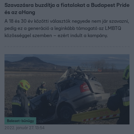
Szavazásra buzdítja a fiatalokat a Budapest Pride
és az aHang
A 18 és 30 év közötti választók negyede nem jár szavazni,
pedig ez a generáció a leginkább támogató az LMBTQ
közösséggel szemben – ezért indult a kampány.
Baleset-bűnügy
2022. január 27. 13:54