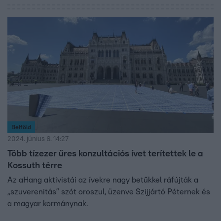
Belföld
2024. június 6. 14:27
Több tízezer üres konzultációs ívet terítettek le a
Kossuth térre
Az aHang aktivistái az ívekre nagy betűkkel ráfújták a
„szuverenitás” szót oroszul, üzenve Szijjártó Péternek és
a magyar kormánynak.