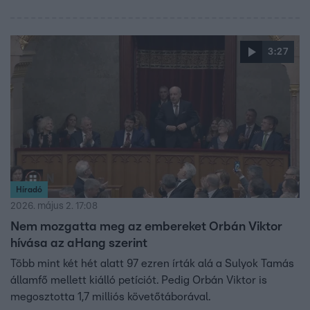
3:27
Híradó
2026. május 2. 17:08
Nem mozgatta meg az embereket Orbán Viktor
hívása az aHang szerint
Több mint két hét alatt 97 ezren írták alá a Sulyok Tamás
államfő mellett kiálló petíciót. Pedig Orbán Viktor is
megosztotta 1,7 milliós követőtáborával.