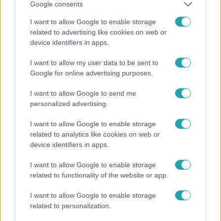
Közös tüntetést szervez október 23-ra a Fővárosi
Google consents
Önkormányzat, a Tanítanék Mozgalom és az
I want to allow Google to enable storage
Egységes Diákfront
related to advertising like cookies on web or
Közös tüntetést tart október 23-án a Fővárosi
device identifiers in apps.
Önkormányzat a tanár- és diákszervezetekkel. Ekkor indul
az aHang nevű civil szervezet alternatív oktatási
I want to allow my user data to be sent to
Google for online advertising purposes.
népszavazása is. Debrecenben a korábban a kínai
akkumulátorgyár ellen kiálló Mikepércsi Anyák
I want to allow Google to send me
szerveznek tüntetést, Orbán Viktor miniszterelnök pedig
personalized advertising.
a független sajtó kizárása mellett Veszprémben tart
beszédet.
I want to allow Google to enable storage
related to analytics like cookies on web or
device identifiers in apps.
I want to allow Google to enable storage
related to functionality of the website or app.
I want to allow Google to enable storage
related to personalization.