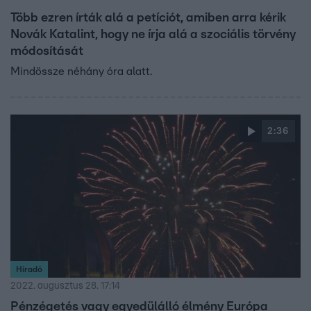
Több ezren írták alá a petíciót, amiben arra kérik
Novák Katalint, hogy ne írja alá a szociális törvény
módosítását
Mindössze néhány óra alatt.
2:36
Híradó
2022. augusztus 28. 17:14
Pénzégetés vagy egyedülálló élmény Európa