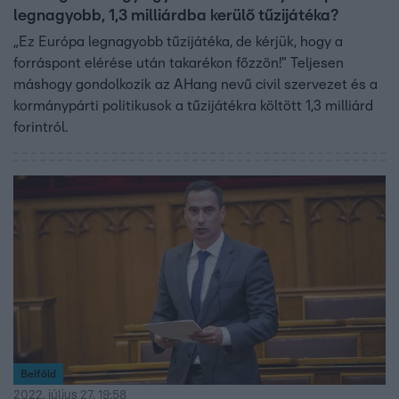
legnagyobb, 1,3 milliárdba kerülő tűzijátéka?
„Ez Európa legnagyobb tűzijátéka, de kérjük, hogy a
forráspont elérése után takarékon főzzön!” Teljesen
máshogy gondolkozik az AHang nevű civil szervezet és a
kormánypárti politikusok a tűzijátékra költött 1,3 milliárd
forintról.
Belföld
2022. július 27. 19:58