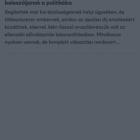
beleszóljanak a politikába
Segítettek már kis közösségeknek helyi ügyekben, és
többszázezer embernek, amikor az ápolási díj emeléséért
küzdöttek, sikerrel. Idén ősszel oroszlánrészük volt az
ellenzéki előválasztás lebonyolításában. Mindössze
nyolcan vannak, de komplett választási rendszert
fejlesztettek, és tízezer önkéntest képeztek ki és
irányítottak. Az ellenzéki előválasztás lebonyolításával
nyolcszázötvenezer embernek adtak lehetőséget, hogy
beleszóljanak a politikába. Az aHang kampányplatform is
jelölt az Év embere díjra. Szavazni az RTL24 applikáción
keresztül lehet.