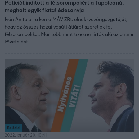
Petíciót indított a félsorompókért a Tapolcánál
meghalt egyik fiatal édesanyja
Iván Anita arra kéri a MÁV ZRt. elnök-vezérigazgatóját,
hogy az összes hazai vasúti átjárót szereljék fel
félsorompókkal. Már több mint tízezren írták alá az online
követelést.
Belföld
2022. január 20. 10:41