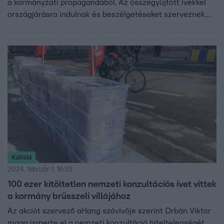
a kormányzati propagandából. Az összegyűjtött ívekkel
országjárásra indulnak és beszélgetéseket szerveznek
azokról a kérdésekről, amelyekről szerintük a
konzultációnak szólnia kellett volna: például az oktatás és
az egészségügy helyzetéről.
Külföld
2024. február 1. 16:39
100 ezer kitöltetlen nemzeti konzultációs ívet vittek
a kormány brüsszeli villájához
Az akciót szervező aHang szóvivője szerint Orbán Viktor
maga ismerte el a nemzeti konzultáció hiteltelenségét.