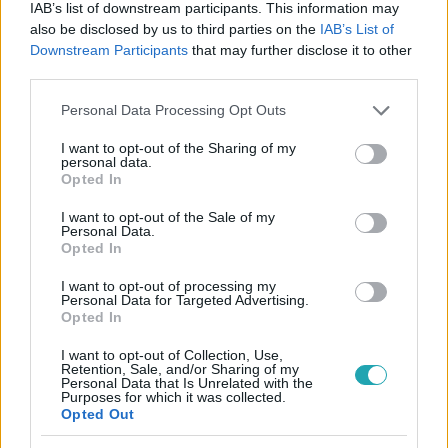
IAB’s list of downstream participants. This information may
Már 100 ezren szavaztak az alternatív oktatási
also be disclosed by us to third parties on the
IAB’s List of
népszavazáson
Downstream Participants
that may further disclose it to other
Mindössze nyolc nap alatt több mint 100 ezer szavazat
third parties.
gyúlt össze az Egységes Diákfront és az aHang közös,
Please note that this website/app uses one or more Google
Personal Data Processing Opt Outs
oktatásügyben indított alternatív népszavazásán.
services and may gather and store information including but
not limited to your visit or usage behaviour. You may click to
I want to opt-out of the Sharing of my
personal data.
grant or deny consent to Google and its third-party tags to
Opted In
use your data for below specified purposes in below Google
2:52
consent section.
I want to opt-out of the Sale of my
Personal Data.
Opted In
I want to opt-out of processing my
Personal Data for Targeted Advertising.
Opted In
I want to opt-out of Collection, Use,
Retention, Sale, and/or Sharing of my
Personal Data that Is Unrelated with the
Purposes for which it was collected.
Híradó
Opted Out
2023. október 22. 16:57