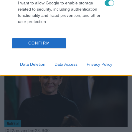
Belföld
I want to allow Google to enable storage
2023. július 2. 14:58
related to security, including authentication
functionality and fraud prevention, and other
Kedden egész napos tüntetés lesz a parlament
user protection.
előtt a státusztörvény megszavazása ellen
Már reggel fél nyolctól lehet tiltakozni kedden a
státusztörvény ellen a Kossuth téren.
CONFIRM
Data Deletion
Data Access
Privacy Policy
Belföld
2022. november 23. 9:30